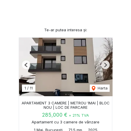
Te-ar putea interesa și:
Previous
Next
1
/
11
Harta
APARTAMENT 3 CAMERE | METROU 1MAI | BLOC
NOU | LOC DE PARCARE
285,000 €
+ 21% TVA
Apartament cu 3 camere de vânzare
1 Mai, Bucuresti
71.5 mp
2025