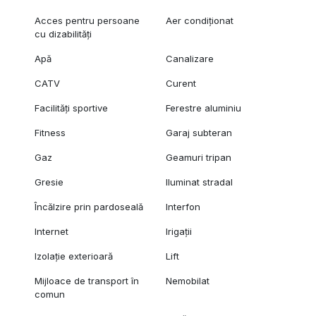
Acces pentru persoane
Aer condiționat
cu dizabilități
Apă
Canalizare
CATV
Curent
Facilități sportive
Ferestre aluminiu
Fitness
Garaj subteran
Gaz
Geamuri tripan
Gresie
Iluminat stradal
Încălzire prin pardoseală
Interfon
Internet
Irigații
Izolație exterioară
Lift
Mijloace de transport în
Nemobilat
comun