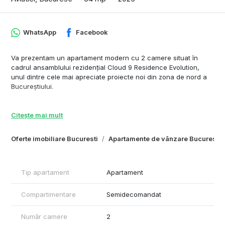
WhatsApp
Facebook
Va prezentam un apartament modern cu 2 camere situat în
cadrul ansamblului rezidențial Cloud 9 Residence Evolution,
unul dintre cele mai apreciate proiecte noi din zona de nord a
Bucureștiului.
Acesta este singurul apartament disponibil cu 2 camere și
orientare sudică, beneficiind astfel de lumină naturală pe tot
Citește mai mult
parcursul zilei și un ambient cald și luminos.
Oferte imobiliare Bucuresti
Apartamente de vânzare Bucuresti
Apartamentul este de tip B și are o compartimentare eficientă,
cu suprafețe generoase și spații bine optimizate:
Suprafață construită: 71,5 mp
Tip apartament
Apartament
Suprafață utilă totală: 62 mp
Suprafață utilă interioară: 54 mp
Compartimentare
Semidecomandat
Terasă: 8 mp
Locuința este ideală atât pentru rezidență proprie, cât și pentru
Număr camere
2
investiție, datorită poziționării excelente, accesului rapid către