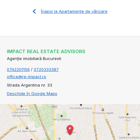
Înapoi la Apartamente de vânzare
IMPACT REAL ESTATE ADVISORS
Agenție imobiliară Bucuresti
0742201156
/
0720333387
office@re-impact.ro
Strada Argentina nr. 33
Deschide în Google Maps