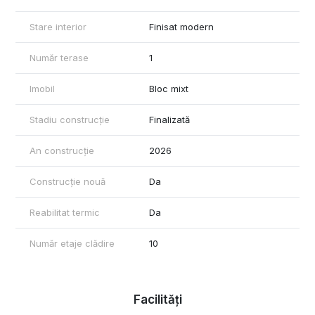
tramvai), stații de încărcare pentru mașini electrice și parcare
pentru biciclete și motociclete.
Stare interior
Finisat modern
Va stau la dispozitie pentru vizionare si detalii!
Număr terase
1
Imobil
Bloc mixt
Stadiu construcție
Finalizată
An construcție
2026
Construcție nouă
Da
Reabilitat termic
Da
Număr etaje clădire
10
Facilități