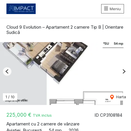
Meniu
Cloud 9 Evolution – Apartament 2 camere Tip B | Orientare
Sudică
Previous
Nex
1
/
10
Harta
225,000 €
ID CP3108184
TVA inclus
Apartament cu 2 camere de vânzare
Aviatiei, Bucuresti
54 mp
2026