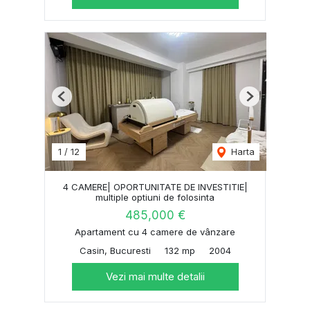
Previous
Next
1
/
12
Harta
4 CAMERE| OPORTUNITATE DE INVESTITIE|
multiple optiuni de folosinta
485,000 €
Apartament cu 4 camere de vânzare
Casin, Bucuresti
132 mp
2004
Vezi mai multe detalii