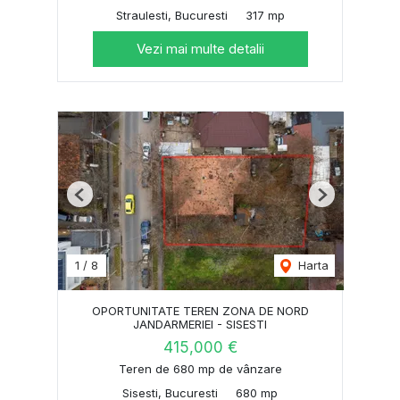
Straulesti, Bucuresti
317 mp
Vezi mai multe detalii
Previous
Next
1
/
8
Harta
OPORTUNITATE TEREN ZONA DE NORD
JANDARMERIEI - SISESTI
415,000 €
Teren de 680 mp de vânzare
Sisesti, Bucuresti
680 mp