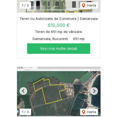
1
/
3
Harta
Teren cu Autorizatie de Construire | Damaroaia
610,000 €
Teren de 651 mp de vânzare
Damaroaia, Bucuresti
651 mp
Vezi mai multe detalii
Previous
Next
1
/
3
Harta