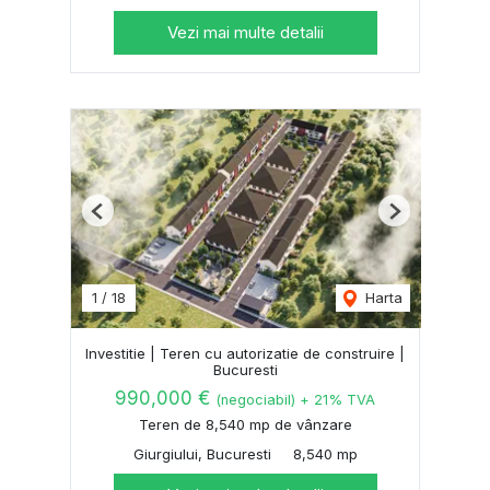
Vezi mai multe detalii
Previous
Next
1
/
18
Harta
Investitie | Teren cu autorizatie de construire |
Bucuresti
990,000 €
(negociabil) + 21% TVA
Teren de 8,540 mp de vânzare
Giurgiului, Bucuresti
8,540 mp