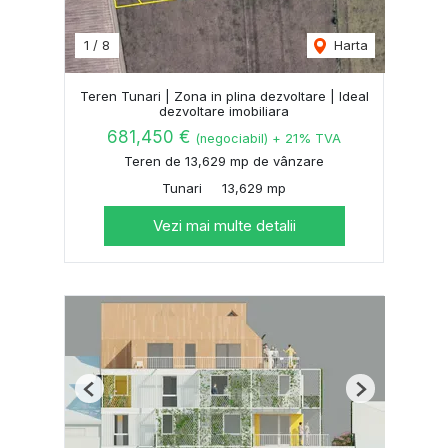
1
/
8
Harta
Teren Tunari | Zona in plina dezvoltare | Ideal
dezvoltare imobiliara
681,450 €
(negociabil) + 21% TVA
Teren de 13,629 mp de vânzare
Tunari
13,629 mp
Vezi mai multe detalii
Previous
Next