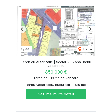
Previous
Next
1
/
44
Harta
Teren cu Autorizatie | Sector 2 | Zona Barbu
Vacarescu
850,000 €
Teren de 519 mp de vânzare
Barbu Vacarescu, Bucuresti
519 mp
Vezi mai multe detalii