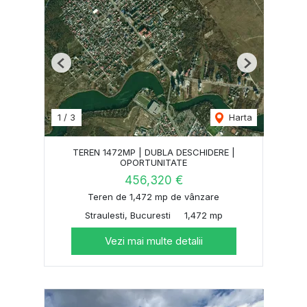
Previous
Next
1
/
3
Harta
TEREN 1472MP | DUBLA DESCHIDERE |
OPORTUNITATE
456,320 €
Teren de 1,472 mp de vânzare
Straulesti, Bucuresti
1,472 mp
Vezi mai multe detalii