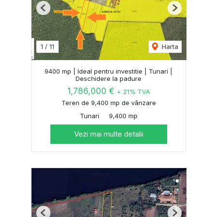
Previous
Next
1
/
11
Harta
9400 mp | Ideal pentru investitie | Tunari |
Deschidere la padure
1,786,000 €
+ 21% TVA
Teren de 9,400 mp de vânzare
Tunari
9,400 mp
Vezi mai multe detalii
Previous
Next