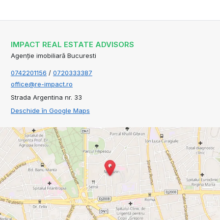
IMPACT REAL ESTATE ADVISORS
Agenție imobiliară Bucuresti
0742201156
/
0720333387
office@re-impact.ro
Strada Argentina nr. 33
Deschide în Google Maps