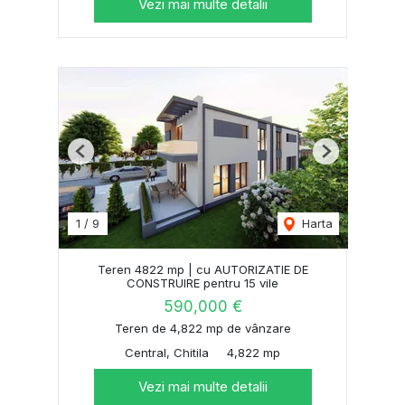
Vezi mai multe detalii
Previous
Next
1
/
9
Harta
Teren 4822 mp | cu AUTORIZATIE DE
CONSTRUIRE pentru 15 vile
590,000 €
Teren de 4,822 mp de vânzare
Central, Chitila
4,822 mp
Vezi mai multe detalii