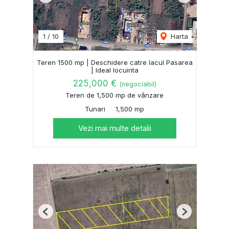
1
/
10
Harta
Teren 1500 mp | Deschidere catre lacul Pasarea
| Ideal locuinta
225,000 €
(negociabil)
Teren de 1,500 mp de vânzare
Tunari
1,500 mp
Vezi mai multe detalii
Previous
Next