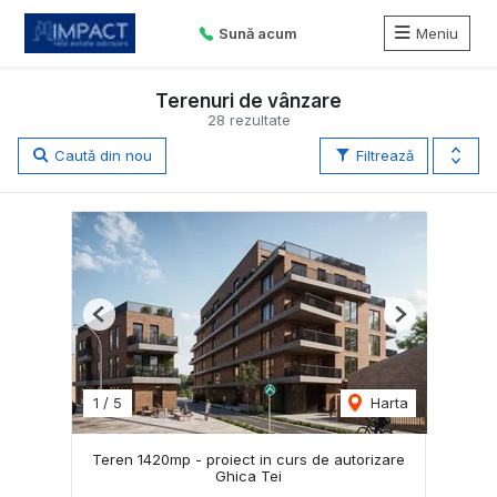
Sună acum
Meniu
Terenuri de vânzare
28 rezultate
Caută din nou
Filtrează
Previous
Next
1
/
5
Harta
Teren 1420mp - proiect in curs de autorizare
Ghica Tei