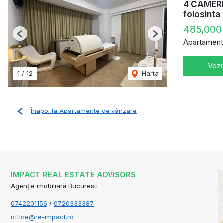
4 CAMERE
folosinta
485,000
Previous
Next
Apartament
Vezi
1
/
12
Harta
Înapoi la Apartamente de vânzare
IMPACT REAL ESTATE ADVISORS
Agenție imobiliară Bucuresti
0742201156
/
0720333387
office@re-impact.ro