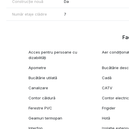
Construcție nouă
Da
- Restaurante și cafenele: Zona Băneasa găzduiește numeroase
Număr etaje clădire
7
Educație:
- Școli internaționale: British School of Bucharest, American I
,,Anna de Noaillest, Gradinita Disneyland, Gradinita Tinker Bell,
Gimnaziala Avenor College
Fac
- Grădinițe de top: Acorns Nursery, Happy Kids, Kids Club Ac
Acces pentru persoane cu
Aer condiționa
Transport: Acces rapid către DN1 și Aeroportul Internațional 
dizabilități
Certificatul energetic va fi disponibil la momentul vânzării.
Apometre
Bucătărie desc
Pentru mai multe detalii sau pentru a programa o vizionare, va
Bucătărie utilată
Cadă
Canalizare
CATV
Contor căldură
Contor electri
Ferestre PVC
Frigider
Geamuri termopan
Hotă
Interfon
Izolație exterio