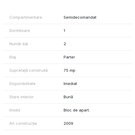
Compartimentare
Semidecomandat
ie cu cada si acees catre tarasa direct din dormitor, bucatarie
Dormitoare
1
novare si igienizare. Se vinde conform fotografiilor de prezentare.
Număr băi
2
Etaj
Parter
Suprafață construită
75 mp
Disponibilitate
Imediat
 bine întreținut, apreciat pentru proximitatea față de Pădurea
Stare interior
Bună
are își doresc liniște, dar și acces facil către centrul orașului.
Imobil
Bloc de apart.
An construcție
2009
15-20 min cu mașina)
hopping City, Ikea