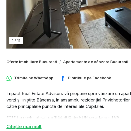
1
/
11
Oferte imobiliare Bucuresti
Apartamente de vânzare Bucuresti
Trimite pe
WhatsApp
Distribuie pe
Facebook
Impact Real Estate Advisors vă propune spre vânzare un aparta
verzi și liniștite Băneasa, în ansamblu rezidențial Privighetori
către principalele puncte de interes ale Capitalei.
**** La pretul afisat de 1144,900 de EUR se adauga TVA.
**** Locul de parcare se achitioneaza separat: 15000 plus TV
Citește mai mult