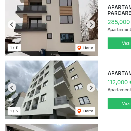
APARTAME
PARCAR
285,000
Previous
Next
Apartament
Vezi
1
/
11
Harta
APARTAME
112,000
Apartament
Previous
Next
Vezi
1
/
5
Harta