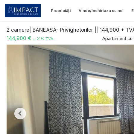
Proprietăți
Vinde/inchiriaza cu noi
E
2 camere| BANEASA- Privighetorilor || 144,900 + TV
144,900 €
Apartament cu
+ 21% TVA
Previous