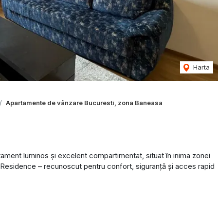
Harta
Apartamente de vânzare Bucuresti, zona Baneasa
ment luminos și excelent compartimentat, situat în inima zonei
lor Residence – recunoscut pentru confort, siguranță și acces rapid
A subteran sau 12000 + TVA la exterior