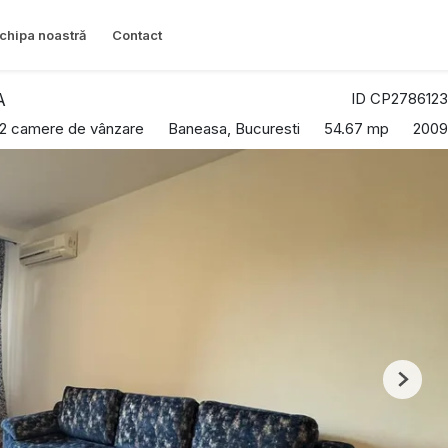
chipa noastră
Contact
ID CP2786123
A
 2 camere de vânzare
Baneasa, Bucuresti
54.67 mp
2009
Next