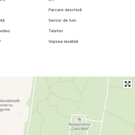
Parcare deschisă
ntă
Senzor de fum
video
Telefon
F
Vopsea lavabilă