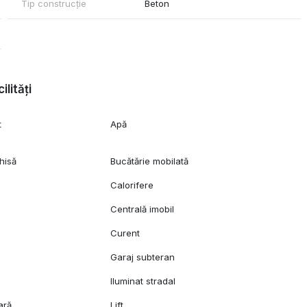
Tip construcție
Beton
 restaurante, cafenele și localuri de brunch
nternational School of Bucharest, Mark Twain IS, Liceul Francez
 Gradinita/Scoala Little London, British School, Scoala Primara si
ilități
ademy,Gradinita Mark Twain,
t
Apă
Henri Coandă (15 min cu mașina)
hisă
Bucătărie mobilată
 rugam sa ne contactat
Calorifere
Centrală imobil
c
Curent
Garaj subteran
Iluminat stradal
ară
Lift