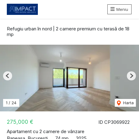
Meniu
Refugiu urban în nord | 2 camere premium cu terasă de 18
mp
Previous
Nex
1
/
24
Harta
275,000 €
ID CP3069922
Apartament cu 2 camere de vânzare
Baneasa, Bucuresti
74 mp
2025