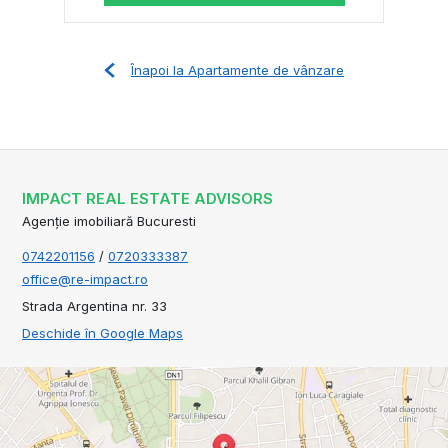
Înapoi la Apartamente de vânzare
IMPACT REAL ESTATE ADVISORS
Agenție imobiliară Bucuresti
0742201156
/
0720333387
office@re-impact.ro
Strada Argentina nr. 33
Deschide în Google Maps