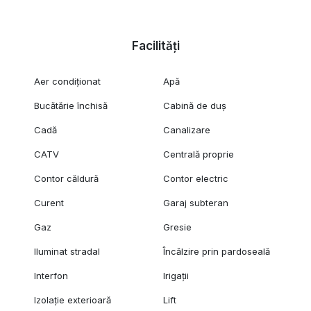
Facilități
Aer condiționat
Apă
Bucătărie închisă
Cabină de duș
Cadă
Canalizare
CATV
Centrală proprie
Contor căldură
Contor electric
Curent
Garaj subteran
Gaz
Gresie
Iluminat stradal
Încălzire prin pardoseală
Interfon
Irigații
Izolație exterioară
Lift