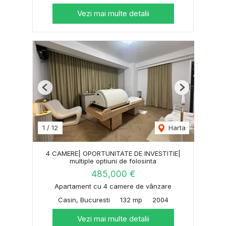
Vezi mai multe detalii
Previous
Next
1
/
12
Harta
4 CAMERE| OPORTUNITATE DE INVESTITIE|
multiple optiuni de folosinta
485,000 €
Apartament cu 4 camere de vânzare
Casin, Bucuresti
132 mp
2004
Vezi mai multe detalii