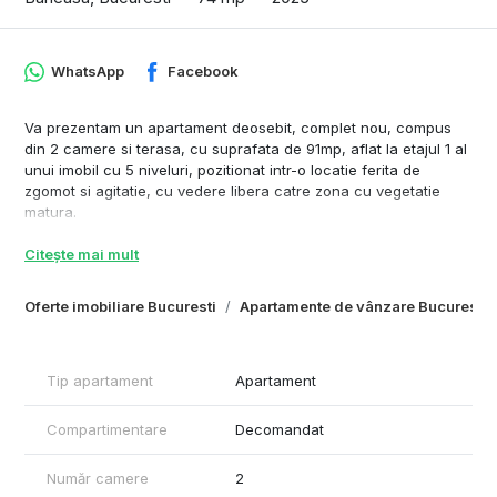
WhatsApp
Facebook
Va prezentam un apartament deosebit, complet nou, compus
din 2 camere si terasa, cu suprafata de 91mp, aflat la etajul 1 al
unui imobil cu 5 niveluri, pozitionat intr-o locatie ferita de
zgomot si agitatie, cu vedere libera catre zona cu vegetatie
matura.
* Imobil nou, dotat cu fatada ventila, parcare subterana, spatii
Citește mai mult
comune elegante, doua lifturi, gradina cu design armonios.
Compartimentarea este eficient gândită, cu o zonă de zi amplă
Oferte imobiliare Bucuresti
Apartamente de vânzare Bucuresti
și acces către terasa care extinde în mod natural spațiul de
locuit, apartamentul este decomandat, dispune de:
- suprafata utila 73.49 mp la care se adauga o terasa de 17.46
mp (releveu in anunt)
Tip apartament
Apartament
- Zona de zi spatioasa si aerisita, 31.41 mp, cu deschidere catre
terasa
Compartimentare
Decomandat
- Dormitor cu baie proprie (baie cu cada free standing) si acces
catre terasa
Număr camere
2
-Bucatarie inchisa - cu acces catre terasa