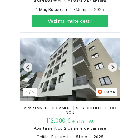
Apartament cu 3 camere de vânzare
1 Mai, Bucuresti
71.5 mp
2025
Vezi mai multe detalii
Previous
Next
1
/
5
Harta
APARTAMENT 2 CAMERE | SOS CHITILEI | BLOC
NOU
112,000 €
+ 21% TVA
Apartament cu 2 camere de vânzare
Chitila, Bucuresti
51 mp
2025