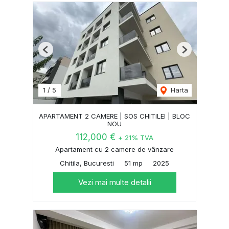
Previous
Next
1
/
5
Harta
APARTAMENT 2 CAMERE | SOS CHITILEI | BLOC
NOU
112,000 €
+ 21% TVA
Apartament cu 2 camere de vânzare
Chitila, Bucuresti
51 mp
2025
Vezi mai multe detalii