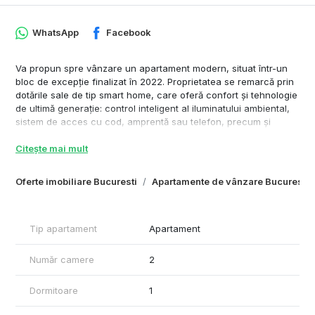
WhatsApp
Facebook
Va propun spre vânzare un apartament modern, situat într-un
bloc de excepție finalizat în 2022. Proprietatea se remarcă prin
dotările sale de tip smart home, care oferă confort și tehnologie
de ultimă generație: control inteligent al iluminatului ambiental,
sistem de acces cu cod, amprentă sau telefon, precum și
draperii automate acționate din telecomandă.
Citește mai mult
Apartamentul este complet mobilat și decorat într-un stil
modern, cu finisaje de calitate, inclusiv riflaje decorative, iar
Oferte imobiliare Bucuresti
Apartamente de vânzare Bucuresti
masa de dining este reglabilă pe înălțime pentru un plus de
versatilitate. Totul este nou și gândit pentru un stil de viață
confortabil și funcțional.
Tip apartament
Apartament
Este o proprietate ideală pentru cei care își doresc un cămin
elegant, cu tehnologie integrată și atenție la detalii, într-un bloc
Număr camere
2
nou și bine poziționat.
Dormitoare
1