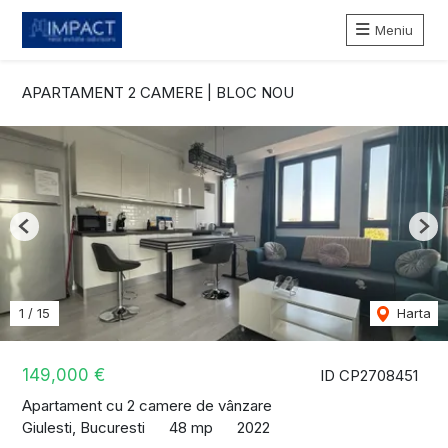
Meniu
APARTAMENT 2 CAMERE | BLOC NOU
Previous
Nex
1
/
15
Harta
149,000 €
ID CP2708451
Apartament cu 2 camere de vânzare
Giulesti, Bucuresti
48 mp
2022