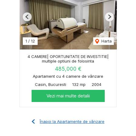
Previous
Next
1
/
12
Harta
4 CAMERE| OPORTUNITATE DE INVESTITIE|
multiple optiuni de folosinta
485,000 €
Apartament cu 4 camere de vânzare
Casin, Bucuresti
132 mp
2004
Vezi mai multe detalii
Înapoi la Apartamente de vânzare