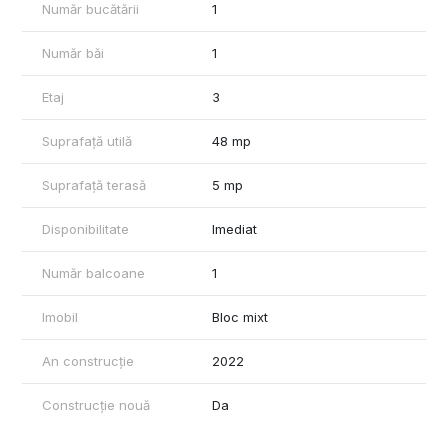
Număr bucătării
1
Număr băi
1
Etaj
3
Suprafață utilă
48 mp
Suprafață terasă
5 mp
Disponibilitate
Imediat
Număr balcoane
1
Imobil
Bloc mixt
An construcție
2022
Construcție nouă
Da