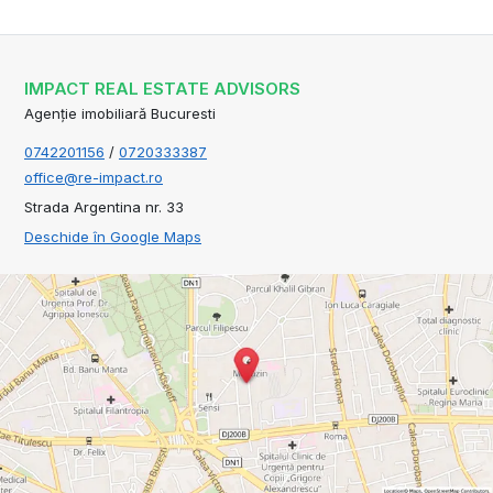
IMPACT REAL ESTATE ADVISORS
Agenție imobiliară Bucuresti
0742201156
/
0720333387
office@re-impact.ro
Strada Argentina nr. 33
Deschide în Google Maps