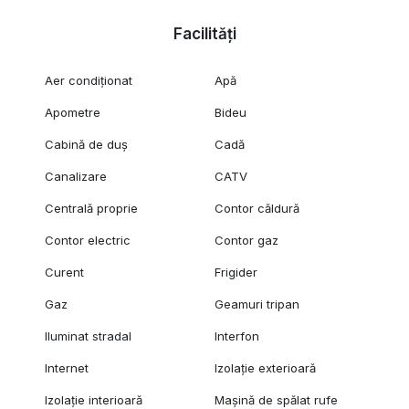
Facilități
Aer condiționat
Apă
Apometre
Bideu
Cabină de duș
Cadă
Canalizare
CATV
Centrală proprie
Contor căldură
Contor electric
Contor gaz
Curent
Frigider
Gaz
Geamuri tripan
Iluminat stradal
Interfon
Internet
Izolație exterioară
Izolație interioară
Mașină de spălat rufe