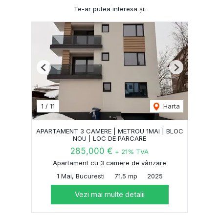
Te-ar putea interesa și:
Previous
Next
1
/
11
Harta
APARTAMENT 3 CAMERE | METROU 1MAI | BLOC
NOU | LOC DE PARCARE
285,000 €
+ 21% TVA
Apartament cu 3 camere de vânzare
1 Mai, Bucuresti
71.5 mp
2025
Vezi mai multe detalii