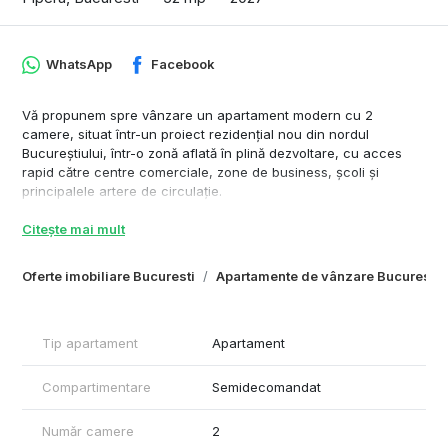
WhatsApp
Facebook
Vă propunem spre vânzare un apartament modern cu 2
camere, situat într-un proiect rezidențial nou din nordul
Bucureștiului, într-o zonă aflată în plină dezvoltare, cu acces
rapid către centre comerciale, zone de business, școli și
principalele artere de circulație.
Detalii apartament:
Citește mai mult
✔ Suprafață utilă interioară: 52 mp
Oferte imobiliare Bucuresti
Apartamente de vânzare Bucuresti
✔ Balcon generos: 16 mp
✔ Suprafață totală: 68 mp
✔ Orientare Est – lumină naturală plăcută în prima parte a zilei
✔ Compartimentare eficientă și funcțională
Tip apartament
Apartament
✔ Finisaje moderne și spații vitrate ample
Compartimentare
Semidecomandat
📍 Locație excelentă – acces facil către Kaufland, Lidl,
McDonald’s și Autostrada A3, oferind conexiuni rapide către
centrul orașului și zonele de interes din nord.
Număr camere
2