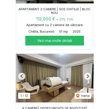
APARTAMENT 2 CAMERE | SOS CHITILEI | BLOC
NOU
112,000 €
+ 21% TVA
Apartament cu 2 camere de vânzare
Chitila, Bucuresti
51 mp
2025
Vezi mai multe detalii
Previous
Next
1
/
12
Harta
4 CAMERE| OPORTUNITATE DE INVESTITIE|