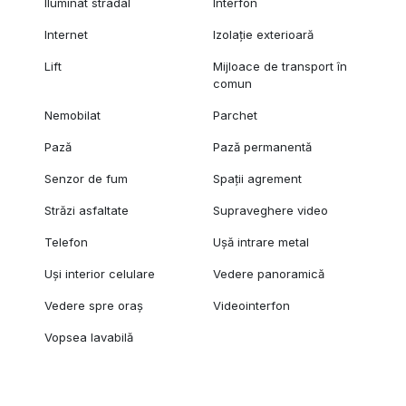
Iluminat stradal
Interfon
Internet
Izolație exterioară
Lift
Mijloace de transport în
comun
Nemobilat
Parchet
Pază
Pază permanentă
Senzor de fum
Spații agrement
Străzi asfaltate
Supraveghere video
Telefon
Ușă intrare metal
Uși interior celulare
Vedere panoramică
Vedere spre oraș
Videointerfon
Vopsea lavabilă