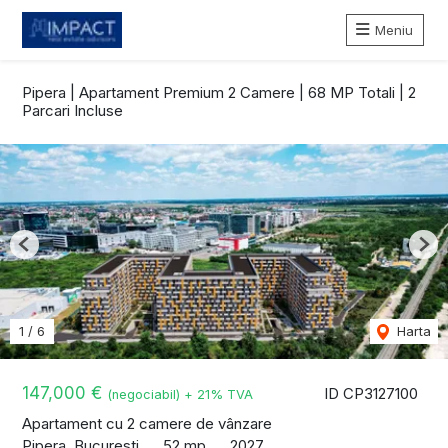
Meniu
Pipera | Apartament Premium 2 Camere | 68 MP Totali | 2
Parcari Incluse
Previous
Nex
1
/
6
Harta
147,000 €
ID CP3127100
(negociabil) + 21% TVA
Apartament cu 2 camere de vânzare
Pipera, Bucuresti
52 mp
2027