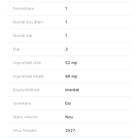
🎁 OFERTĂ SPECIALĂ
Dormitoare
1
✅ 2 locuri de parcare GRATUITE
✅ Comision 0% pentru cumpărător
Număr bucătării
1
✅ Fără costuri de intermediere
Apartamentul este ideal atât pentru locuire, cât și pentru
Număr băi
1
investiție, oferind un echilibru excelent între confort, localizare
și potențial de creștere a valorii în timp.
Etaj
2
📞 Contactați-ne pentru mai multe detalii și programarea unei
vizionări.
Suprafață utilă
52 mp
Profitați acum de oferta limitată: 2 locuri de parcare GRATUITE
Suprafață totală
68 mp
și COMISION 0%!
Disponibilitate
Imediat
Orientare
Est
Stare interior
Nou
Anul finisării
2027