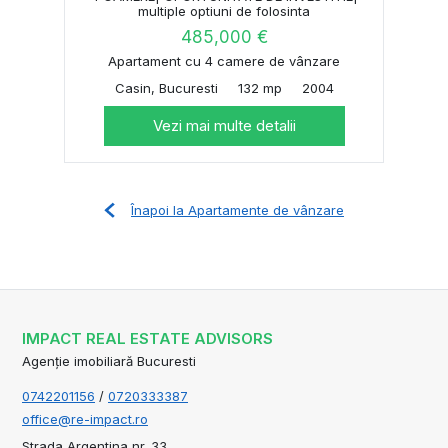
multiple optiuni de folosinta
485,000 €
Apartament cu 4 camere de vânzare
Casin, Bucuresti
132 mp
2004
Vezi mai multe detalii
Înapoi la Apartamente de vânzare
IMPACT REAL ESTATE ADVISORS
Agenție imobiliară Bucuresti
0742201156
/
0720333387
office@re-impact.ro
Strada Argentina nr. 33