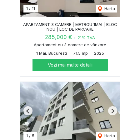
1
/
11
Harta
APARTAMENT 3 CAMERE | METROU 1MAI | BLOC
NOU | LOC DE PARCARE
285,000 €
+ 21% TVA
Apartament cu 3 camere de vânzare
1 Mai, Bucuresti
71.5 mp
2025
Vezi mai multe detalii
Previous
Next
1
/
5
Harta