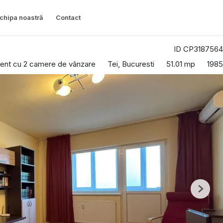
chipa noastră
Contact
ID CP3187564
ent cu 2 camere de vânzare
Tei, Bucuresti
51.01 mp
1985
Next