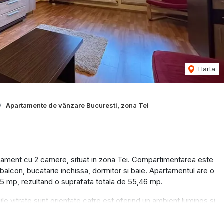
Harta
Apartamente de vânzare Bucuresti, zona Tei
tament cu 2 camere, situat in zona Tei. Compartimentarea este
balcon, bucatarie inchissa, dormitor si baie. Apartamentul are o
45 mp, rezultand o suprafata totala de 55,46 mp.
atiile vitrate sunt orientate catre est oferind un ambient luminos si