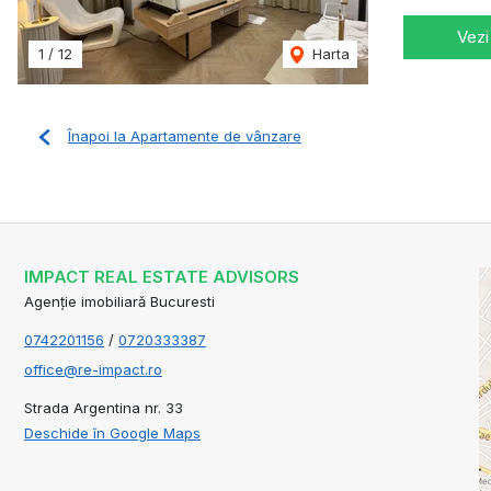
Vezi
1
/
12
Harta
Înapoi la Apartamente de vânzare
IMPACT REAL ESTATE ADVISORS
Agenție imobiliară Bucuresti
0742201156
/
0720333387
office@re-impact.ro
Strada Argentina nr. 33
Deschide în Google Maps