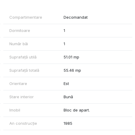
 catre toate facilitatile necesare traiului urban: centre
Compartimentare
Decomandat
Dormitoare
1
Număr băi
1
Suprafață utilă
51.01 mp
Suprafață totală
55.46 mp
m la dispozitie.
Orientare
Est
Stare interior
Bună
Imobil
Bloc de apart.
An construcție
1985