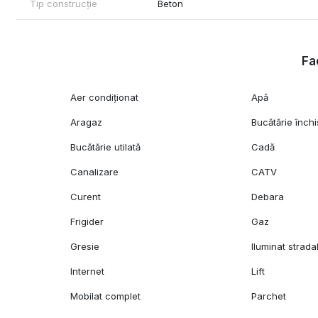
Tip construcție
Beton
Fac
Aer condiționat
Apă
Aragaz
Bucătărie închi
Bucătărie utilată
Cadă
Canalizare
CATV
Curent
Debara
Frigider
Gaz
Gresie
Iluminat strada
Internet
Lift
Mobilat complet
Parchet