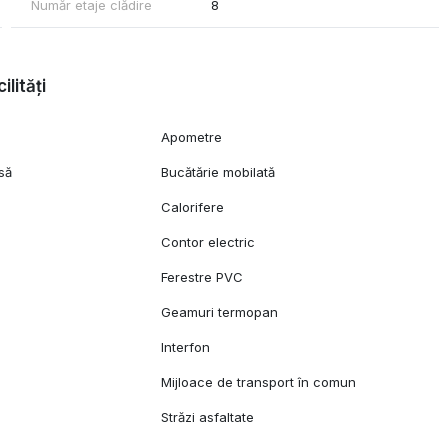
Număr etaje clădire
8
ilități
Apometre
să
Bucătărie mobilată
Calorifere
Contor electric
Ferestre PVC
Geamuri termopan
l
Interfon
Mijloace de transport în comun
Străzi asfaltate