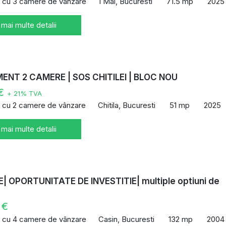
 cu 3 camere de vânzare
1 Mai, Bucuresti
71.5 mp
2025
 mai multe detalii
NT 2 CAMERE | SOS CHITILEI | BLOC NOU
 €
+ 21% TVA
 cu 2 camere de vânzare
Chitila, Bucuresti
51 mp
2025
 mai multe detalii
| OPORTUNITATE DE INVESTITIE| multiple optiuni de
 €
 cu 4 camere de vânzare
Casin, Bucuresti
132 mp
2004