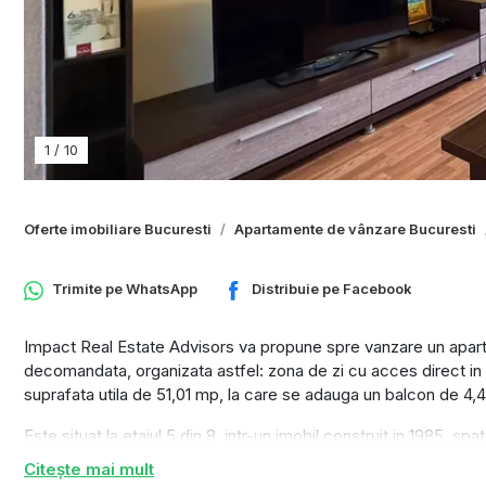
1
/
10
Oferte imobiliare Bucuresti
Apartamente de vânzare Bucuresti
Trimite pe
WhatsApp
Distribuie pe
Facebook
Impact Real Estate Advisors va propune spre vanzare un apar
decomandata, organizata astfel: zona de zi cu acces direct in 
suprafata utila de 51,01 mp, la care se adauga un balcon de 4,
Este situat la etajul 5 din 8, intr-un imobil construit in 1985, sp
confortabil pe tot parcursul zilei.
Citește mai mult