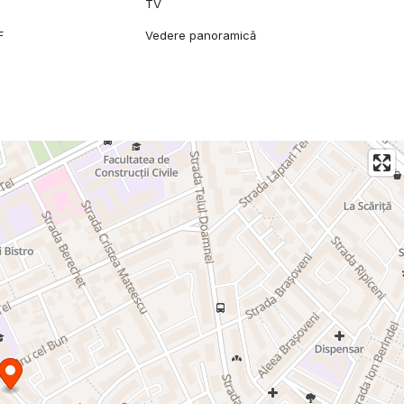
TV
F
Vedere panoramică