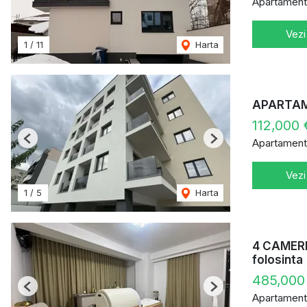
Apartament
Vezi
1
/
11
Harta
APARTAME
112,000
Apartament
Previous
Next
Vezi
1
/
5
Harta
4 CAMERE
folosinta
485,000
Previous
Next
Apartament