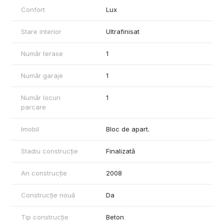
Confort
Lux
Stare interior
Ultrafinisat
Număr terase
1
Număr garaje
1
Număr locuri
1
parcare
Imobil
Bloc de apart.
Stadiu construcție
Finalizată
An construcție
2008
Construcție nouă
Da
Tip construcție
Beton