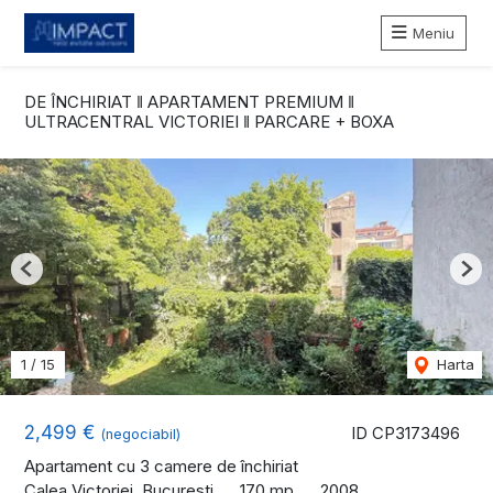
Meniu
DE ÎNCHIRIAT ‖ APARTAMENT PREMIUM ‖
ULTRACENTRAL VICTORIEI ‖ PARCARE + BOXA
Previous
Nex
1
/
15
Harta
2,499 €
ID CP3173496
(negociabil)
Apartament cu 3 camere de închiriat
Calea Victoriei, Bucuresti
170 mp
2008