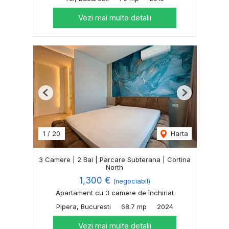
Vezi mai multe detalii
Previous
Next
1
/
20
Harta
3 Camere | 2 Bai | Parcare Subterana | Cortina
North
1,300 €
(negociabil)
Apartament cu 3 camere de închiriat
Pipera, Bucuresti
68.7 mp
2024
Vezi mai multe detalii