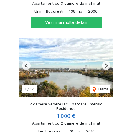
Apartament cu 3 camere de închiriat
Unirii, Bucuresti
138 mp
2006
Vezi mai multe detalii
Previous
Next
1
/
17
Harta
2 camere vedere lac | parcare Emerald
Residence
1,000 €
Apartament cu 2 camere de închiriat
Tei, Bucuresti
70 mp
2010