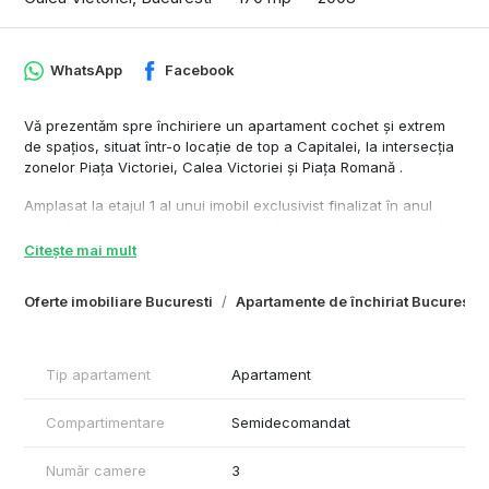
WhatsApp
Facebook
Vă prezentăm spre închiriere un apartament cochet și extrem
de spațios, situat într-o locație de top a Capitalei, la intersecția
zonelor Piața Victoriei, Calea Victoriei și Piața Romană .
Amplasat la etajul 1 al unui imobil exclusivist finalizat în anul
2009 (cu doar 6 apartamente în total), acest imobil reprezintă o
oază de liniște și confort în inima orașului, fiind ideal pentru un
Citește mai mult
stil de viață modern, activ și elegant.
Oferte imobiliare Bucuresti
Apartamente de închiriat Bucuresti
* Living spațios: 78 mp, inundat de lumină naturală.
* Bucătărie deschisă: 23 mp, complet mobilată și utilată.
* 3 bai grupuri sanitare.
*Terasă spectaculoasă: 16 mp cu acces direct din living,
Tip apartament
Apartament
oferind o vedere deschisă asupra arhitecturii impresionante a
zonei.
Compartimentare
Semidecomandat
* Dormitor cu baie proprie (cadă cu hidromasaj) și dressing
privat – suprafață cumulată de 30 mp.
Număr camere
3
* Dormitor secundar: Dormitor cu baie proprie (cadă cu