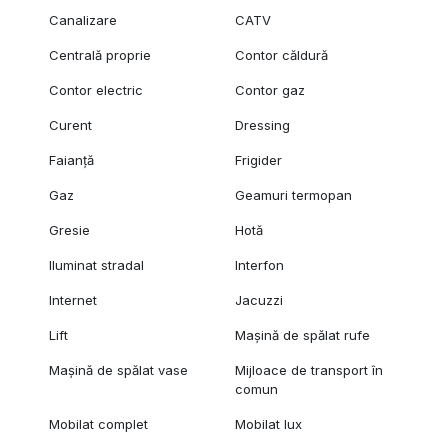
Canalizare
CATV
Centrală proprie
Contor căldură
Contor electric
Contor gaz
Curent
Dressing
Faianță
Frigider
Gaz
Geamuri termopan
Gresie
Hotă
Iluminat stradal
Interfon
Internet
Jacuzzi
Lift
Mașină de spălat rufe
Mașină de spălat vase
Mijloace de transport în
comun
Mobilat complet
Mobilat lux