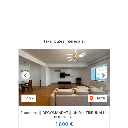
Te-ar putea interesa și:
Previous
Next
1
/
29
Harta
3 camere || DECOMANDAT|| UNIRII- TRIBUNALUL
BUCURESTI
1,800 €