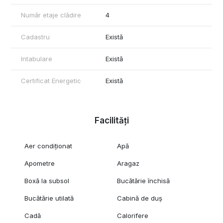
Număr etaje clădire
4
Cadastru
Există
Intabulare
Există
Certificat Energetic
Există
Facilități
Aer condiționat
Apă
Apometre
Aragaz
Boxă la subsol
Bucătărie închisă
Bucătărie utilată
Cabină de duș
Cadă
Calorifere