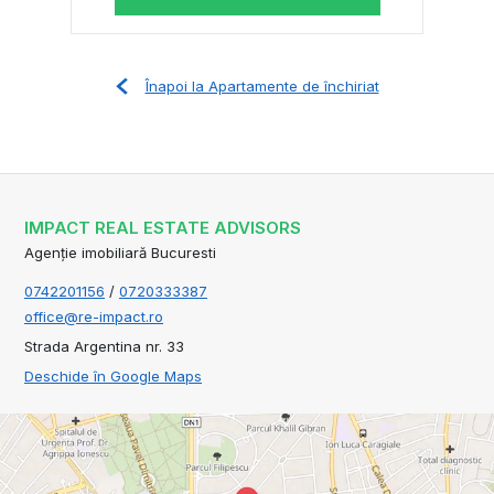
Înapoi la Apartamente de închiriat
IMPACT REAL ESTATE ADVISORS
Agenție imobiliară Bucuresti
0742201156
/
0720333387
office@re-impact.ro
Strada Argentina nr. 33
Deschide în Google Maps