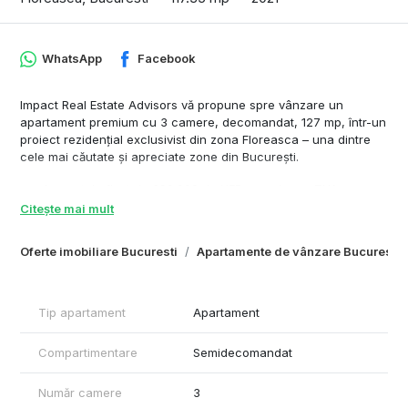
WhatsApp
Facebook
Impact Real Estate Advisors vă propune spre vânzare un
apartament premium cu 3 camere, decomandat, 127 mp, într-un
proiect rezidențial exclusivist din zona Floreasca – una dintre
cele mai căutate și apreciate zone din București.
***La pretul afisat de 600.000 de UER, se adauga TVA.
***Locul de parcare poate fi achizionat separat la pretul de
Citește mai mult
28.000 +TVA, la subteran -1 sau in sitem Klaus, la -2, 30.000
+TVA -2locuri.
Oferte imobiliare Bucuresti
Apartamente de vânzare Bucuresti
Arhitectura modernă și designul elegant se îmbină perfect cu
spațiile interioare ample și luminoase, datorită ferestrelor vitrate
și finisajelor de cea mai bună calitate.
Tip apartament
Apartament
Unul dintre punctele forte ale proprietății îl reprezintă vederea
panoramică spectaculoasă către Parcul Verdi, ce oferă liniște și
Compartimentare
Semidecomandat
o oază de verdeață chiar în mijlocul orașului.
Compartimentare:
Număr camere
3