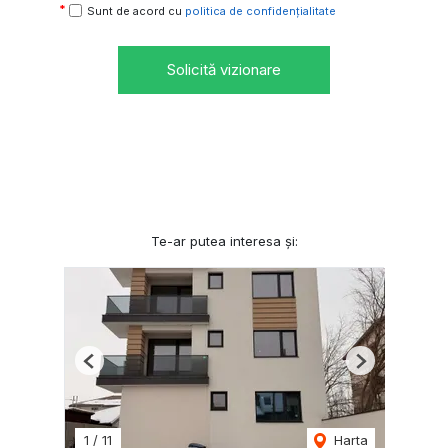
Sunt de acord cu
politica de confidențialitate
Solicită vizionare
Te-ar putea interesa și:
Previous
Next
1
/
11
Harta