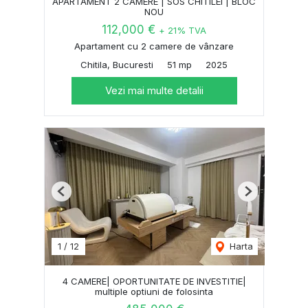
APARTAMENT 2 CAMERE | SOS CHITILEI | BLOC
NOU
112,000 €
+ 21% TVA
Apartament cu 2 camere de vânzare
Chitila, Bucuresti
51 mp
2025
Vezi mai multe detalii
Previous
Next
1
/
12
Harta
4 CAMERE| OPORTUNITATE DE INVESTITIE|
multiple optiuni de folosinta