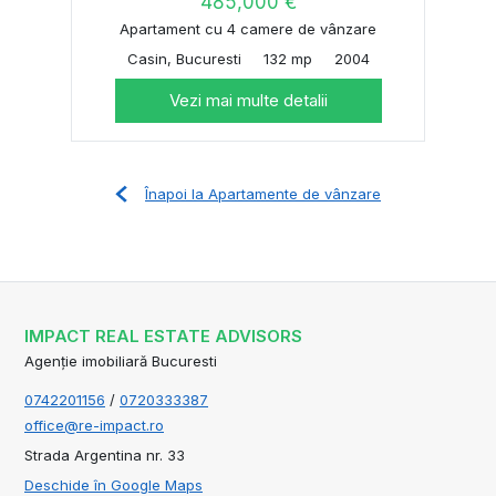
485,000 €
Apartament cu 4 camere de vânzare
Casin, Bucuresti
132 mp
2004
Vezi mai multe detalii
Înapoi la Apartamente de vânzare
IMPACT REAL ESTATE ADVISORS
Agenție imobiliară Bucuresti
0742201156
/
0720333387
office@re-impact.ro
Strada Argentina nr. 33
Deschide în Google Maps