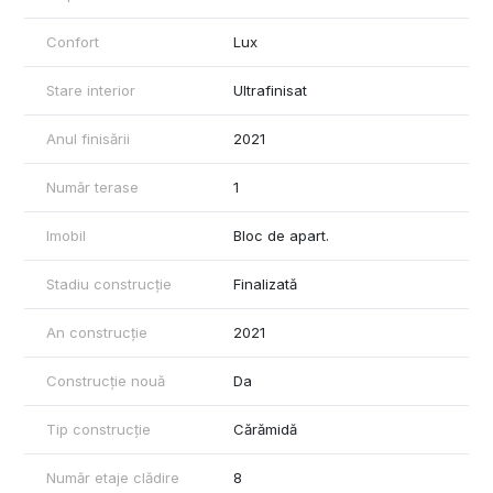
Monnet”, Grădinița Bambi Step by Step, British School
- Centre medicale și clinici private
Confort
Lux
- Restaurante, cafenele și zone de lifestyle din Floreasca și
Dorobanți
Stare interior
Ultrafinisat
- Acces facil către mijloace de transport și principalele artere
din nordul Capitalei
Anul finisării
2021
Certificatul energetic va fi disponibil la momentul vânzării.
Număr terase
1
Pentru mai multe detalii sau pentru a programa o vizionare, vă
invităm să ne contactați.
Imobil
Bloc de apart.
Stadiu construcție
Finalizată
An construcție
2021
Construcție nouă
Da
Tip construcție
Cărămidă
Număr etaje clădire
8