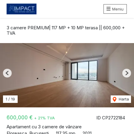
Meniu
3 camere PREMIUM| 117 MP + 10 MP terasa || 600,000 +
TVA
Previous
Nex
1
/
19
Harta
600,000 €
ID CP2722184
+ 21% TVA
Apartament cu 3 camere de vânzare
Floreasca, Bucuresti
117.35 mp
2021