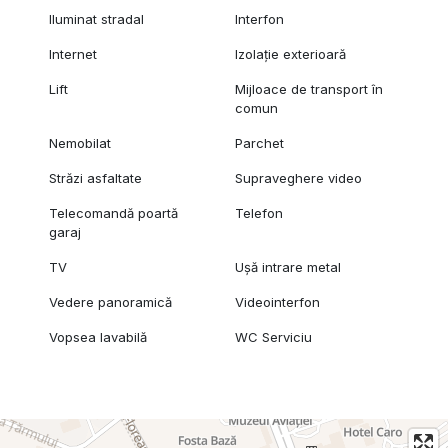
Iluminat stradal
Interfon
Internet
Izolație exterioară
Lift
Mijloace de transport în
comun
Nemobilat
Parchet
Străzi asfaltate
Supraveghere video
Telecomandă poartă
Telefon
garaj
TV
Ușă intrare metal
Vedere panoramică
Videointerfon
Vopsea lavabilă
WC Serviciu