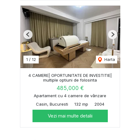
Previous
Next
1
/
12
Harta
4 CAMERE| OPORTUNITATE DE INVESTITIE|
multiple optiuni de folosinta
485,000 €
Apartament cu 4 camere de vânzare
Casin, Bucuresti
132 mp
2004
Vezi mai multe detalii