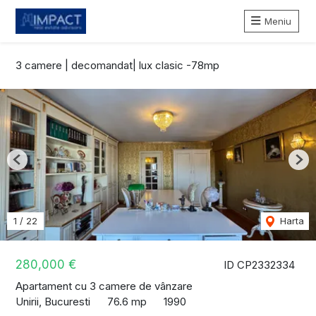
Meniu
3 camere | decomandat| lux clasic -78mp
Previous
Nex
1
/
22
Harta
280,000 €
ID CP2332334
Apartament cu 3 camere de vânzare
Unirii, Bucuresti
76.6 mp
1990