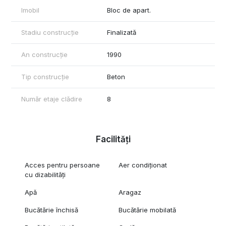
- Zone de promenadă, locuri de joacă și spații verzi
Imobil
Bloc de apart.
Certificatul energetic va fi disponibil la momentul vanzarii.
Stadiu construcție
Finalizată
Pentru mai multe detalii și fotografii suplimentare, nu ezitați să
ne contactați!
An construcție
1990
Tip construcție
Beton
Număr etaje clădire
8
Facilități
Acces pentru persoane
Aer condiționat
cu dizabilități
Apă
Aragaz
Bucătărie închisă
Bucătărie mobilată