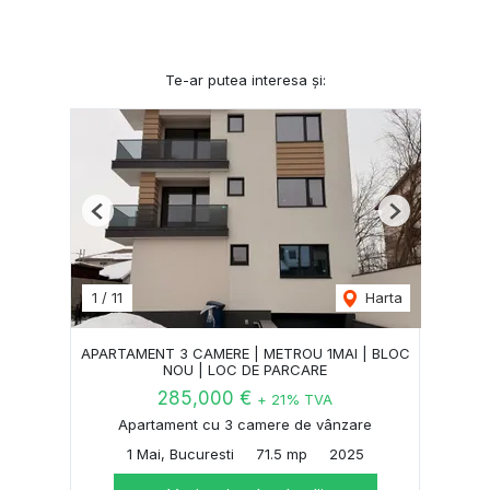
Te-ar putea interesa și:
Previous
Next
1
/
11
Harta
APARTAMENT 3 CAMERE | METROU 1MAI | BLOC
NOU | LOC DE PARCARE
285,000 €
+ 21% TVA
Apartament cu 3 camere de vânzare
1 Mai, Bucuresti
71.5 mp
2025