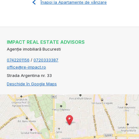
Înapoi la Apartamente de vânzare
IMPACT REAL ESTATE ADVISORS
Agenție imobiliară Bucuresti
0742201156
/
0720333387
office@re-impact.ro
Strada Argentina nr. 33
Deschide în Google Maps