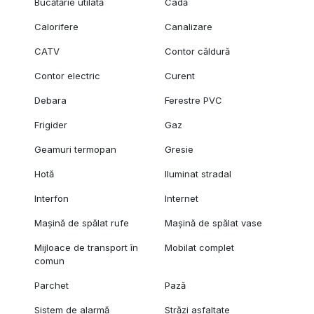
Bucătărie utilată
Cadă
Calorifere
Canalizare
CATV
Contor căldură
Contor electric
Curent
Debara
Ferestre PVC
Frigider
Gaz
Geamuri termopan
Gresie
Hotă
Iluminat stradal
Interfon
Internet
Mașină de spălat rufe
Mașină de spălat vase
Mijloace de transport în
Mobilat complet
comun
Parchet
Pază
Sistem de alarmă
Străzi asfaltate