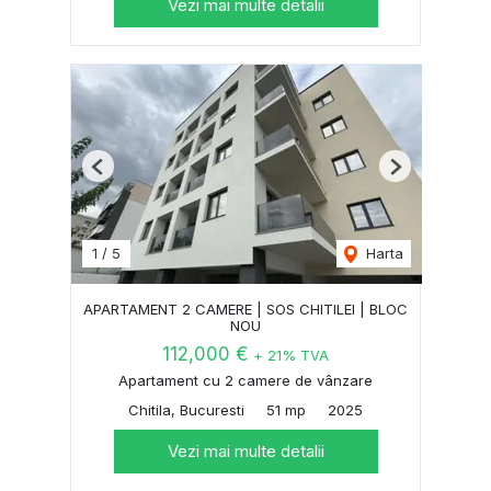
Vezi mai multe detalii
Previous
Next
1
/
5
Harta
APARTAMENT 2 CAMERE | SOS CHITILEI | BLOC
NOU
112,000 €
+ 21% TVA
Apartament cu 2 camere de vânzare
Chitila, Bucuresti
51 mp
2025
Vezi mai multe detalii