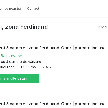
chipa noastră
Contact
i, zona Ferdinand
2 rezu
t 3 camere | zona Ferdinand-Obor | parcare inclusa
0 €
+ 21% TVA
 cu 3 camere de vânzare
Bucuresti
89.16 mp
2026
 mai multe detalii
t 3 camere | zona Ferdinand-Obor | parcare inclusa