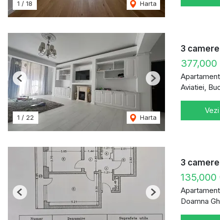
1
/
18
Harta
3 camere 
377,000
Apartament
Previous
Next
Aviatiei, Bu
Vezi
1
/
22
Harta
3 camere 
135,000
Apartament
Previous
Next
Doamna Ghi