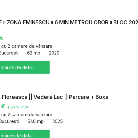
 ‖ ZONA EMINESCU ‖ 6 MIN METROU OBOR ‖ BLOC 202
 €
 cu 2 camere de vânzare
Bucuresti
62 mp
2020
 mai multe detalii
Floreasca || Vedere Lac || Parcare + Boxa
0 €
+ 21% TVA
 cu 2 camere de vânzare
Bucuresti
51.6 mp
2025
 mai multe detalii