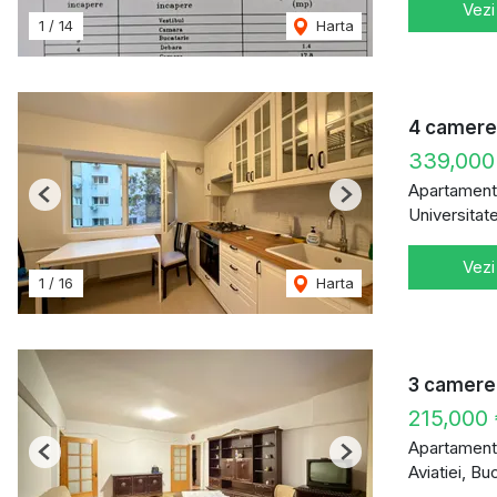
Vezi
1
/
14
Harta
4 camere 
339,000
Apartament
Previous
Next
Universitat
Vezi
1
/
16
Harta
3 camere 
215,000
Apartament
Previous
Next
Aviatiei, Bu