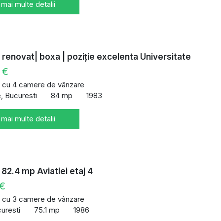
 mai multe detalii
renovat| boxa | poziție excelenta Universitate
 €
 cu 4 camere de vânzare
e, Bucuresti
84 mp
1983
 mai multe detalii
82.4 mp Aviatiei etaj 4
 €
 cu 3 camere de vânzare
curesti
75.1 mp
1986