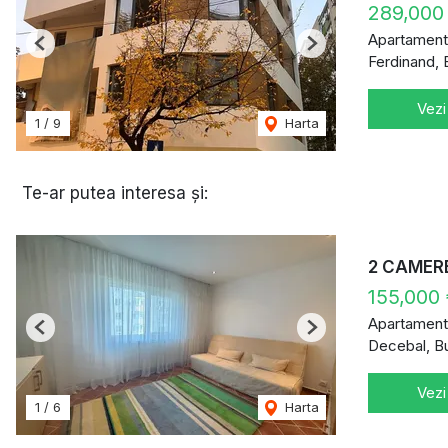
289,000
Apartament
Previous
Next
Ferdinand, 
Vezi
1
/
9
Harta
Te-ar putea interesa și:
2 CAMER
155,000
Apartament
Previous
Next
Decebal, B
Vezi
1
/
6
Harta