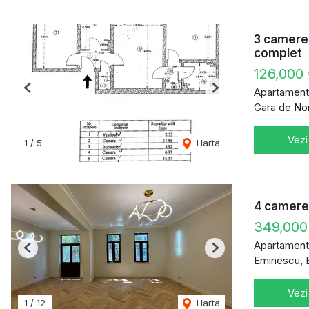
3 camere 
complet
126,000
Apartament
Previous
Next
Gara de Nor
Vezi
1
/
5
Harta
4 camere 
349,000
Apartament
Previous
Next
Eminescu, 
Vezi
1
/
12
Harta