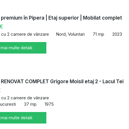
premium în Pipera | Etaj superior | Mobilat complet
 €
 cu 2 camere de vânzare
Nord, Voluntari
71 mp
2023
 mai multe detalii
RENOVAT COMPLET Grigore Moisil etaj 2 - Lacul Tei
€
 cu 2 camere de vânzare
Bucuresti
37 mp
1975
 mai multe detalii