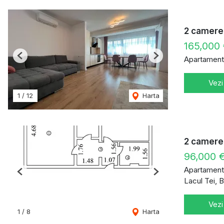
2 camere 
165,000
Apartament
Previous
Next
Vezi
1
/
12
Harta
2 camere 
96,000 
Apartament
Previous
Next
Lacul Tei, 
Vezi
1
/
8
Harta