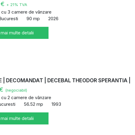
 €
+ 21% TVA
 cu 3 camere de vânzare
Bucuresti
90 mp
2026
 mai multe detalii
E | DECOMANDAT | DECEBAL THEODOR SPERANTIA |
 €
(negociabil)
 cu 2 camere de vânzare
ucuresti
56.52 mp
1993
 mai multe detalii