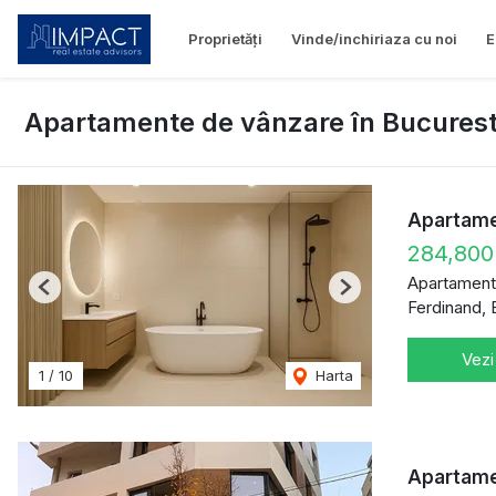
Proprietăți
Vinde/inchiriaza cu noi
E
Apartamente de vânzare în Bucurest
Apartamen
284,80
Apartament
Previous
Next
Ferdinand, 
Vezi
1
/
10
Harta
Apartamen