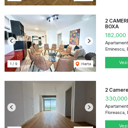
2 CAMERE
BOXA
182,000
Apartament
Previous
Next
Eminescu, 
Vezi
1
/
9
Harta
2 Camere 
330,00
Apartament
Previous
Next
Floreasca, 
Vezi