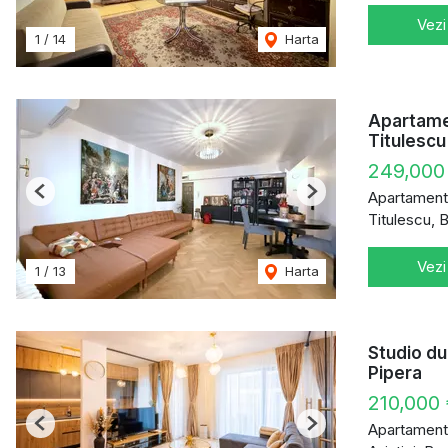
Vezi
1
/
14
Harta
Apartame
Titulescu 
249,000
Apartament
Previous
Next
Titulescu, 
Vezi
1
/
13
Harta
Studio du
Pipera
210,000
Apartament
Previous
Next