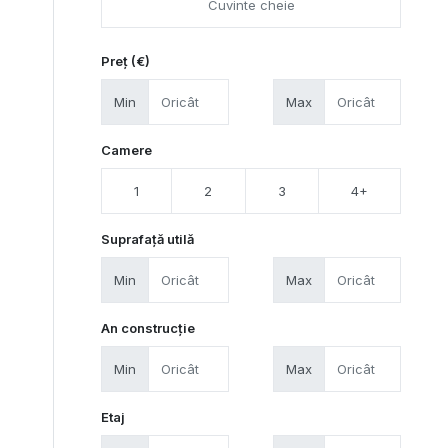
Preț (€)
Min
Max
Camere
1
2
3
4+
Suprafață utilă
Min
Max
An construcție
Min
Max
Etaj