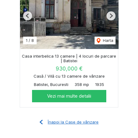
Previous
Next
1
/
8
Harta
Casa interbelica 13 camere | 4 locuri de parcare
| Batistei
930,000 €
Casă / Vilă cu 13 camere de vânzare
Batistei, Bucuresti
358 mp
1935
Vezi mai multe detalii
Înapoi la Case de vânzare