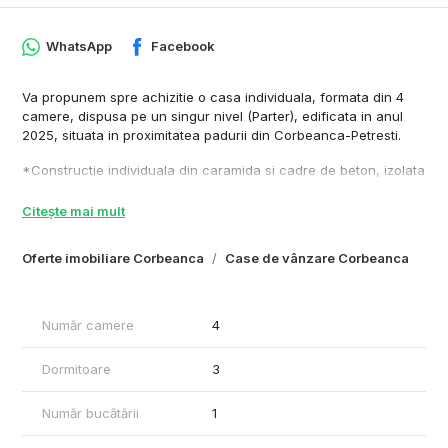
WhatsApp
Facebook
Va propunem spre achizitie o casa individuala, formata din 4
camere, dispusa pe un singur nivel (Parter), edificata in anul
2025, situata in proximitatea padurii din Corbeanca-Petresti.
*Constructie individuala din caramida si cadre de beton, izolata
cu polistiren EPS 80 SWISSPOR, acoperis din tabla BILKA,
izolatie cu celuloza in pod si tamplarie tripan, 7 camere, 4
Citește mai mult
Season Low-E.
Oferte imobiliare Corbeanca
Case de vânzare Corbeanca
COMPARTIMENTARE
Casa este compusa din:
Bucatarie;
Număr camere
4
Living generos cu zona de dining si acces direct catre terasa;
Dormitor matrimonial cu baie proprie si dressing
Dormitoare
3
Doua dormitoare secundare
Baie
Camera Tehnica
Număr bucătării
1
DOTARI SI FINISAJE