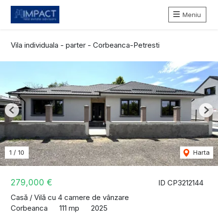
Meniu
Vila individuala - parter - Corbeanca-Petresti
Previous
Nex
1
/
10
Harta
279,000 €
ID CP3212144
Casă / Vilă cu 4 camere de vânzare
Corbeanca
111 mp
2025