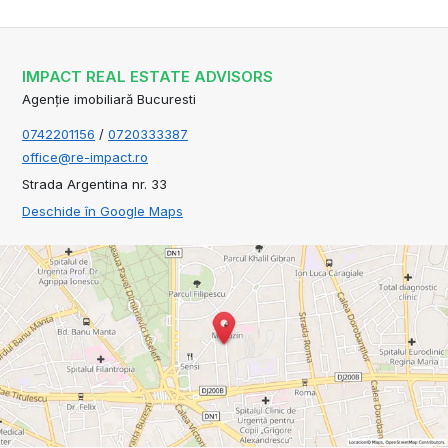
IMPACT REAL ESTATE ADVISORS
Agenție imobiliară Bucuresti
0742201156
/
0720333387
office@re-impact.ro
Strada Argentina nr. 33
Deschide în Google Maps