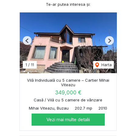
Te-ar putea interesa și:
Previous
Next
1
/
11
Harta
Vilă Individuală cu 5 camere – Cartier Mihai
Viteazu
349,000 €
Casă / Vilă cu 5 camere de vânzare
Mihai Viteazu, Buzau
202.7 mp
2010
Vezi mai multe detalii