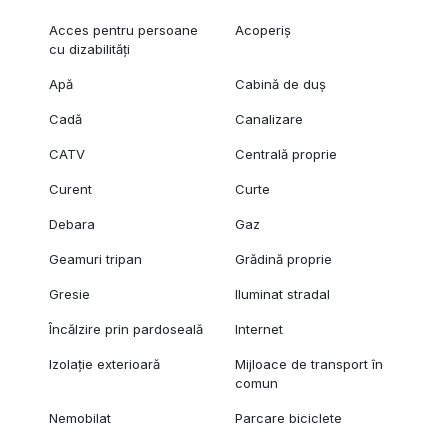
Acces pentru persoane
Acoperiș
cu dizabilități
Apă
Cabină de duș
Cadă
Canalizare
CATV
Centrală proprie
Curent
Curte
Debara
Gaz
Geamuri tripan
Grădină proprie
Gresie
Iluminat stradal
Încălzire prin pardoseală
Internet
Izolație exterioară
Mijloace de transport în
comun
Nemobilat
Parcare biciclete