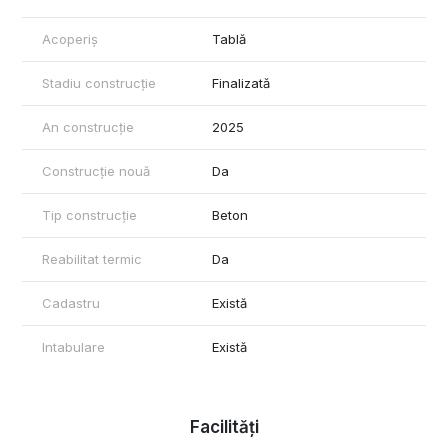
pescuit sportiv. Accesul se realizeaza facil atat prin DN1, din
zona de nord a Capitalei, cat si prin Buftea.
Acoperiș
Tablă
Certificatul energetic va fi disponibil la vanzare.
Stadiu construcție
Finalizată
Va stau la dispozitie pentru mai multe informatii si programarea
unei vizionari!
An construcție
2025
Construcție nouă
Da
Tip construcție
Beton
Reabilitat termic
Da
Cadastru
Există
Intabulare
Există
Facilități