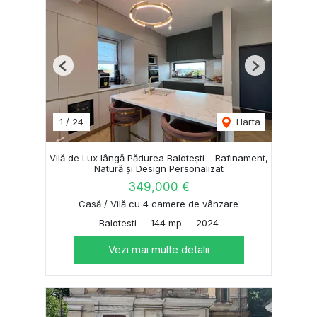
Previous
Next
1
/
24
Harta
Vilă de Lux lângă Pădurea Balotești – Rafinament,
Natură și Design Personalizat
349,000 €
Casă / Vilă cu 4 camere de vânzare
Balotesti
144 mp
2024
Vezi mai multe detalii