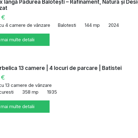
ux lângă Pădurea Balotești – Rafinament, Natură și Des
zat
 €
 cu 4 camere de vânzare
Balotesti
144 mp
2024
 mai multe detalii
rbelica 13 camere | 4 locuri de parcare | Batistei
 €
 cu 13 camere de vânzare
curesti
358 mp
1935
 mai multe detalii