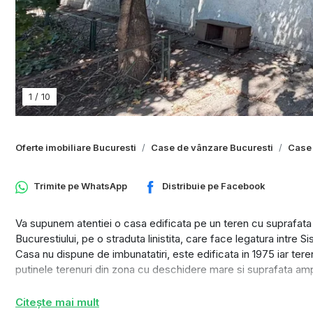
1
/
10
Oferte imobiliare Bucuresti
Case de vânzare Bucuresti
Case 
Trimite pe
WhatsApp
Distribuie pe
Facebook
Va supunem atentiei o casa edificata pe un teren cu suprafat
Bucurestiului, pe o straduta linistita, care face legatura intre Si
Casa nu dispune de imbunatatiri, este edificata in 1975 iar teren
putinele terenuri din zona cu deschidere mare si suprafata amp
POT 60% și CUT 1,2, oferind astfel un potențial de construcție 
Citește mai mult