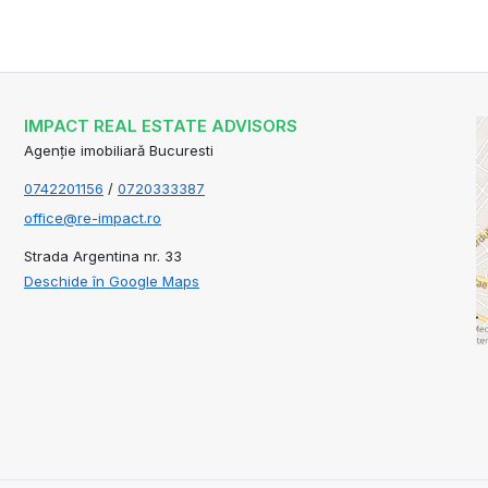
IMPACT REAL ESTATE ADVISORS
Agenție imobiliară Bucuresti
0742201156
/
0720333387
office@re-impact.ro
Strada Argentina nr. 33
Deschide în Google Maps