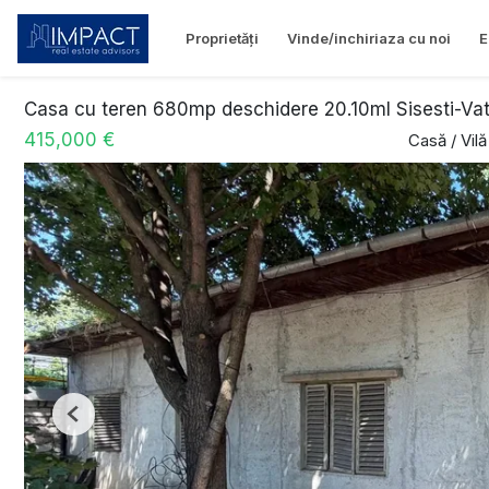
Proprietăți
Vinde/inchiriaza cu noi
E
Casa cu teren 680mp deschidere 20.10ml Sisesti-Va
415,000 €
Casă / Vil
Previous