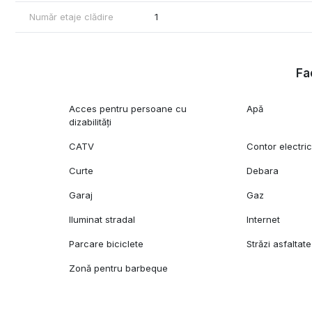
Număr etaje clădire
1
Fac
Acces pentru persoane cu
Apă
dizabilități
CATV
Contor electri
Curte
Debara
Garaj
Gaz
Iluminat stradal
Internet
Parcare biciclete
Străzi asfaltate
Zonă pentru barbeque