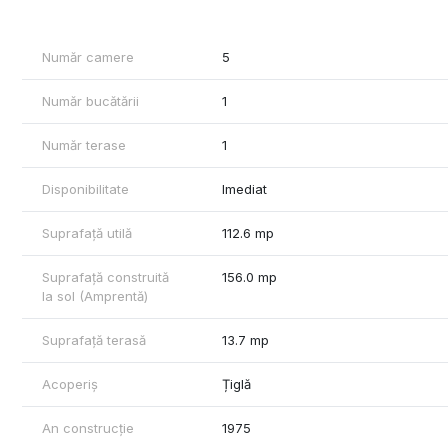
In același timp, beneficiază de o bună conexiune către arterele 
In proximitate se afla toate facilitatile necesare:
- supermarketuri, scoli, gradinite, farmacii, restaurante, tran
Număr camere
5
Stejarii Country Club se afla in imediata apropiere, iar facilitatile
Număr bucătării
1
Pentru mai multe detalii, nu ezitati sa ma contactati.
Număr terase
1
Disponibilitate
Imediat
Suprafață utilă
112.6 mp
Suprafață construită
156.0 mp
la sol (Amprentă)
Suprafață terasă
13.7 mp
Acoperiș
Țiglă
An construcție
1975