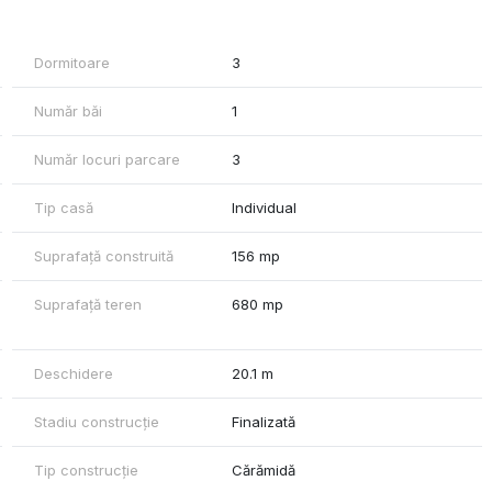
principale și către zonele de interes din nordul Bucureștiului.
sport in comun, Baneasa Shopping City
Dormitoare
3
 proiectului pot fi folosite si de locuitorii din zona.
Număr băi
1
Număr locuri parcare
3
Tip casă
Individual
Suprafață construită
156 mp
Suprafață teren
680 mp
Deschidere
20.1 m
Stadiu construcție
Finalizată
Tip construcție
Cărămidă