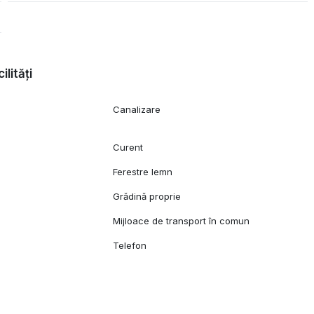
ilități
Canalizare
c
Curent
Ferestre lemn
Grădină proprie
Mijloace de transport în comun
Telefon