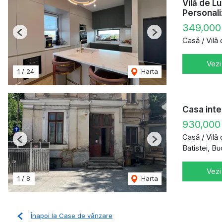
Vilă de L
Personali
349,000
Previous
Next
Casă / Vilă
Vezi
1
/
24
Harta
Casa inte
930,000
Casă / Vilă
Previous
Next
Batistei, Bu
Vezi
1
/
8
Harta
Înapoi la Case de vânzare