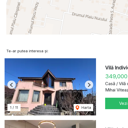
Te-ar putea interesa și:
Vilă Indi
349,000
Casă / Vilă
Previous
Next
Mihai Vitea
Vezi
1
/
11
Harta