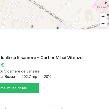
viduală cu 5 camere – Cartier Mihai Viteazu
 €
 cu 5 camere de vânzare
zu, Buzau
202.7 mp
2010
 mai multe detalii