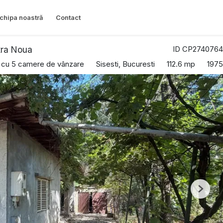
chipa noastră
Contact
ID CP2740764
tra Noua
ă cu 5 camere de vânzare
Sisesti, Bucuresti
112.6 mp
1975
Next