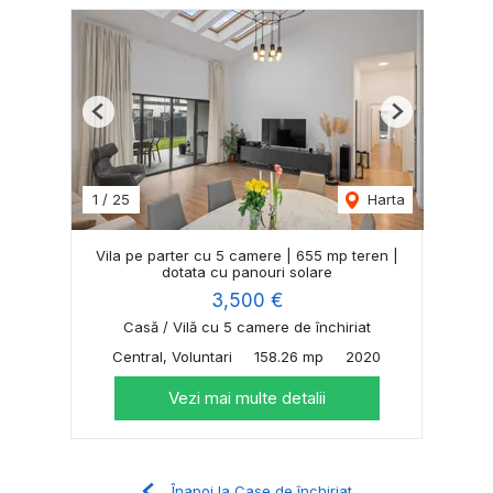
Previous
Next
1
/
25
Harta
Vila pe parter cu 5 camere | 655 mp teren |
dotata cu panouri solare
3,500 €
Casă / Vilă cu 5 camere de închiriat
Central, Voluntari
158.26 mp
2020
Vezi mai multe detalii
Înapoi la Case de închiriat