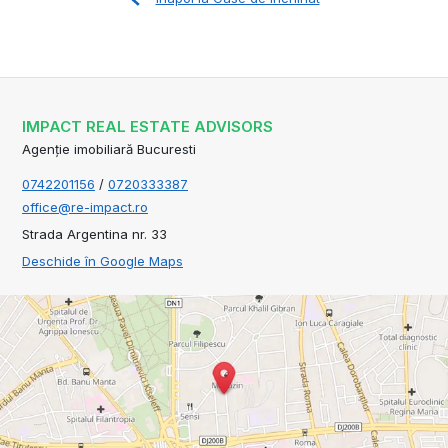
IMPACT REAL ESTATE ADVISORS
Agenție imobiliară Bucuresti
0742201156
/
0720333387
office@re-impact.ro
Strada Argentina nr. 33
Deschide în Google Maps