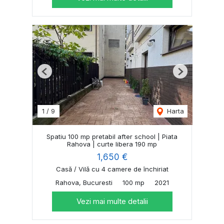
Previous
Next
1
/
9
Harta
Spatiu 100 mp pretabil after school | Piata
Rahova | curte libera 190 mp
1,650 €
Casă / Vilă cu 4 camere de închiriat
Rahova, Bucuresti
100 mp
2021
Vezi mai multe detalii