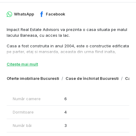
WhatsApp
Facebook
Impact Real Estate Advisors va prezinta o casa situata pe malul
lacului Baneasa, cu acces la lac.
Casa a fost construita in anul 2004, este o constructie edificata
pe parter, etaj si mansarda, aceasta din urma fiind inalta,
finisata, astfel ca este spatiu locuibil. Casa dispune de doua
locuri de parcare exterioare.
Citește mai mult
La parter imobilul dispune de living cu iesire in terasa din spate,
Oferte imobiliare Bucuresti
Case de închiriat Bucuresti
Case 
bucatarie, baie, (birou de 18 mp). Etajul este compartimentat in
trei camere cu 2 bai de serviciu, iar la mansarda regasim doua
camere si o baie, ambele cu multa lumina naturala datorita
geamurilor tip Velux.
Număr camere
6
Imobilul este pretabil atat pentru rezidenta cat si pentru activitati
Dormitoare
4
precum after school, gradinita, spatiu de birouri, etc.
Vecinatati - Petrom City, Scoala Genesis, Facultatea Bioterra.
Număr băi
3
La pretul afisat se aplica TVA.