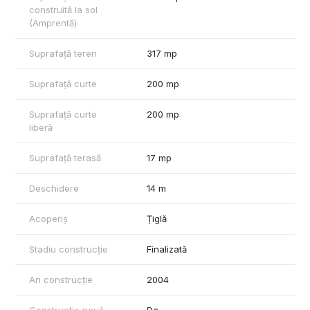
construită la sol
(Amprentă)
Suprafață teren
317 mp
Suprafață curte
200 mp
Suprafață curte
200 mp
liberă
Suprafață terasă
17 mp
Deschidere
14 m
Acoperiș
Țiglă
Stadiu construcție
Finalizată
An construcție
2004
Construcție nouă
Da