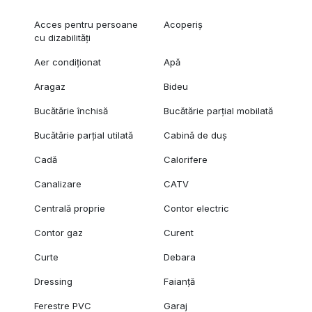
Acces pentru persoane
Acoperiș
cu dizabilități
Aer condiționat
Apă
Aragaz
Bideu
Bucătărie închisă
Bucătărie parțial mobilată
Bucătărie parțial utilată
Cabină de duș
Cadă
Calorifere
Canalizare
CATV
Centrală proprie
Contor electric
Contor gaz
Curent
Curte
Debara
Dressing
Faianță
Ferestre PVC
Garaj