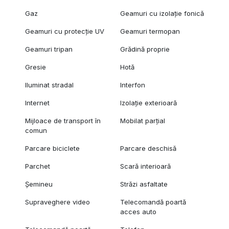
Gaz
Geamuri cu izolație fonică
Geamuri cu protecție UV
Geamuri termopan
Geamuri tripan
Grădină proprie
Gresie
Hotă
Iluminat stradal
Interfon
Internet
Izolație exterioară
Mijloace de transport în
Mobilat parțial
comun
Parcare biciclete
Parcare deschisă
Parchet
Scară interioară
Șemineu
Străzi asfaltate
Supraveghere video
Telecomandă poartă
acces auto