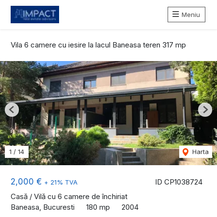
Meniu
Vila 6 camere cu iesire la lacul Baneasa teren 317 mp
Previous
Nex
1
/
14
Harta
2,000 €
ID CP1038724
+ 21% TVA
Casă / Vilă cu 6 camere de închiriat
Baneasa, Bucuresti
180 mp
2004