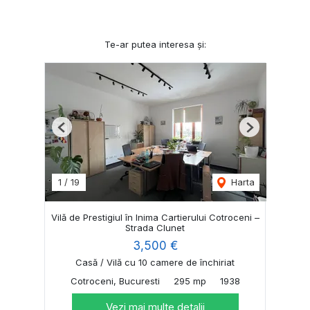
Te-ar putea interesa și:
Previous
Next
1
/
19
Harta
Vilă de Prestigiul în Inima Cartierului Cotroceni –
Strada Clunet
3,500 €
Casă / Vilă cu 10 camere de închiriat
Cotroceni, Bucuresti
295 mp
1938
Vezi mai multe detalii