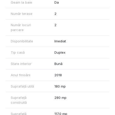
Geam la baie
Da
Pentru mai multe detalii, va stam la dispozitie.
Număr terase
2
Număr locuri
2
parcare
Disponibilitate
Imediat
Tip casă
Duplex
Stare interior
Bună
Anul finisării
2018
Suprafață utilă
180 mp
Suprafață
280 mp
construită
Suprafață
117.0 mp