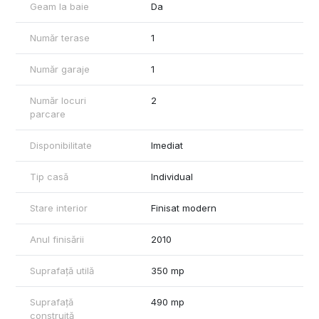
Geam la baie
Da
Casa este pretabila pentru rezidenta cat si pentru sediu de
firma.
Număr terase
1
Vecinatati: Lacul Baneasa, Regina Marina, Facultatea Bioterra.
Număr garaje
1
Pentru detalii si vizionari, va stam la dispozitie.
Număr locuri
2
parcare
Disponibilitate
Imediat
Tip casă
Individual
Stare interior
Finisat modern
Anul finisării
2010
Suprafață utilă
350 mp
Suprafață
490 mp
construită