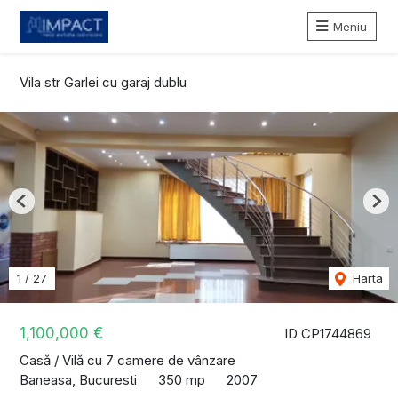
Meniu
Vila str Garlei cu garaj dublu
Previous
Nex
1
/
27
Harta
1,100,000 €
ID CP1744869
Casă / Vilă cu 7 camere de vânzare
Baneasa, Bucuresti
350 mp
2007