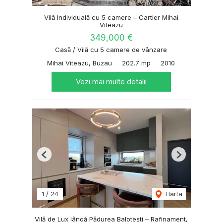
Vilă Individuală cu 5 camere – Cartier Mihai
Viteazu
349,000 €
Casă / Vilă cu 5 camere de vânzare
Mihai Viteazu, Buzau
202.7 mp
2010
Vezi mai multe detalii
Previous
Next
1
/
24
Harta
Vilă de Lux lângă Pădurea Balotești – Rafinament,