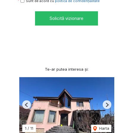
Sunt de acord cu
politica de confidențialitate
Solicită vizionare
Te-ar putea interesa și:
Previous
Next
1
/
11
Harta