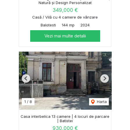
Natură și Design Personalizat
349,000 €
Casă / Vilă cu 4 camere de vânzare
Balotesti
144 mp
2024
Vezi mai multe detalii
Previous
Next
1
/
8
Harta
Casa interbelica 13 camere | 4 locuri de parcare
| Batistei
930,000 €