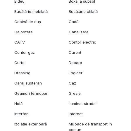
Bideu
Boxă la subsol
Bucătărie mobilată
Bucătărie utilată
Cabină de duș
Cadă
Calorifere
Canalizare
CATV
Contor electric
Contor gaz
Curent
Curte
Debara
Dressing
Frigider
Garaj subteran
Gaz
Geamuri termopan
Gresie
Hotă
Iluminat stradal
Interfon
Internet
Izolație exterioară
Mijloace de transport în
comun