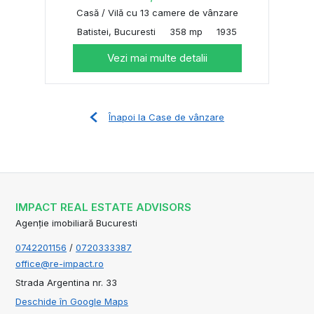
Casă / Vilă cu 13 camere de vânzare
Batistei, Bucuresti
358 mp
1935
Vezi mai multe detalii
Înapoi la Case de vânzare
IMPACT REAL ESTATE ADVISORS
Agenție imobiliară Bucuresti
0742201156
/
0720333387
office@re-impact.ro
Strada Argentina nr. 33
Deschide în Google Maps