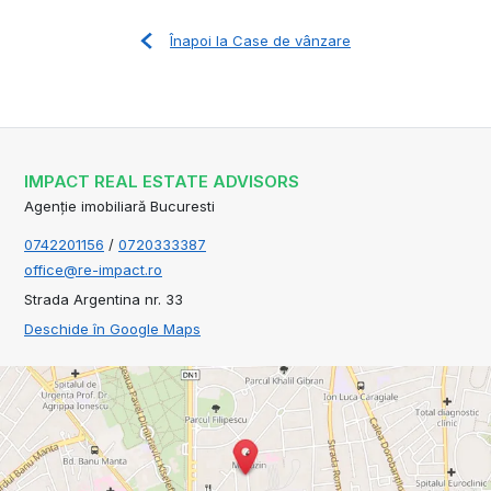
Înapoi la Case de vânzare
IMPACT REAL ESTATE ADVISORS
Agenție imobiliară Bucuresti
0742201156
/
0720333387
office@re-impact.ro
Strada Argentina nr. 33
Deschide în Google Maps