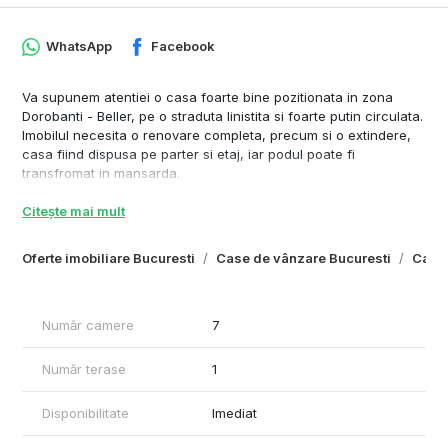
WhatsApp
Facebook
Va supunem atentiei o casa foarte bine pozitionata in zona
Dorobanti - Beller, pe o straduta linistita si foarte putin circulata.
Imobilul necesita o renovare completa, precum si o extindere,
casa fiind dispusa pe parter si etaj, iar podul poate fi
transfromat in mansarda.
Fiind o zona foarte apreciata si dorita, casa poate avea
Citește mai mult
destinatii multiple, de la locuinta individuala, birou, pana la o
mica clinica medicala, sau Notariat.
Oferte imobiliare Bucuresti
Case de vânzare Bucuresti
Case 
Pentru mai multe detalii si sau vizionari, nu ezitati sa ma
contactati.
Număr camere
7
Număr terase
1
Disponibilitate
Imediat