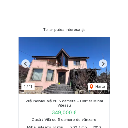
Te-ar putea interesa și:
Previous
Next
1
/
11
Harta
Vilă Individuală cu 5 camere – Cartier Mihai
Viteazu
349,000 €
Casă / Vilă cu 5 camere de vânzare
Mihai Viteazu, Buzau
202.7 mp
2010