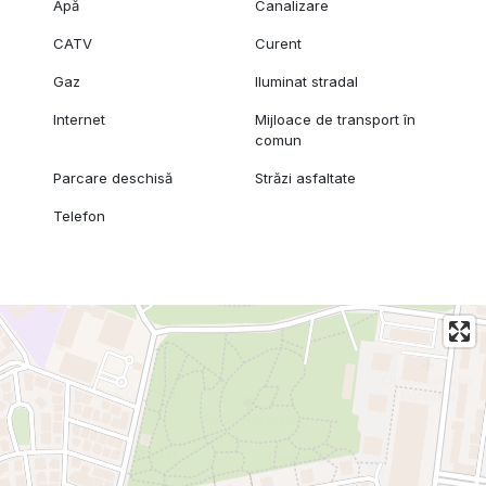
Apă
Canalizare
CATV
Curent
Gaz
Iluminat stradal
Internet
Mijloace de transport în
comun
Parcare deschisă
Străzi asfaltate
Telefon