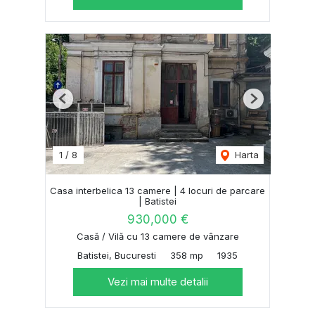
Previous
Next
1
/
8
Harta
Casa interbelica 13 camere | 4 locuri de parcare
| Batistei
930,000 €
Casă / Vilă cu 13 camere de vânzare
Batistei, Bucuresti
358 mp
1935
Vezi mai multe detalii