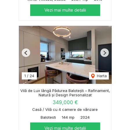
Vezi mai multe detalii
Previous
Next
1
/
24
Harta
Vilă de Lux lângă Pădurea Balotești – Rafinament,
Natură și Design Personalizat
349,000 €
Casă / Vilă cu 4 camere de vânzare
Balotesti
144 mp
2024
Vezi mai multe detalii