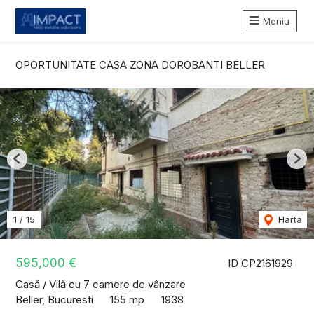
Meniu
OPORTUNITATE CASA ZONA DOROBANTI BELLER
Previous
Nex
1
/
15
Harta
595,000 €
ID CP2161929
Casă / Vilă cu 7 camere de vânzare
Beller, Bucuresti
155 mp
1938