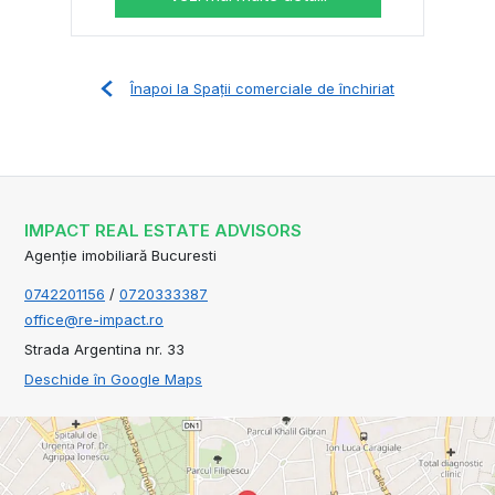
Înapoi la Spații comerciale de închiriat
IMPACT REAL ESTATE ADVISORS
Agenție imobiliară Bucuresti
0742201156
/
0720333387
office@re-impact.ro
Strada Argentina nr. 33
Deschide în Google Maps