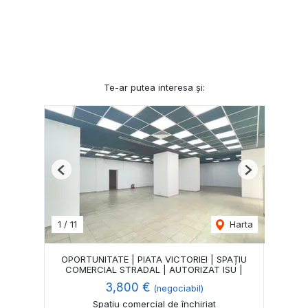
Te-ar putea interesa și:
Previous
Next
1
/
11
Harta
OPORTUNITATE | PIATA VICTORIEI | SPAȚIU
COMERCIAL STRADAL | AUTORIZAT ISU |
3,800 €
(negociabil)
Spațiu comercial de închiriat