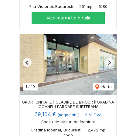
P-ta Victoriei, Bucuresti
251 mp
1980
Vezi mai multe detalii
Previous
Next
1
/
10
Harta
OPORTUNITATE ‖ CLADIRE DE BIROUR ‖ GRADINA
ICOANEI ‖ PARCARE SUBTERANA
39,104 €
(negociabil) + 21% TVA
Spațiu de birouri de închiriat
Gradina Icoanei, Bucuresti
2,472 mp
2009