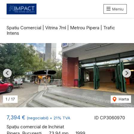
Meniu
Spatiu Comercial | Vitrina 7ml | Metrou Pipera | Trafic
Intens
Previous
Nex
1
/
17
Harta
7,394 €
ID CP3060970
(negociabil) + 21% TVA
Spațiu comercial de închiriat
Pipera, Bucuresti
73.94 mp
1999