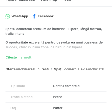
WhatsApp
Facebook
Spațiu comercial premium de închiriat – Pipera, lângă metrou,
trafic intens
O oportunitate excelentă pentru dezvoltarea unui business de
succes, chiar în inima zonei de birouri din Pipera.
Spațiul are o suprafață utilă de 73,94 mp, la care se adaugă o
Citește mai mult
terasă generoasă de 67,79 mp, perfectă pentru extinderea
activității și amenajarea unui concept atractiv în aer liber.
Oferte imobiliare Bucuresti
Spații comerciale de închiriat Bucur
Terasa este deschisă, dar oferă posibilitatea acoperirii cu
pergolă, ceea ce permite utilizarea ei pe tot parcursul anului.
📍 Localizare strategică – la doar câțiva pași de metrou, într-o
Tip imobil
Centru comercial
zonă cu trafic pietonal intens, frecventată zilnic de angajații din
numeroasele clădiri de birouri din proximitate.
Trafic pietonal
Intens
💼 Ideal pentru:
Etaj
Parter
fast food / street food premium