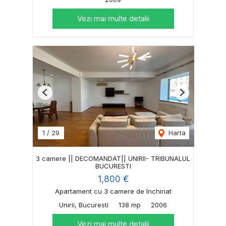
Vezi mai multe detalii
Previous
Next
1
/
29
Harta
3 camere || DECOMANDAT|| UNIRII- TRIBUNALUL
BUCURESTI
1,800 €
Apartament cu 3 camere de închiriat
Unirii, Bucuresti
138 mp
2006
Vezi mai multe detalii