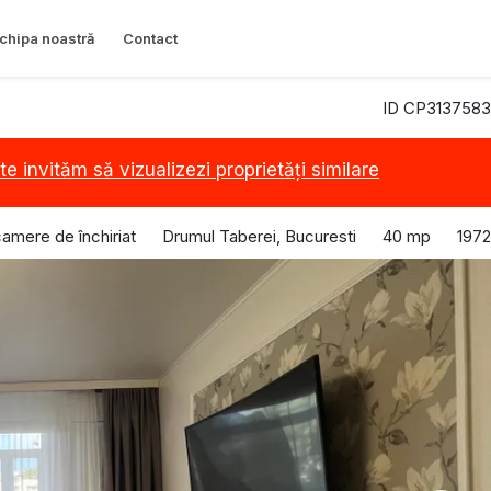
chipa noastră
Contact
ID CP3137583
te invităm să vizualizezi proprietăți similare
amere de închiriat
Drumul Taberei, Bucuresti
40 mp
1972