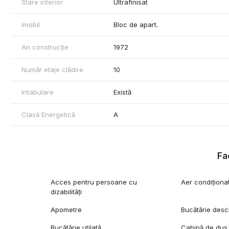
Stare interior
Ultrafinisat
Imobil
Bloc de apart.
An construcție
1972
Număr etaje clădire
10
Intabulare
Există
Clasă Energetică
A
Fac
Acces pentru persoane cu
Aer condiționa
dizabilități
Apometre
Bucătărie desc
Bucătărie utilată
Cabină de duș