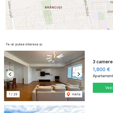
Te-ar putea interesa și:
3 camere
1,800 €
Apartament 
Previous
Next
Vezi
1
/
29
Harta