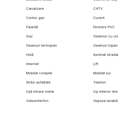
Canalizare
CATV
Contor gaz
Curent
Faianță
Ferestre PVC
Gaz
Geamuri cu izo
Geamuri termopan
Geamuri tripan
Hotă
Iluminat strada
Internet
Lift
Mobilat complet
Mobilat lux
Străzi asfaltate
Telefon
Ușă intrare metal
Uși interior le
Videointerfon
Vopsea lavabil