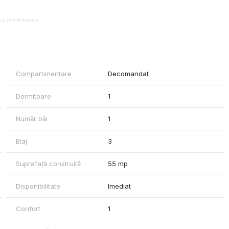
a inchiriere.
 bucatarie inchisa, dormitor, baie cu dus si aerisire naturala,
 jos, Mega Image se afla la 100 ml distanta de bloc.
Compartimentare
Decomandat
Dormitoare
1
Număr băi
1
Etaj
3
Suprafață construită
55 mp
Disponibilitate
Imediat
Confort
1