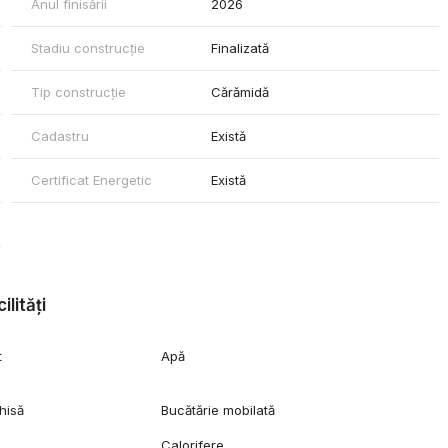
Anul finisării
2026
Stadiu construcție
Finalizată
Tip construcție
Cărămidă
Cadastru
Există
Certificat Energetic
Există
ilități
t
Apă
hisă
Bucătărie mobilată
Calorifere