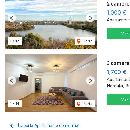
2 camere
1,000 €
Apartament 
Previous
Next
Vezi
1
/
17
Harta
3 camere 
1,700 €
Apartament 
Previous
Next
Nordului, B
Vezi
1
/
14
Harta
Înapoi la Apartamente de închiriat