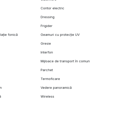
Contor electric
Dressing
Frigider
lație fonică
Geamuri cu protecție UV
Gresie
l
Interfon
Mijloace de transport în comun
Parchet
Termoficare
mn
Vedere panoramică
ă
Wireless