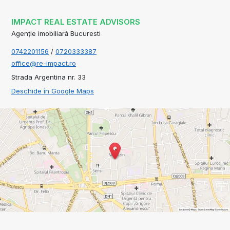
IMPACT REAL ESTATE ADVISORS
Agenție imobiliară Bucuresti
0742201156
/
0720333387
office@re-impact.ro
Strada Argentina nr. 33
Deschide în Google Maps