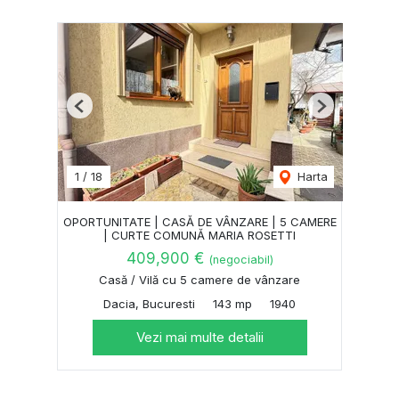
Previous
Next
1
/
18
Harta
OPORTUNITATE | CASĂ DE VÂNZARE | 5 CAMERE
| CURTE COMUNĂ MARIA ROSETTI
409,900 €
(negociabil)
Casă / Vilă cu 5 camere de vânzare
Dacia, Bucuresti
143 mp
1940
Vezi mai multe detalii