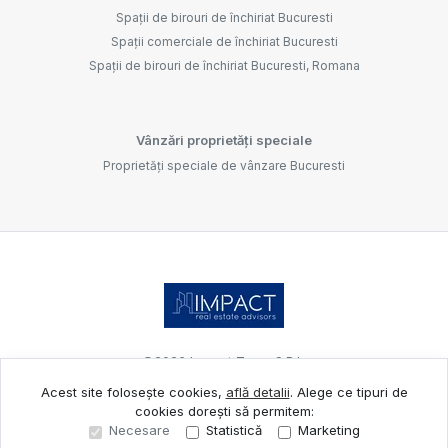
Spații de birouri de închiriat Bucuresti
Spații comerciale de închiriat Bucuresti
Spații de birouri de închiriat Bucuresti, Romana
Vânzări proprietăți speciale
Proprietăți speciale de vânzare Bucuresti
©
2026
Impact Team S.R.L.
Acest site folosește cookies,
află detalii
.
Alege ce tipuri de
cookies dorești să permitem:
Site creat în
Necesare
Statistică
Marketing