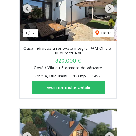
Previous
Next
1
/
17
Harta
Casa individuala renovata integral P+M Chitila-
Bucurestii Noi
320,000 €
Casă / Vilă cu 5 camere de vânzare
Chitila, Bucuresti
110 mp
1957
Vezi mai multe detalii