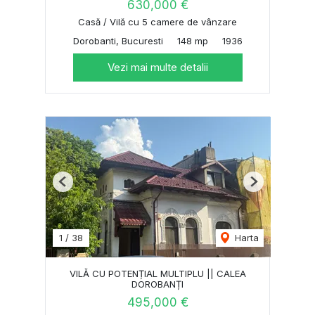
630,000 €
Casă / Vilă cu 5 camere de vânzare
Dorobanti, Bucuresti
148 mp
1936
Vezi mai multe detalii
Previous
Next
1
/
38
Harta
VILĂ CU POTENȚIAL MULTIPLU || CALEA
DOROBANȚI
495,000 €