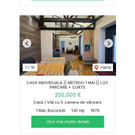
Previous
Next
1
/
16
Harta
CASA INDIVIDUALA || METROU 1 MAI || LOC
PARCARE + CURTE
350,000 €
Casă / Vilă cu 5 camere de vânzare
1 Mai, Bucuresti
130 mp
1970
Vezi mai multe detalii