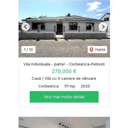
Previous
Next
1
/
10
Harta
Vila individuala - parter - Corbeanca-Petresti
279,000 €
Casă / Vilă cu 4 camere de vânzare
Corbeanca
111 mp
2025
Vezi mai multe detalii