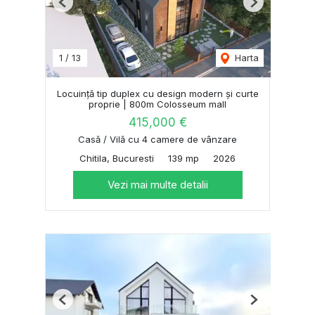
Previous
Next
1
/
13
Harta
Locuință tip duplex cu design modern și curte
proprie | 800m Colosseum mall
415,000 €
Casă / Vilă cu 4 camere de vânzare
Chitila, Bucuresti
139 mp
2026
Vezi mai multe detalii
Previous
Next