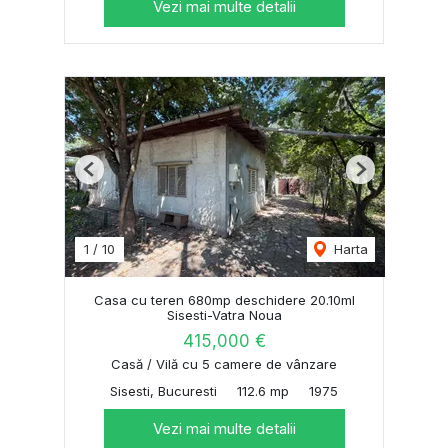
Vezi mai multe detalii
Previous
Next
1
/
10
Harta
Casa cu teren 680mp deschidere 20.10ml
Sisesti-Vatra Noua
415,000 €
Casă / Vilă cu 5 camere de vânzare
Sisesti, Bucuresti
112.6 mp
1975
Vezi mai multe detalii