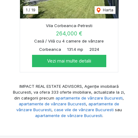
1
/
19
Harta
Vila Corbeanca-Petresti
264,000 €
Casă / Vilă cu 4 camere de vânzare
Corbeanca
131.4 mp
2024
Vezi mai multe detalii
IMPACT REAL ESTATE ADVISORS, Agenție imobiliară
Bucuresti, va ofera 333 oferte imobiliare, actualizate la zi,
din categorii precum
apartamente de vânzare Bucuresti
,
apartamente de vânzare Bucuresti
,
apartamente de
vânzare Bucuresti
,
case vile de vânzare Bucuresti
sau
apartamente de vânzare Bucuresti
.