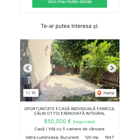
Vezi mai multe detalii
Te-ar putea interesa și:
Previous
Next
1
/
15
Harta
OPORTUNITATE ‖ CASĂ INDIVIDUALĂ ‖ PARCUL
CĂLIN OTTOI ‖ RENOVATĂ INTEGRAL
850,000 €
(negociabil)
Casă / Vilă cu 5 camere de vânzare
Vatra Luminoasa, Bucuresti
120 mp
1947