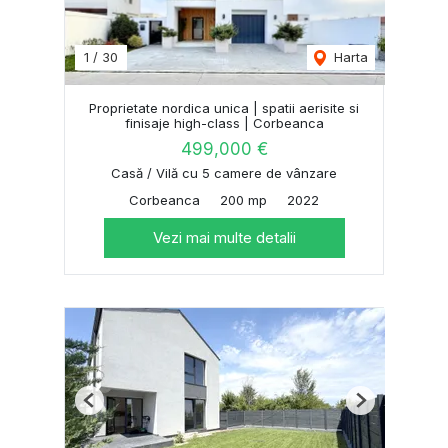
1
/
30
Harta
Proprietate nordica unica | spatii aerisite si
finisaje high-class | Corbeanca
499,000 €
Casă / Vilă cu 5 camere de vânzare
Corbeanca
200 mp
2022
Vezi mai multe detalii
Previous
Next