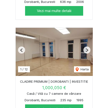
Dorobanti, Bucuresti
636 mp
2006
Vezi mai multe detalii
Previous
Next
1
/
12
Harta
CLADIRE PREMIUM | DOROBANTI | INVESTITIE
1,000,050 €
Casă / Vilă cu 7 camere de vânzare
Dorobanti, Bucuresti
235 mp
1995