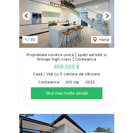
Previous
Next
1
/
30
Harta
Proprietate nordica unica | spatii aerisite si
finisaje high-class | Corbeanca
499,000 €
Casă / Vilă cu 5 camere de vânzare
Corbeanca
200 mp
2022
Vezi mai multe detalii