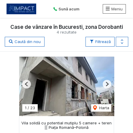
Sună acum
Meniu
Case de vânzare în Bucuresti, zona Dorobanti
4 rezultate
Caută din nou
Filtrează
Previous
Next
1
/
23
Harta
Vila solidă cu potential mutiplu 5 camere + teren
|| Piața Romană–Polonă