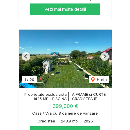
Vezi mai multe detalii
Previous
Next
1
/
20
Harta
Proprietate exclusivista || A FRAME si CURTE
1425 MP +PISCINA || GRADISTEA IF
399,000 €
Casă / Vilă cu 8 camere de vânzare
Gradistea
248.8 mp
2025