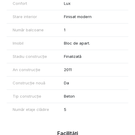
Confort
Lux
Stare interior
Finisat modern
Număr balcoane
1
Imobil
Bloc de apart.
Stadiu construcție
Finalizată
An construcție
2011
Construcție nouă
Da
Tip construcție
Beton
Număr etaje clădire
5
Facilități