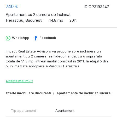
740 €
ID CP3193247
Apartament cu 2 camere de închiriat
Herastrau, Bucuresti
44.8 mp
2011
WhatsApp
Facebook
Impact Real Estate Advisors va propune spre inchiriere un
apartament cu 2 camere, semidecomandat cu o suprafata
totala de 51.3 mp, intr-un imobil construit in 2011, la etajul 5 din
5, in imediata apropiere a Parcului Herăstrău.
Localizare premium, zonă exclusivistă, aproape de parc,
restaurante, cafenele și centre de afaceri, cu acces facil.
Citește mai mult
Apartamentul masoara o suprafață utilă de 44.80 mp, la care se
Oferte imobiliare Bucuresti
Apartamente de închiriat Bucuresti
adauga suprafata logiei 6.5 mp. Compartimentarea este
decomandata, astfel: living, bucatarie openspace, dormitor,
baie. hol.
Tip apartament
Apartament
Dotari si avantaje: