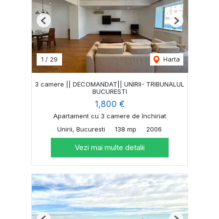
Previous
Next
1
/
29
Harta
3 camere || DECOMANDAT|| UNIRII- TRIBUNALUL
BUCURESTI
1,800 €
Apartament cu 3 camere de închiriat
Unirii, Bucuresti
138 mp
2006
Vezi mai multe detalii