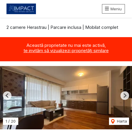
Meniu
2 camere Herastrau | Parcare inclusa | Mobilat complet
Această proprietate nu mai este activă,
te invităm să vizualizezi proprietăți similare
Previous
Nex
1
/
20
Harta