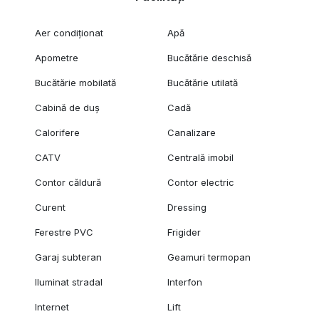
Aer condiționat
Apă
Apometre
Bucătărie deschisă
Bucătărie mobilată
Bucătărie utilată
Cabină de duș
Cadă
Calorifere
Canalizare
CATV
Centrală imobil
Contor căldură
Contor electric
Curent
Dressing
Ferestre PVC
Frigider
Garaj subteran
Geamuri termopan
Iluminat stradal
Interfon
Internet
Lift