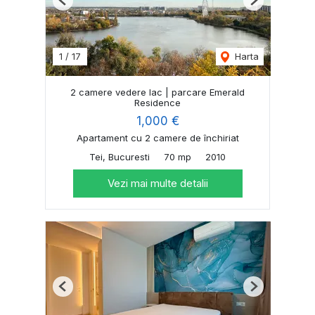
Previous
Next
1
/
17
Harta
2 camere vedere lac | parcare Emerald
Residence
1,000 €
Apartament cu 2 camere de închiriat
Tei, Bucuresti
70 mp
2010
Vezi mai multe detalii
Previous
Next