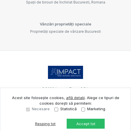
Spații de birouri de închiriat Bucuresti, Romana
Vânzări proprietăți speciale
Proprietăți speciale de vânzare Bucuresti
©
2026
Impact Team S.R.L.
Acest site folosește cookies,
află detalii
.
Alege ce tipuri de
cookies dorești să permitem:
Site creat în
Necesare
Statistică
Marketing
Resping tot
Accept tot