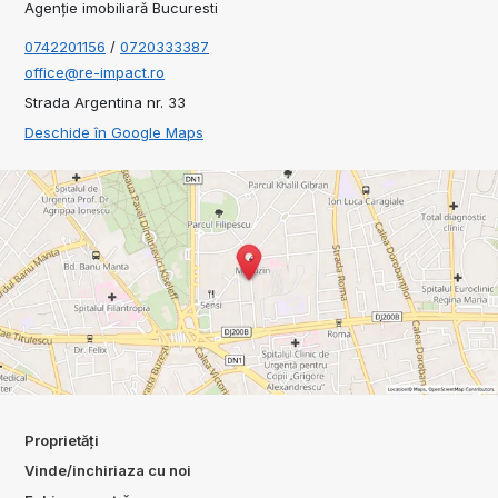
Agenție imobiliară Bucuresti
0742201156
/
0720333387
office@re-impact.ro
Strada Argentina nr. 33
Deschide în Google Maps
Proprietăți
Vinde/inchiriaza cu noi