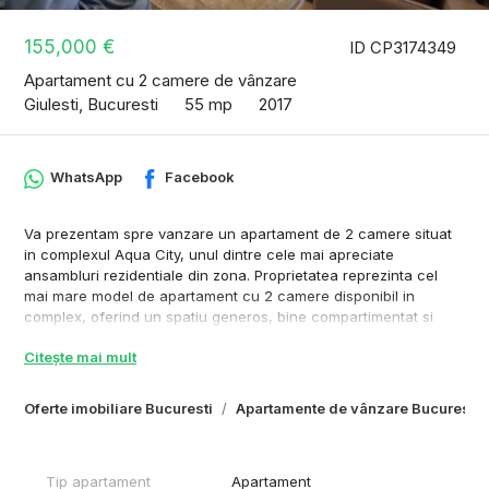
155,000 €
ID CP3174349
Apartament cu 2 camere de vânzare
Giulesti, Bucuresti
55 mp
2017
WhatsApp
Facebook
Va prezentam spre vanzare un apartament de 2 camere situat
in complexul Aqua City, unul dintre cele mai apreciate
ansambluri rezidentiale din zona. Proprietatea reprezinta cel
mai mare model de apartament cu 2 camere disponibil in
complex, oferind un spatiu generos, bine compartimentat si
adaptat nevoilor unui stil de viata modern.
Citește mai mult
Apartamentul se vinde complet mobilat si utilat la pretul afisat,
fiind pregatit pentru mutare imediata. Amenajarea a fost
Oferte imobiliare Bucuresti
Apartamente de vânzare Bucuresti
realizata cu atentie la confort si functionalitate, iar mobilierul si
electrocasnicele incluse permit viitorului proprietar sa se
bucure de locuinta fara investitii suplimentare. Singurele
elemente care nu fac obiectul vanzarii sunt piesele de mobilier
Tip apartament
Apartament