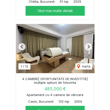
Chitila, Bucuresti
51 mp
2025
Vezi mai multe detalii
Previous
Next
1
/
12
Harta
4 CAMERE| OPORTUNITATE DE INVESTITIE|
multiple optiuni de folosinta
485,000 €
Apartament cu 4 camere de vânzare
Casin, Bucuresti
132 mp
2004