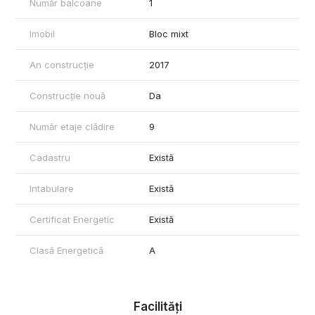
Număr balcoane
1
Imobil
Bloc mixt
An construcție
2017
Construcție nouă
Da
Număr etaje clădire
9
Cadastru
Există
Intabulare
Există
Certificat Energetic
Există
Clasă Energetică
A
Facilități