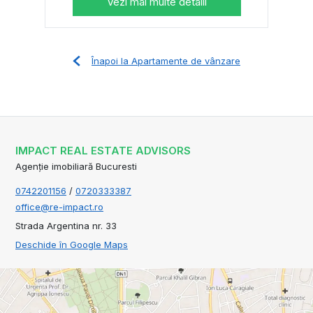
Vezi mai multe detalii
Înapoi la Apartamente de vânzare
IMPACT REAL ESTATE ADVISORS
Agenție imobiliară Bucuresti
0742201156
/
0720333387
office@re-impact.ro
Strada Argentina nr. 33
Deschide în Google Maps