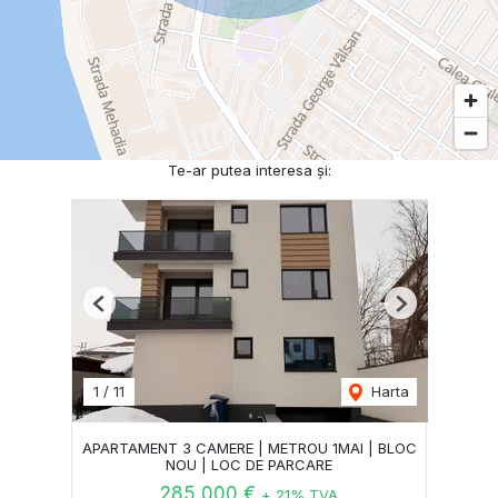
Te-ar putea interesa și:
Previous
Next
1
/
11
Harta
APARTAMENT 3 CAMERE | METROU 1MAI | BLOC
NOU | LOC DE PARCARE
285,000 €
+ 21% TVA