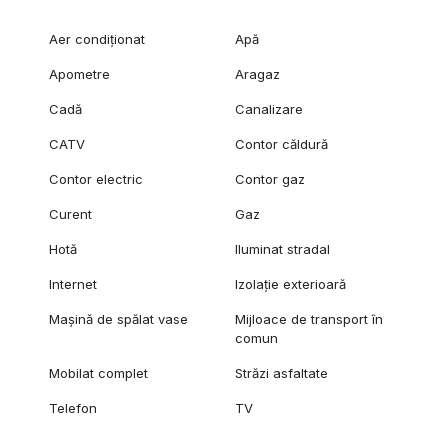
Aer condiționat
Apă
Apometre
Aragaz
Cadă
Canalizare
CATV
Contor căldură
Contor electric
Contor gaz
Curent
Gaz
Hotă
Iluminat stradal
Internet
Izolație exterioară
Mașină de spălat vase
Mijloace de transport în
comun
Mobilat complet
Străzi asfaltate
Telefon
TV