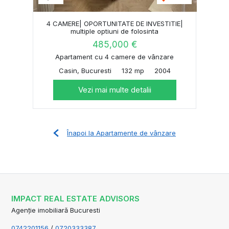
4 CAMERE| OPORTUNITATE DE INVESTITIE|
multiple optiuni de folosinta
485,000 €
Apartament cu 4 camere de vânzare
Casin, Bucuresti
132 mp
2004
Vezi mai multe detalii
Înapoi la Apartamente de vânzare
IMPACT REAL ESTATE ADVISORS
Agenție imobiliară Bucuresti
0742201156
/
0720333387