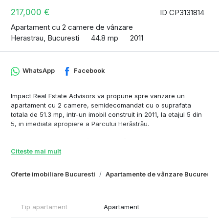
217,000 €
ID CP3131814
Apartament cu 2 camere de vânzare
Herastrau, Bucuresti
44.8 mp
2011
WhatsApp
Facebook
Impact Real Estate Advisors va propune spre vanzare un
apartament cu 2 camere, semidecomandat cu o suprafata
totala de 51.3 mp, intr-un imobil construit in 2011, la etajul 5 din
5, in imediata apropiere a Parcului Herăstrău.
Localizare premium, zonă exclusivistă, aproape de parc,
restaurante, cafenele și centre de afaceri, cu acces facil.
Citește mai mult
Locuinta se vinde asa cum se prezinta in fotografii.
Oferte imobiliare Bucuresti
Apartamente de vânzare Bucuresti
Apartamentul masoara o suprafață utilă de 44.80 mp, la care se
adauga suprafata logiei 6.5 mp. Compartimentarea este
decomandata, astfel: living, bucatarie openspace, dormitor,
baie. hol.
Tip apartament
Apartament