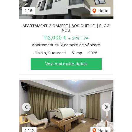
1
/
5
Harta
APARTAMENT 2 CAMERE | SOS CHITILEI | BLOC
NOU
112,000 €
+ 21% TVA
Apartament cu 2 camere de vânzare
Chitila, Bucuresti
51 mp
2025
Vezi mai multe detalii
Previous
Next
1
/
12
Harta