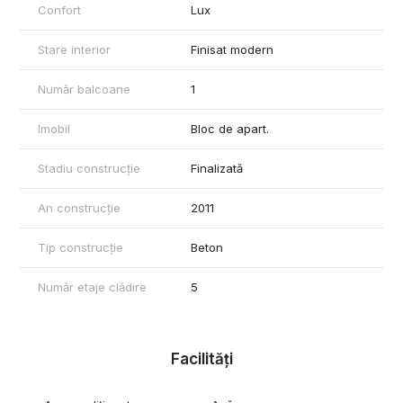
Va stau la dispozitie pentru vizionare sau pentru mai multe
Confort
Lux
detalii.
Stare interior
Finisat modern
Număr balcoane
1
Imobil
Bloc de apart.
Stadiu construcție
Finalizată
An construcție
2011
Tip construcție
Beton
Număr etaje clădire
5
Facilități