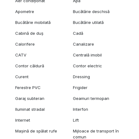
Aer condiționat
Apă
Apometre
Bucătărie deschisă
Bucătărie mobilată
Bucătărie utilată
Cabină de duș
Cadă
Calorifere
Canalizare
CATV
Centrală imobil
Contor căldură
Contor electric
Curent
Dressing
Ferestre PVC
Frigider
Garaj subteran
Geamuri termopan
Iluminat stradal
Interfon
Internet
Lift
Mașină de spălat rufe
Mijloace de transport în
comun