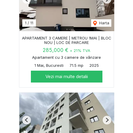
Previous
Next
1
/
11
Harta
APARTAMENT 3 CAMERE | METROU 1MAI | BLOC
NOU | LOC DE PARCARE
285,000 €
+ 21% TVA
Apartament cu 3 camere de vânzare
1 Mai, Bucuresti
71.5 mp
2025
Vezi mai multe detalii
Previous
Next