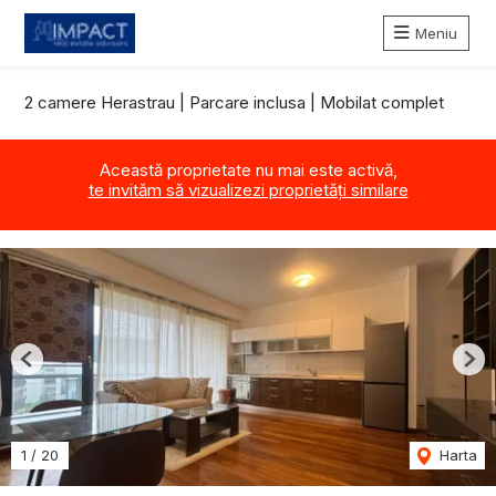
Meniu
2 camere Herastrau | Parcare inclusa | Mobilat complet
Această proprietate nu mai este activă,
te invităm să vizualizezi proprietăți similare
Previous
Nex
1
/
20
Harta