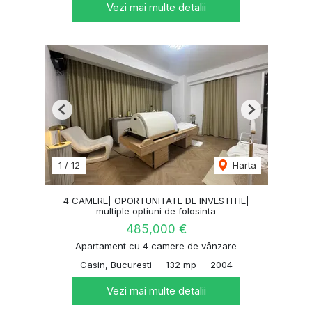
Vezi mai multe detalii
Previous
Next
1
/
12
Harta
4 CAMERE| OPORTUNITATE DE INVESTITIE|
multiple optiuni de folosinta
485,000 €
Apartament cu 4 camere de vânzare
Casin, Bucuresti
132 mp
2004
Vezi mai multe detalii