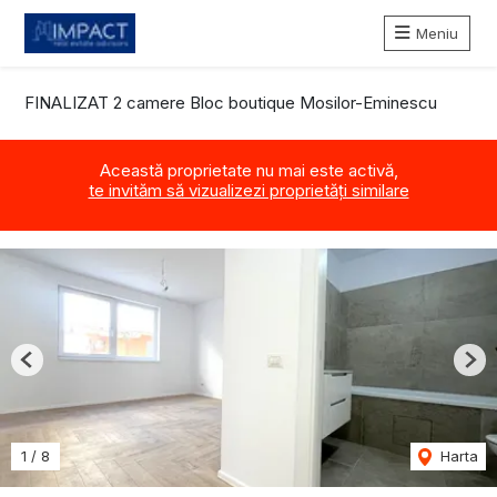
Meniu
FINALIZAT 2 camere Bloc boutique Mosilor-Eminescu
Această proprietate nu mai este activă,
te invităm să vizualizezi proprietăți similare
Previous
Nex
1
/
8
Harta