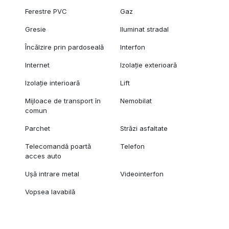
Ferestre PVC
Gaz
Gresie
Iluminat stradal
Încălzire prin pardoseală
Interfon
Internet
Izolație exterioară
Izolație interioară
Lift
Mijloace de transport în
Nemobilat
comun
Parchet
Străzi asfaltate
Telecomandă poartă
Telefon
acces auto
Ușă intrare metal
Videointerfon
Vopsea lavabilă