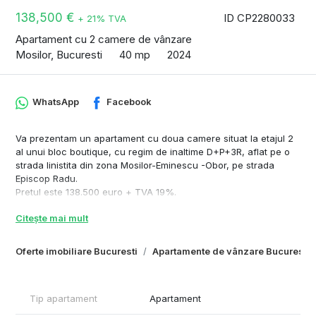
138,500 €
ID CP2280033
+ 21% TVA
Apartament cu 2 camere de vânzare
Mosilor, Bucuresti
40 mp
2024
WhatsApp
Facebook
Va prezentam un apartament cu doua camere situat la etajul 2
al unui bloc boutique, cu regim de inaltime D+P+3R, aflat pe o
strada linistita din zona Mosilor-Eminescu -Obor, pe strada
Episcop Radu.
Pretul este 138.500 euro + TVA 19%.
Nivelul de confort este sporit datorita materialelor utilizate si a
Citește mai mult
finisajelor premium:
- Usi interioare marca PINUM;
Oferte imobiliare Bucuresti
Apartamente de vânzare Bucuresti
- Gresie si faianta Marazzi, Mirage;
- Tamplarie Salamander (proprietati de izolare termica si fonica
superioare);
- Centrala termica in condensatie, incalzire prin pardoseala;
Tip apartament
Apartament
- Obiecte sanitare Geberit, Grohe;