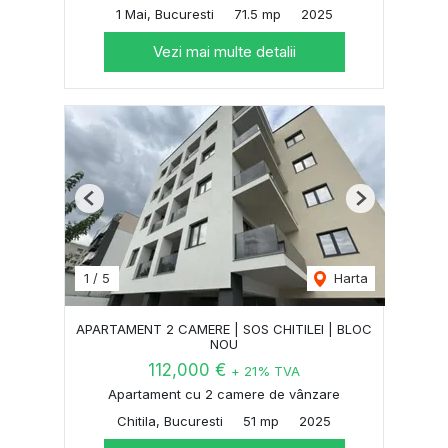
1 Mai, Bucuresti
71.5 mp
2025
Vezi mai multe detalii
Previous
Next
1
/
5
Harta
APARTAMENT 2 CAMERE | SOS CHITILEI | BLOC
NOU
112,000 €
+ 21% TVA
Apartament cu 2 camere de vânzare
Chitila, Bucuresti
51 mp
2025