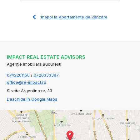
Înapoi la Apartamente de vânzare
IMPACT REAL ESTATE ADVISORS
Agenție imobiliară Bucuresti
0742201156
/
0720333387
office@re-impact.ro
Strada Argentina nr. 33
Deschide în Google Maps