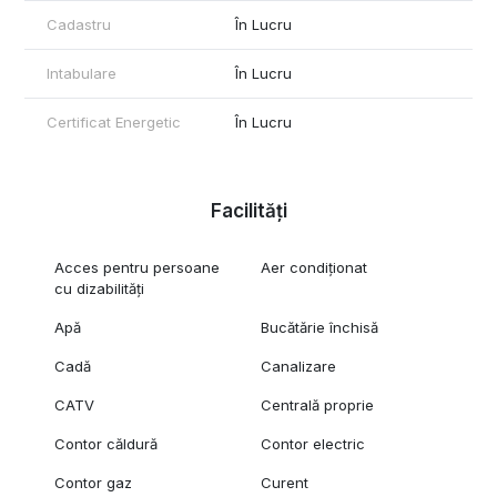
Cadastru
În Lucru
Intabulare
În Lucru
Certificat Energetic
În Lucru
Facilități
Acces pentru persoane
Aer condiționat
cu dizabilități
Apă
Bucătărie închisă
Cadă
Canalizare
CATV
Centrală proprie
Contor căldură
Contor electric
Contor gaz
Curent