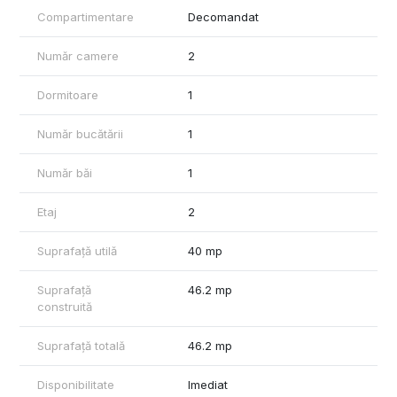
- Aparataj electric modular Bticino, Gewiss;
Compartimentare
Decomandat
-Ascensor noua generatie, foarte silentions, cu tehnologie Save
Energy;
Număr camere
2
- Usa metalica;
- Videointerfon Urmet Italia;
- Preechipare aparat aer conditionat;
Dormitoare
1
Blocul este construit pe cadre de beton armat (radierul si
demisolul turnate cu beton impermeabil si placa peste ultimul
Număr bucătării
1
nivel) si compartimentare de caramida tip Porotherm.
Număr băi
1
Locuri parcare acoperite in sistem Klaus 16.500 euro + tva sau
standard in exterior 17.500 euro + tva.
Etaj
2
Locatia este ideala fiind in proximitatea facilitatilor necesare
unui trai civilizat si usor accesibila.
Suprafață utilă
40 mp
Mijloace de transport in comun: metrou Obor la 10 min pietonal,
supermarketuri, restaurante, piata, diverse magazine, institutii
Suprafață
46.2 mp
bancare 5 - 10 min pietonal, scoala, gradinita).
construită
Va stau la dispozitie pentru detalii suplimentare si vizionari!
Suprafață totală
46.2 mp
Disponibilitate
Imediat