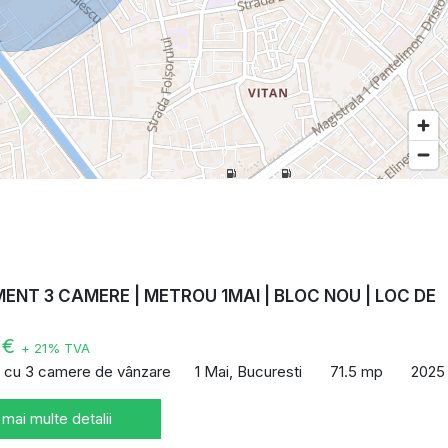
NT 3 CAMERE | METROU 1MAI | BLOC NOU | LOC DE
E
 €
+ 21% TVA
 cu 3 camere de vânzare
1 Mai, Bucuresti
71.5 mp
2025
 mai multe detalii