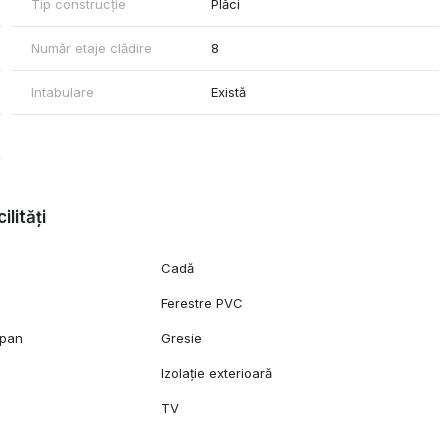
Tip construcție
Plăci
Număr etaje clădire
8
Intabulare
Există
ilități
Cadă
Ferestre PVC
opan
Gresie
Izolație exterioară
TV