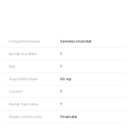
e conexiuni directe către centrul și alte zone cheie ale orașului.
Compartimentare
Semidecomandat
, parcuri, restaurante selecte și spații de birouri.
Număr bucătării
1
 toate nevoile cotidiene.
Etaj
1
i să mă contactați.
Suprafață totală
60 mp
Confort
1
Număr balcoane
1
Stadiu construcție
Finalizată