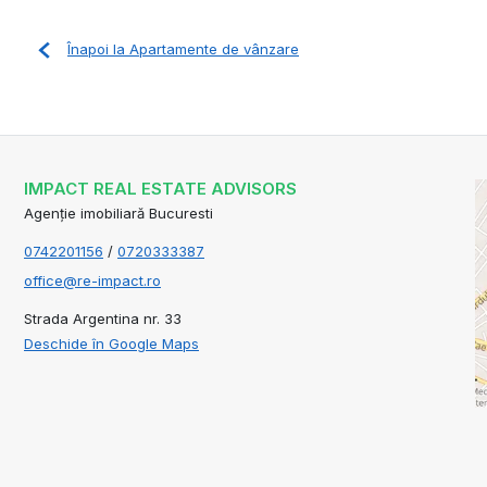
Înapoi la Apartamente de vânzare
IMPACT REAL ESTATE ADVISORS
Agenție imobiliară Bucuresti
0742201156
/
0720333387
office@re-impact.ro
Strada Argentina nr. 33
Deschide în Google Maps