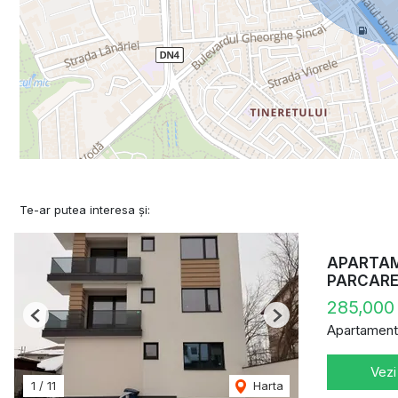
Te-ar putea interesa și:
APARTAME
PARCAR
285,000
Previous
Next
Apartament
Vezi
1
/
11
Harta