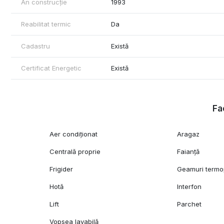
An construcție
1993
Reabilitat termic
Da
Cadastru
Există
Certificat Energetic
Există
Fac
Aer condiționat
Aragaz
Centrală proprie
Faianță
Frigider
Geamuri term
Hotă
Interfon
Lift
Parchet
Vopsea lavabilă