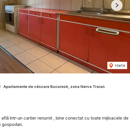
Next
Harta
Apartamente de vânzare Bucuresti, zona Nerva Traian
lă într-un cartier renumit , bine conectat cu toate mijloacele de
i gospodari.