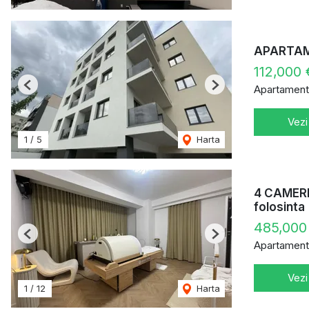
APARTAME
112,000
Apartament
Previous
Next
Vezi
1
/
5
Harta
4 CAMERE
folosinta
485,000
Previous
Next
Apartament
Vezi
1
/
12
Harta