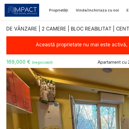
Proprietăți
Vinde/inchiriaza cu noi
E
DE VÂNZARE | 2 CAMERE | BLOC REABILITAT | CEN
Această proprietate nu mai este activă,
169,000 €
Apartament cu 
(negociabil)