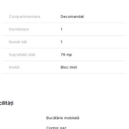
mijloace de transport in comun.
tialului ridicat de valorificare, proprietatea reprezinta o alegere
Compartimentare
Decomandat
ortunitate rara intr-o zona cu cerere constanta si oferta limitata.
Dormitoare
1
Număr băi
1
Suprafață utilă
76 mp
Imobil
Bloc mixt
ilități
Bucătărie mobilată
c
Contor gaz