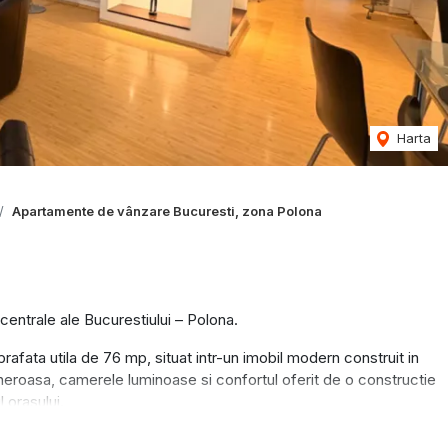
Harta
Apartamente de vânzare Bucuresti, zona Polona
centrale ale Bucurestiului – Polona.
ata utila de 76 mp, situat intr-un imobil modern construit in
eroasa, camerele luminoase si confortul oferit de o constructie
 orasului.
 apartament, fiind situat in zona Polona, aproape de restaurante,