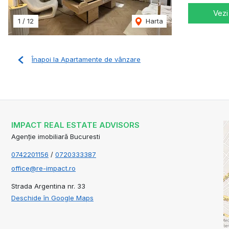
Vezi
1
/
12
Harta
Înapoi la Apartamente de vânzare
IMPACT REAL ESTATE ADVISORS
Agenție imobiliară Bucuresti
0742201156
/
0720333387
office@re-impact.ro
Strada Argentina nr. 33
Deschide în Google Maps