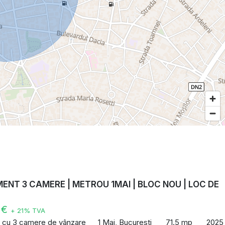
NT 3 CAMERE | METROU 1MAI | BLOC NOU | LOC DE
E
 €
+ 21% TVA
 cu 3 camere de vânzare
1 Mai, Bucuresti
71.5 mp
2025