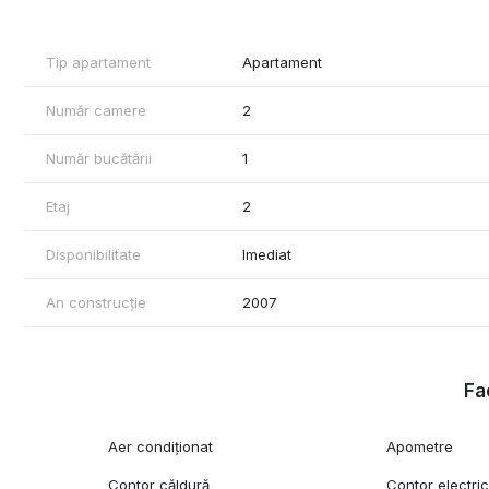
cafenele, parcuri, institutii de invatamant, centre medicale si 
Datorita suprafetei generoase, a amplasarii excelente si a poten
Tip apartament
Apartament
inspirata atat pentru locuire, cat si pentru investitie, fiind o op
Număr camere
2
Număr bucătării
1
Etaj
2
Disponibilitate
Imediat
An construcție
2007
Fac
Aer condiționat
Apometre
Contor căldură
Contor electri