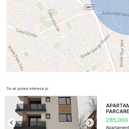
Te-ar putea interesa și:
APARTAME
PARCAR
285,000
Previous
Next
Apartament