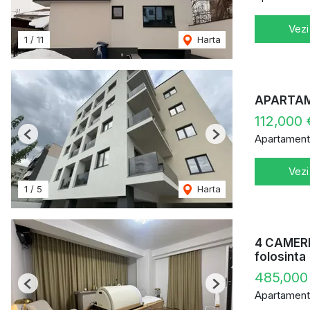
Vezi
1
/
11
Harta
APARTAME
112,000
Apartament
Previous
Next
Vezi
1
/
5
Harta
4 CAMERE
folosinta
485,000
Previous
Next
Apartament