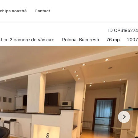
chipa noastră
Contact
ID CP3185274
t cu 2 camere de vânzare
Polona, Bucuresti
76 mp
2007
Next