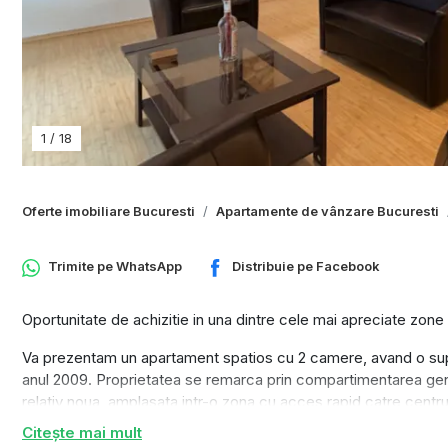
1
/
18
Oferte imobiliare Bucuresti
Apartamente de vânzare Bucuresti
Trimite pe
WhatsApp
Distribuie pe
Facebook
Oportunitate de achizitie in una dintre cele mai apreciate zone 
Va prezentam un apartament spatios cu 2 camere, avand o supraf
anul 2009. Proprietatea se remarca prin compartimentarea gen
relativ noua, amplasata intr-o zona cu acces rapid catre centrul
Citește mai mult
Locatia reprezinta unul dintre principalele avantaje ale acestui