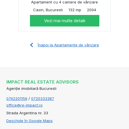
Apartament cu 4 camere de vânzare
Casin, Bucuresti
132 mp
2004
Vezi mai multe detalii
Înapoi la Apartamente de vânzare
IMPACT REAL ESTATE ADVISORS
Agenție imobiliară Bucuresti
0742201156
/
0720333387
office@re-impact.ro
Strada Argentina nr. 33
Deschide în Google Maps