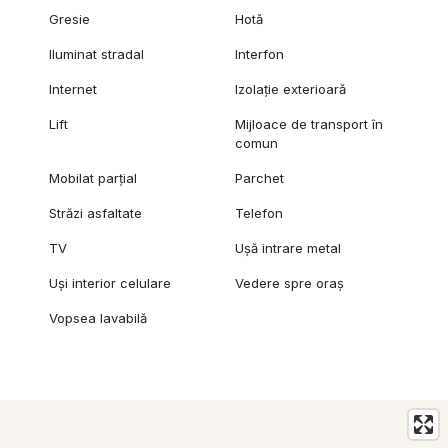
Gresie
Hotă
Iluminat stradal
Interfon
Internet
Izolație exterioară
Lift
Mijloace de transport în
comun
Mobilat parțial
Parchet
Străzi asfaltate
Telefon
TV
Ușă intrare metal
Uși interior celulare
Vedere spre oraș
Vopsea lavabilă