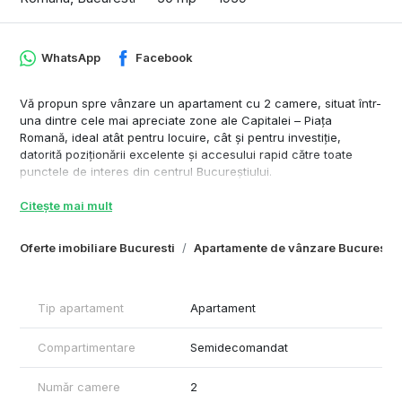
WhatsApp
Facebook
Vă propun spre vânzare un apartament cu 2 camere, situat într-
una dintre cele mai apreciate zone ale Capitalei – Piața
Romană, ideal atât pentru locuire, cât și pentru investiție,
datorită poziționării excelente și accesului rapid către toate
punctele de interes din centrul Bucureștiului.
Apartamentul este situat la etajul 7 din 9, într-un imobil construit
Citește mai mult
în 1959, și beneficiază de o suprafață utilă interioară de 50 mp,
completată de o logie de 6 mp, perfectă pentru momentele de
Oferte imobiliare Bucuresti
Apartamente de vânzare Bucuresti
relaxare. Deși se află în imediata apropiere a bulevardului,
proprietatea este ferită de zgomotul traficului, oferind liniște și
confort.
Tip apartament
Apartament
Caracteristici principale:
Compartimentare
Semidecomandat
Apartament cu 2 camere
Suprafață utilă interioară: 50 mp
Logie de 6 mp
Număr camere
2