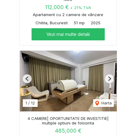
112,000 €
+ 21% TVA
Apartament cu 2 camere de vânzare
Chitila, Bucuresti
51 mp
2025
Vezi mai multe detalii
Previous
Next
1
/
12
Harta
4 CAMERE| OPORTUNITATE DE INVESTITIE|
multiple optiuni de folosinta
485,000 €