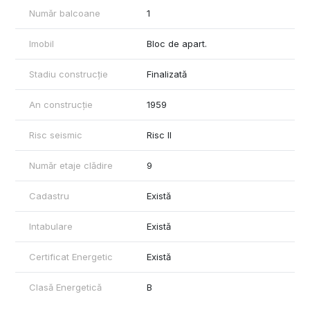
Pentru detalii suplimentare și programarea unei vizionări, vă
Număr balcoane
1
stau la dispoziție.
Imobil
Bloc de apart.
Stadiu construcție
Finalizată
An construcție
1959
Risc seismic
Risc II
Număr etaje clădire
9
Cadastru
Există
Intabulare
Există
Certificat Energetic
Există
Clasă Energetică
B