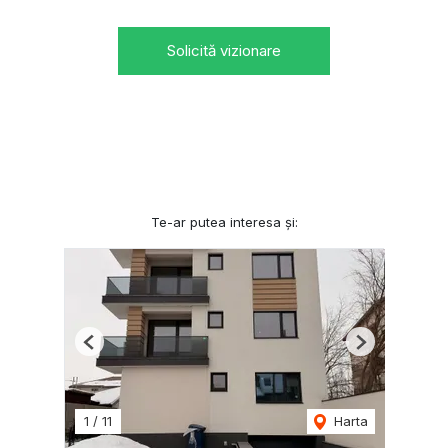
Solicită vizionare
Te-ar putea interesa și:
Previous
Next
1
/
11
Harta