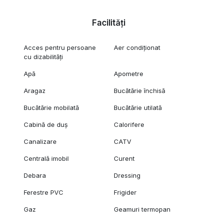
Facilități
Acces pentru persoane
Aer condiționat
cu dizabilități
Apă
Apometre
Aragaz
Bucătărie închisă
Bucătărie mobilată
Bucătărie utilată
Cabină de duș
Calorifere
Canalizare
CATV
Centrală imobil
Curent
Debara
Dressing
Ferestre PVC
Frigider
Gaz
Geamuri termopan