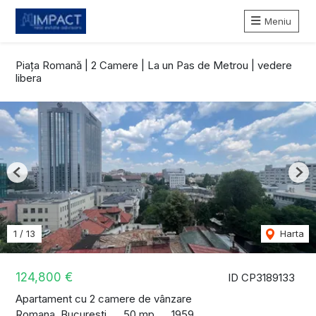
Meniu
Piața Romană | 2 Camere | La un Pas de Metrou | vedere
libera
Previous
Nex
1
/
13
Harta
124,800 €
ID CP3189133
Apartament cu 2 camere de vânzare
Romana, Bucuresti
50 mp
1959