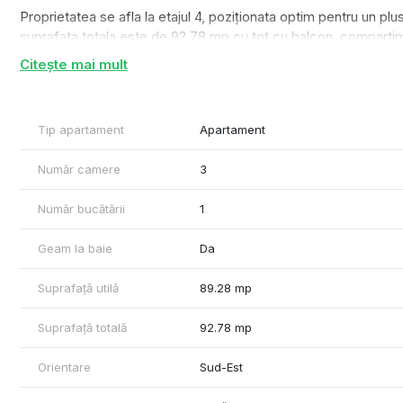
Proprietatea se afla la etajul 4, poziționata optim pentru un plus d
suprafata totala este de 92,78 mp cu tot cu balcon, comparti
dinning, bucatarie inchisa, 2 dormitoare, dressing, baie cu aeris
Citește mai mult
interioara a apartamentului a fost valorificata prin crearea unor
Finisajele au fost alese cu grija si constau in materiale de buna c
din punct de vedere al stilului modern, centrala proprie, de 
Tip apartament
Apartament
achizitionat separat la pretul de 25.000 euro.
Număr camere
3
Certificatul de performanta energetica va fi disponibil la momen
Număr bucătării
1
Pentru informatii mai multe informatii, va stau la dispozitie!
Geam la baie
Da
Suprafață utilă
89.28 mp
Suprafață totală
92.78 mp
Orientare
Sud-Est