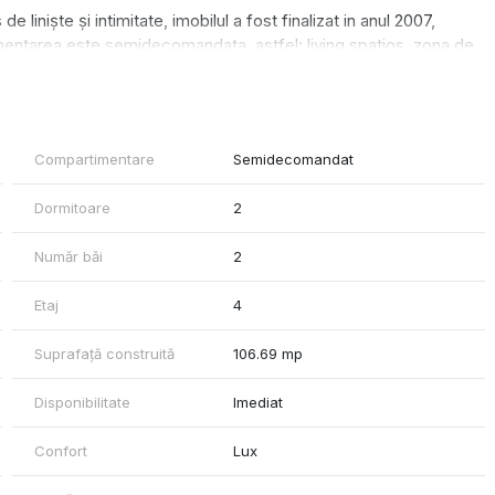
e liniște și intimitate, imobilul a fost finalizat in anul 2007,
mentarea este semidecomandata, astfel: living spatios, zona de
ire naturala ( geam ), toaleta de serviciu, intreaga suprafata
 spatii pentru depozitare spatioase si usor accesibile.
alitate, menite sa reziste in timp atat ca si caliati tehnice cat si
asemenea, apartamentul dispune de loc de parcare care poate fi
Compartimentare
Semidecomandat
Dormitoare
2
tul vanzarii.
Număr băi
2
Etaj
4
Suprafață construită
106.69 mp
Disponibilitate
Imediat
Confort
Lux