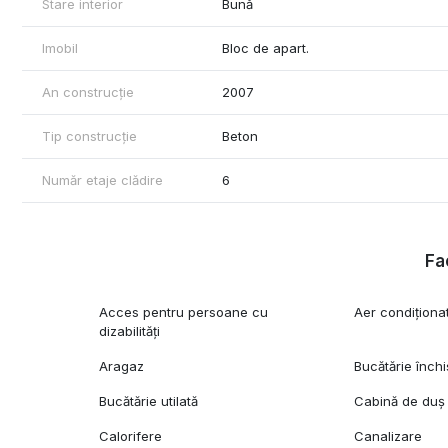
Stare interior
Bună
Imobil
Bloc de apart.
An construcție
2007
Tip construcție
Beton
Număr etaje clădire
6
Fac
Acces pentru persoane cu
Aer condiționa
dizabilități
Aragaz
Bucătărie închi
Bucătărie utilată
Cabină de duș
Calorifere
Canalizare