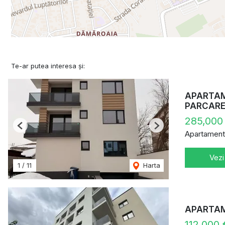
Te-ar putea interesa și:
APARTAME
PARCAR
285,000
Previous
Next
Apartament
Vezi
1
/
11
Harta
APARTAME
112,000