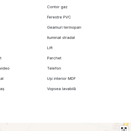
c
Contor gaz
Ferestre PVC
Geamuri termopan
Iluminat stradal
Lift
t
Parchet
video
Telefon
al
Uși interior MDF
raș
Vopsea lavabilă