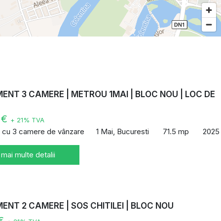
NT 3 CAMERE | METROU 1MAI | BLOC NOU | LOC DE
E
 €
+ 21% TVA
 cu 3 camere de vânzare
1 Mai, Bucuresti
71.5 mp
2025
 mai multe detalii
NT 2 CAMERE | SOS CHITILEI | BLOC NOU
 €