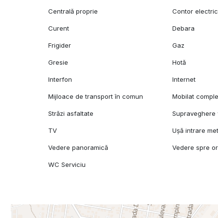
Centrală proprie
Contor electri
Curent
Debara
Frigider
Gaz
Gresie
Hotă
Interfon
Internet
Mijloace de transport în comun
Mobilat comple
Străzi asfaltate
Supraveghere 
TV
Ușă intrare met
Vedere panoramică
Vedere spre o
WC Serviciu