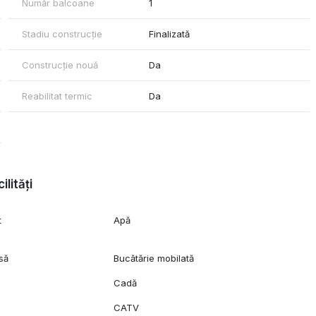
Număr balcoane
1
Stadiu construcție
Finalizată
Construcție nouă
Da
Reabilitat termic
Da
ilități
t
Apă
să
Bucătărie mobilată
Cadă
CATV