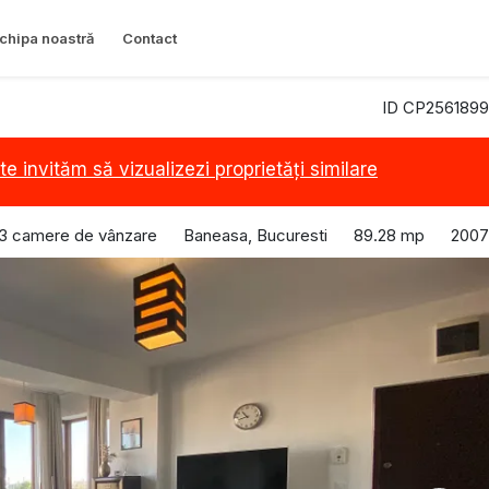
chipa noastră
Contact
ID CP2561899
te invităm să vizualizezi proprietăți similare
3 camere de vânzare
Baneasa, Bucuresti
89.28 mp
2007