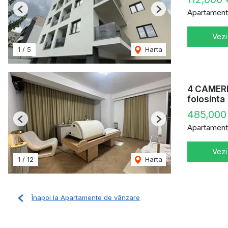
Apartament
Previous
Next
Vezi
1
/
5
Harta
4 CAMERE
folosinta
485,000
Previous
Next
Apartament
Vezi
1
/
12
Harta
Înapoi la Apartamente de vânzare