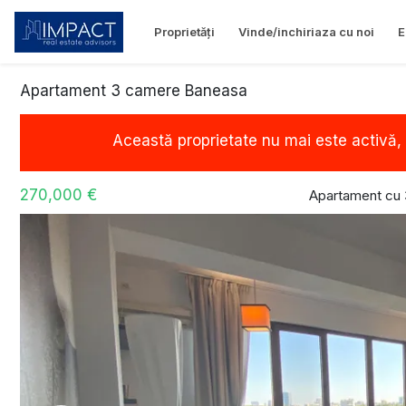
Proprietăți
Vinde/inchiriaza cu noi
E
Apartament 3 camere Baneasa
Această proprietate nu mai este activă,
270,000 €
Apartament cu 