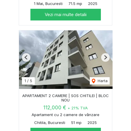
1 Mai, Bucuresti
71.5 mp
2025
Vezi mai multe detalii
Previous
Next
1
/
5
Harta
APARTAMENT 2 CAMERE | SOS CHITILEI | BLOC
NOU
112,000 €
+ 21% TVA
Apartament cu 2 camere de vânzare
Chitila, Bucuresti
51 mp
2025