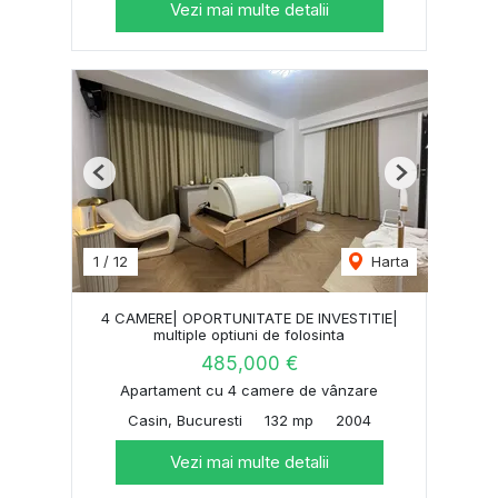
Vezi mai multe detalii
Previous
Next
1
/
12
Harta
4 CAMERE| OPORTUNITATE DE INVESTITIE|
multiple optiuni de folosinta
485,000 €
Apartament cu 4 camere de vânzare
Casin, Bucuresti
132 mp
2004
Vezi mai multe detalii