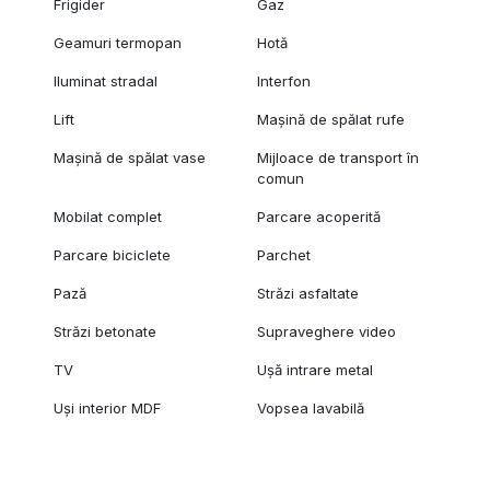
Frigider
Gaz
Geamuri termopan
Hotă
Iluminat stradal
Interfon
Lift
Mașină de spălat rufe
Mașină de spălat vase
Mijloace de transport în
comun
Mobilat complet
Parcare acoperită
Parcare biciclete
Parchet
Pază
Străzi asfaltate
Străzi betonate
Supraveghere video
TV
Ușă intrare metal
Uși interior MDF
Vopsea lavabilă