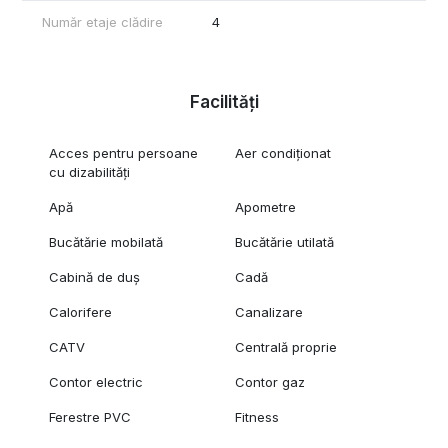
Număr etaje clădire
4
Facilități
Acces pentru persoane
Aer condiționat
cu dizabilități
Apă
Apometre
Bucătărie mobilată
Bucătărie utilată
Cabină de duș
Cadă
Calorifere
Canalizare
CATV
Centrală proprie
Contor electric
Contor gaz
Ferestre PVC
Fitness