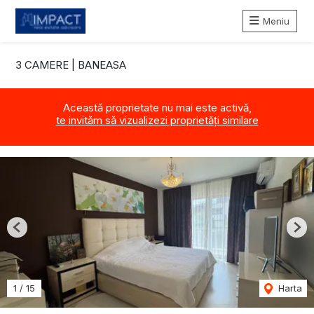
Meniu
3 CAMERE | BANEASA
Această proprietate nu mai este activă,
te invităm să vizualizezi proprietăți similare
Previous
Nex
1
/
15
Harta