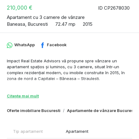
210,000 €
ID CP2678030
Apartament cu 3 camere de vânzare
Baneasa, Bucuresti
72.47 mp
2015
WhatsApp
Facebook
Impact Real Estate Advisors vă propune spre vânzare un
apartament spațios și luminos, cu 3 camere, situat într-un
complex rezidențial modern, cu imobile construite în 2015, în
zona de nord a Capitalei – Băneasa – Straulesti.
Proprietatea este amplasată la etajul 1, oferind o vedere libera,
într-un cartier aerisit și liniștit. Complexul rezidențial se remarcă
Citește mai mult
prin spațiu de joacă pentru copii , piscina si sala de fitness–
ideal pentru familii sau pentru cei care își doresc liniște și
Oferte imobiliare Bucuresti
Apartamente de vânzare Bucuresti
confort urban.
Apartamentul se vinde nemobilat la prețul afișat. Pentru varianta
mobilată se poate discuta separat. Se poate achizitiona si un
Tip apartament
Apartament
loc de parcare subteran: 15000 Euro + TVA.