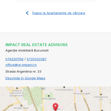
Înapoi la Apartamente de vânzare
IMPACT REAL ESTATE ADVISORS
Agenție imobiliară Bucuresti
0742201156
/
0720333387
office@re-impact.ro
Strada Argentina nr. 33
Deschide în Google Maps