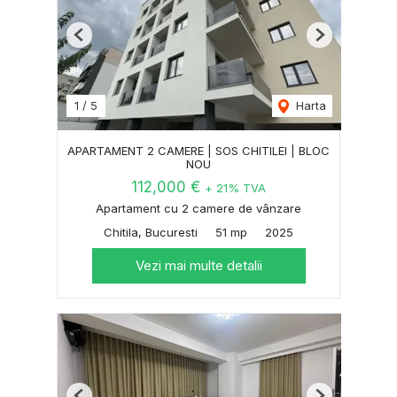
Previous
Next
1
/
5
Harta
APARTAMENT 2 CAMERE | SOS CHITILEI | BLOC
NOU
112,000 €
+ 21% TVA
Apartament cu 2 camere de vânzare
Chitila, Bucuresti
51 mp
2025
Vezi mai multe detalii