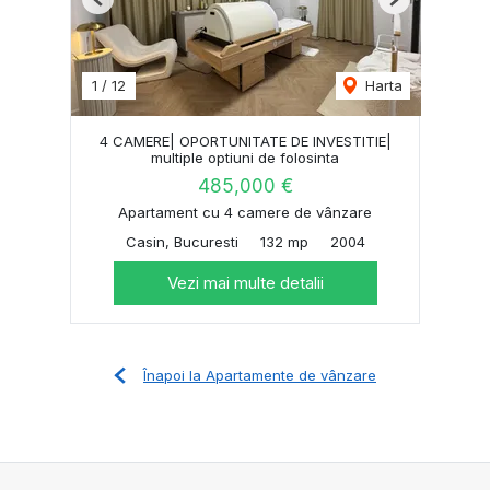
Previous
Next
1
/
12
Harta
4 CAMERE| OPORTUNITATE DE INVESTITIE|
multiple optiuni de folosinta
485,000 €
Apartament cu 4 camere de vânzare
Casin, Bucuresti
132 mp
2004
Vezi mai multe detalii
Înapoi la Apartamente de vânzare