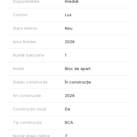
cum îți dorești, într-o zonă în plină dezvoltare, dar care
Disponibilitate
Imediat
păstrează încă liniștea atât de apreciată.
Confort
Lux
Stare interior
Nou
Anul finisării
2026
Număr balcoane
1
Imobil
Bloc de apart.
Stadiu construcție
În construcție
An construcție
2026
Construcție nouă
Da
Tip construcție
BCA
Număr etaje clădire
2