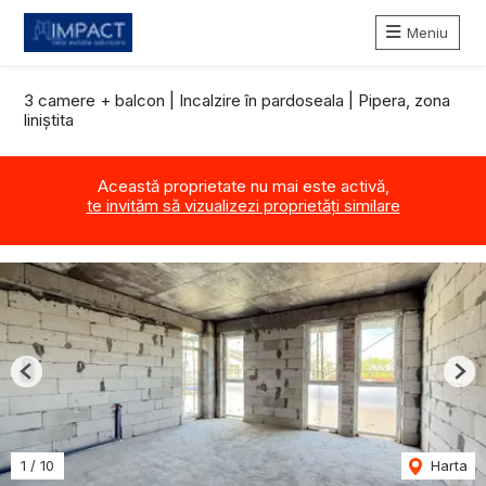
Meniu
3 camere + balcon | Incalzire în pardoseala | Pipera, zona
liniștita
Această proprietate nu mai este activă,
te invităm să vizualizezi proprietăți similare
Previous
Nex
1
/
10
Harta