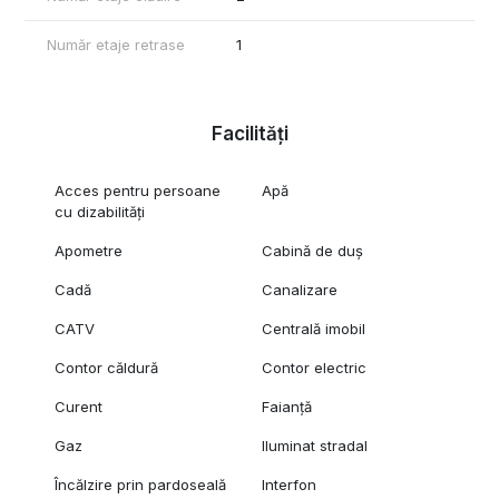
Număr etaje retrase
1
Facilități
Acces pentru persoane
Apă
cu dizabilități
Apometre
Cabină de duș
Cadă
Canalizare
CATV
Centrală imobil
Contor căldură
Contor electric
Curent
Faianță
Gaz
Iluminat stradal
Încălzire prin pardoseală
Interfon