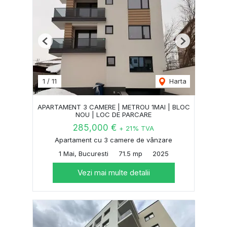
Previous
Next
1
/
11
Harta
APARTAMENT 3 CAMERE | METROU 1MAI | BLOC
NOU | LOC DE PARCARE
285,000 €
+ 21% TVA
Apartament cu 3 camere de vânzare
1 Mai, Bucuresti
71.5 mp
2025
Vezi mai multe detalii