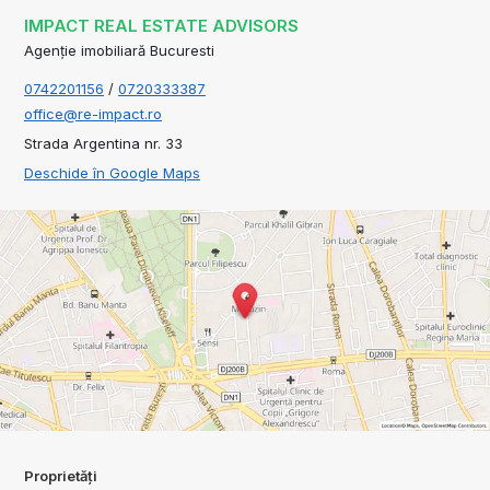
IMPACT REAL ESTATE ADVISORS
Agenție imobiliară Bucuresti
0742201156
/
0720333387
office@re-impact.ro
Strada Argentina nr. 33
Deschide în Google Maps
Proprietăți