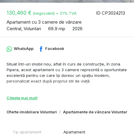
130,460 €
ID CP3024213
(negociabil) + 21% TVA
Apartament cu 3 camere de vânzare
Central, Voluntari
69.9 mp
2026
WhatsApp
Facebook
Situat într-un imobil nou, aflat în curs de construcție, în zona
Pipera, acest apartament cu 3 camere reprezintă o oportunitate
excelentă pentru cei care își doresc un spațiu modern,
personalizat exact după propriul stil de viață.
Unul dintre cele mai mari avantaje ale acestei proprietăți este
libertatea de alegere a finisajelor. Viitorul proprietar își poate
Citește mai mult
configura apartamentul după bunul plac — de la parchet,
gresie și faianță, până la obiecte sanitare și detalii de design —
Oferte imobiliare Voluntari
Apartamente de vânzare Voluntari
transformând locuința într-un spațiu cu adevărat personal și
unic.
Apartamentul va beneficia de încălzire în pardoseală, un plus
Tip apartament
Apartament