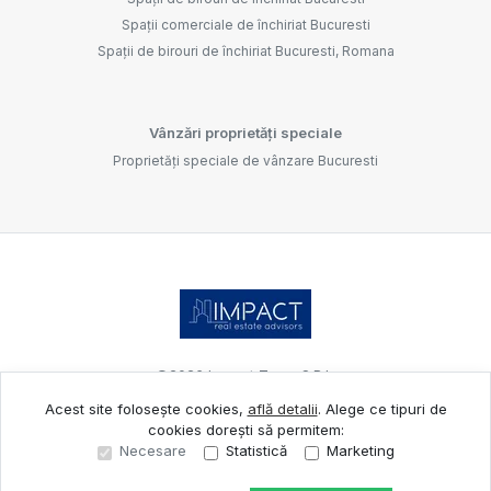
Spații comerciale de închiriat Bucuresti
Spații de birouri de închiriat Bucuresti, Romana
Vânzări proprietăți speciale
Proprietăți speciale de vânzare Bucuresti
©
2026
Impact Team S.R.L.
Acest site folosește cookies,
află detalii
.
Alege ce tipuri de
cookies dorești să permitem:
Site creat în
Necesare
Statistică
Marketing