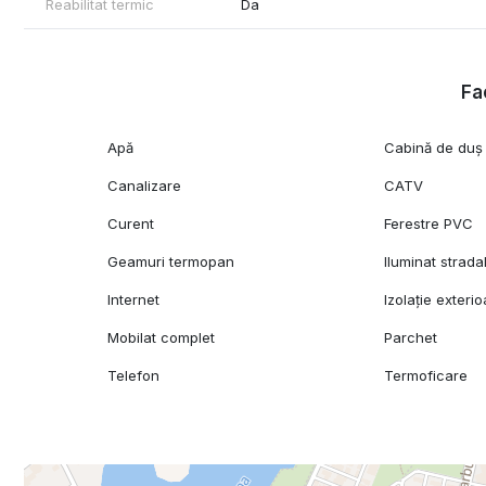
Reabilitat termic
Da
Fac
Apă
Cabină de duș
Canalizare
CATV
Curent
Ferestre PVC
Geamuri termopan
Iluminat strada
Internet
Izolație exterio
Mobilat complet
Parchet
Telefon
Termoficare