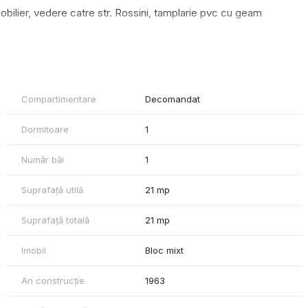
 mobilier, vedere catre str. Rossini, tamplarie pvc cu geam
unctele de interes. Cartierul este unul verde, cu vegetatie matura,
sponibile.
Compartimentare
Decomandat
Dormitoare
1
 mers pe jos;
s;
Număr băi
1
s;
Suprafață utilă
21 mp
jos;
Suprafață totală
21 mp
Imobil
Bloc mixt
la vizionare!
An construcție
1963