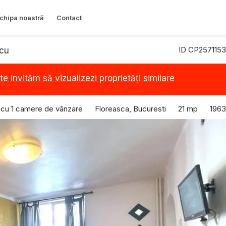
chipa noastră
Contact
ID CP2571153
scu
te invităm să vizualizezi proprietăți similare
cu 1 camere de vânzare
Floreasca, Bucuresti
21 mp
1963