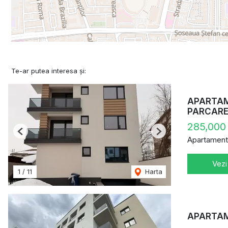
Te-ar putea interesa și:
APARTAME
PARCAR
285,000
Previous
Next
Apartament
Vezi
1
/
11
Harta
APARTAME