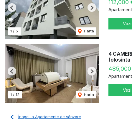
112,000
Apartament
Previous
Next
Vezi
1
/
5
Harta
4 CAMERE
folosinta
485,000
Previous
Next
Apartament
Vezi
1
/
12
Harta
Înapoi la Apartamente de vânzare