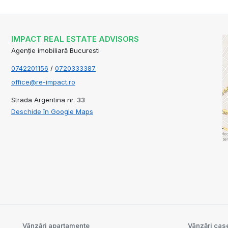
IMPACT REAL ESTATE ADVISORS
Agenție imobiliară Bucuresti
0742201156
/
0720333387
office@re-impact.ro
Strada Argentina nr. 33
Deschide în Google Maps
Vânzări apartamente
Vânzări case