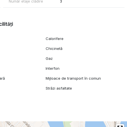
Număr etaje clădire
3
ilități
Calorifere
Chicinetă
Gaz
l
Interfon
ară
Mijloace de transport în comun
Străzi asfaltate