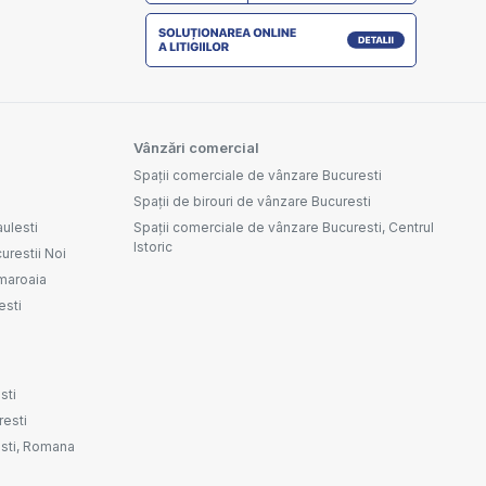
Vânzări comercial
Spații comerciale de vânzare Bucuresti
Spații de birouri de vânzare Bucuresti
aulesti
Spații comerciale de vânzare Bucuresti, Centrul
Istoric
urestii Noi
amaroaia
esti
sti
resti
resti, Romana