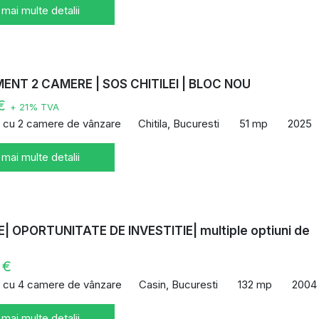
 mai multe detalii
NT 2 CAMERE | SOS CHITILEI | BLOC NOU
 €
+ 21% TVA
 cu 2 camere de vânzare
Chitila, Bucuresti
51 mp
2025
 mai multe detalii
| OPORTUNITATE DE INVESTITIE| multiple optiuni de
 €
 cu 4 camere de vânzare
Casin, Bucuresti
132 mp
2004
 mai multe detalii