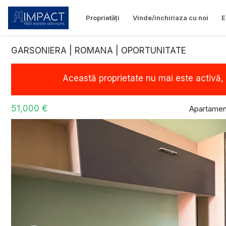
Proprietăți
Vinde/inchiriaza cu noi
E
GARSONIERA | ROMANA | OPORTUNITATE
Această proprietate nu mai este activă,
51,000 €
Apartamen