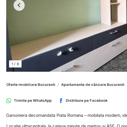
Previous
1
/
8
Oferte imobiliare Bucuresti
Apartamente de vânzare Bucuresti
Trimite pe
WhatsApp
Distribuie pe
Facebook
Garsoniera decomandata Piata Romana – mobilata modern, ideala
Locatie ultracentrala, la cateva minute de metrou si ASE. O opo