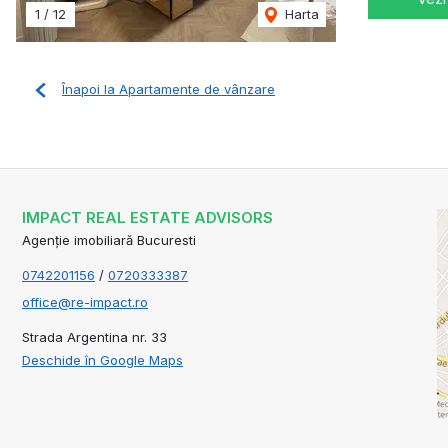
1
/
12
Harta
Înapoi la Apartamente de vânzare
IMPACT REAL ESTATE ADVISORS
Agenție imobiliară Bucuresti
0742201156
/
0720333387
office@re-impact.ro
Strada Argentina nr. 33
Deschide în Google Maps