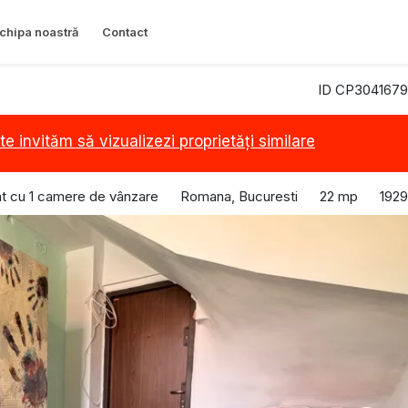
chipa noastră
Contact
ID CP3041679
te invităm să vizualizezi proprietăți similare
t cu 1 camere de vânzare
Romana, Bucuresti
22 mp
1929