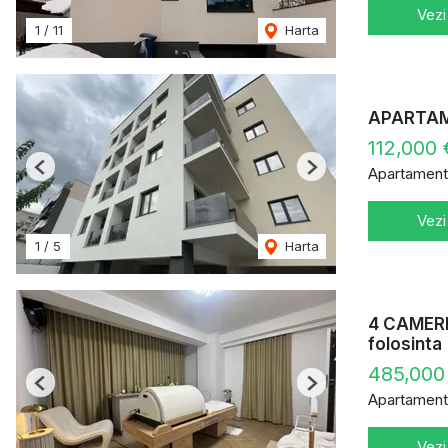
Vezi
1
/
11
Harta
APARTAME
112,000
Apartament
Previous
Next
Vezi
1
/
5
Harta
4 CAMERE
folosinta
485,000
Previous
Next
Apartament
Vezi