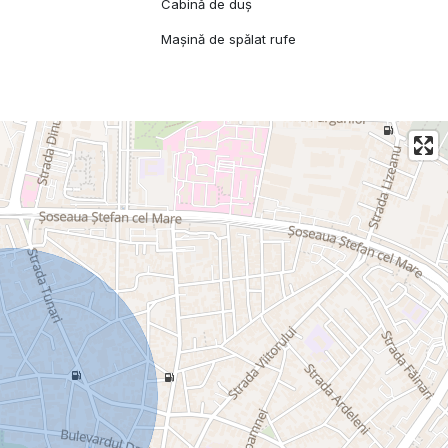
Cabină de duș
c
Mașină de spălat rufe