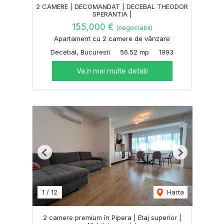
2 CAMERE | DECOMANDAT | DECEBAL THEODOR
SPERANTIA |
155,000 €
(negociabil)
Apartament cu 2 camere de vânzare
Decebal, Bucuresti
56.52 mp
1993
Vezi mai multe detalii
Previous
Next
1
/
12
Harta
2 camere premium în Pipera | Etaj superior |