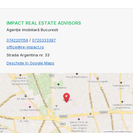
IMPACT REAL ESTATE ADVISORS
Agenție imobiliară Bucuresti
0742201156
/
0720333387
office@re-impact.ro
Strada Argentina nr. 33
Deschide în Google Maps