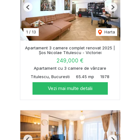
Previous
Next
1
/
13
Harta
Apartament 3 camere complet renovat 2025 |
Șos Nicolae Titulescu - Victoriei
249,000 €
Apartament cu 3 camere de vânzare
Titulescu, Bucuresti
65.45 mp
1978
Vezi mai multe detalii