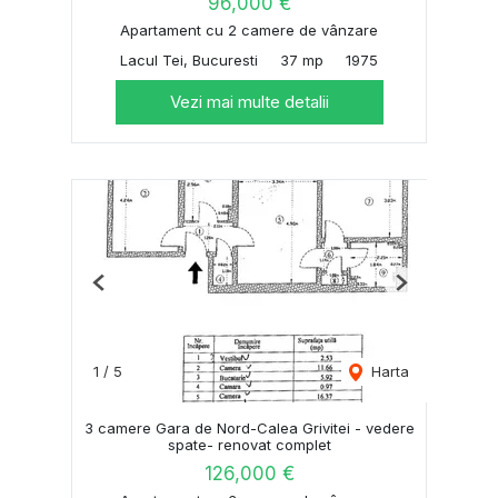
96,000 €
Apartament cu 2 camere de vânzare
Lacul Tei, Bucuresti
37 mp
1975
Vezi mai multe detalii
Previous
Next
1
/
5
Harta
3 camere Gara de Nord-Calea Grivitei - vedere
spate- renovat complet
126,000 €