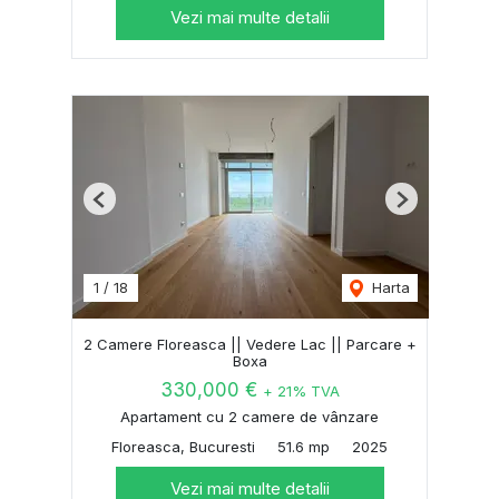
Vezi mai multe detalii
Previous
Next
1
/
18
Harta
2 Camere Floreasca || Vedere Lac || Parcare +
Boxa
330,000 €
+ 21% TVA
Apartament cu 2 camere de vânzare
Floreasca, Bucuresti
51.6 mp
2025
Vezi mai multe detalii