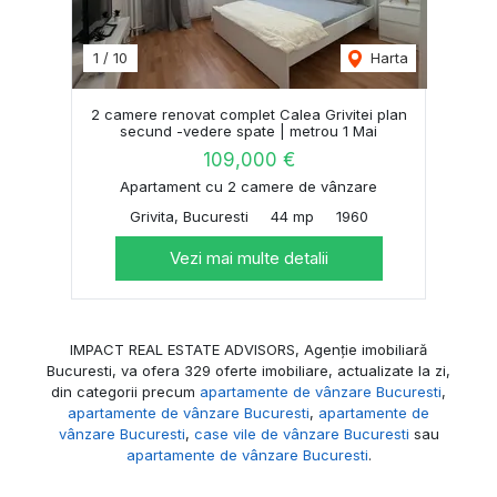
1
/
10
Harta
2 camere renovat complet Calea Grivitei plan
secund -vedere spate | metrou 1 Mai
109,000 €
Apartament cu 2 camere de vânzare
Grivita, Bucuresti
44 mp
1960
Vezi mai multe detalii
IMPACT REAL ESTATE ADVISORS, Agenție imobiliară
Bucuresti, va ofera 329 oferte imobiliare, actualizate la zi,
din categorii precum
apartamente de vânzare Bucuresti
,
apartamente de vânzare Bucuresti
,
apartamente de
vânzare Bucuresti
,
case vile de vânzare Bucuresti
sau
apartamente de vânzare Bucuresti
.