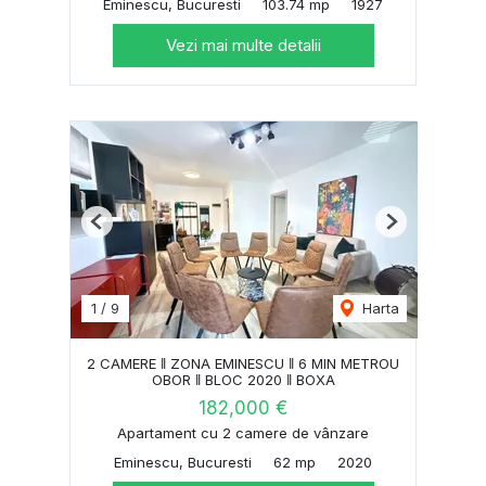
Eminescu, Bucuresti
103.74 mp
1927
Vezi mai multe detalii
Previous
Next
1
/
9
Harta
2 CAMERE ‖ ZONA EMINESCU ‖ 6 MIN METROU
OBOR ‖ BLOC 2020 ‖ BOXA
182,000 €
Apartament cu 2 camere de vânzare
Eminescu, Bucuresti
62 mp
2020