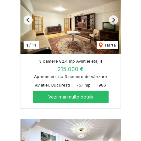
Previous
Next
1
/
14
Harta
3 camere 82.4 mp Aviatiei etaj 4
215,000 €
Apartament cu 3 camere de vânzare
Aviatiei, Bucuresti
75.1 mp
1986
Vezi mai multe detalii