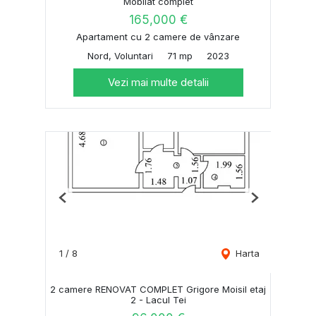
Mobilat complet
165,000 €
Apartament cu 2 camere de vânzare
Nord, Voluntari
71 mp
2023
Vezi mai multe detalii
Previous
Next
1
/
8
Harta
2 camere RENOVAT COMPLET Grigore Moisil etaj
2 - Lacul Tei