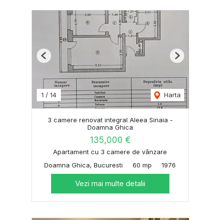
Previous
Next
1
/
14
Harta
3 camere renovat integral Aleea Sinaia -
Doamna Ghica
135,000 €
Apartament cu 3 camere de vânzare
Doamna Ghica, Bucuresti
60 mp
1976
Vezi mai multe detalii