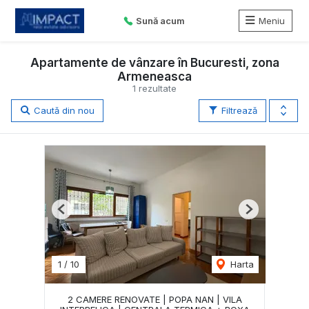
Sună acum
Meniu
Apartamente de vânzare în Bucuresti, zona
Armeneasca
1 rezultate
Caută din nou
Filtrează
Previous
Next
1
/
10
Harta
2 CAMERE RENOVATE | POPA NAN | VILA