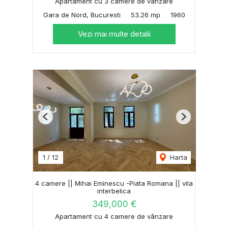
Apartament cu 3 camere de vânzare
Gara de Nord, Bucuresti
53.26 mp
1960
Vezi mai multe detalii
Previous
Next
1
/
12
Harta
4 camere || Mihai Eminescu -Piata Romana || vila
interbelica
349,000 €
Apartament cu 4 camere de vânzare