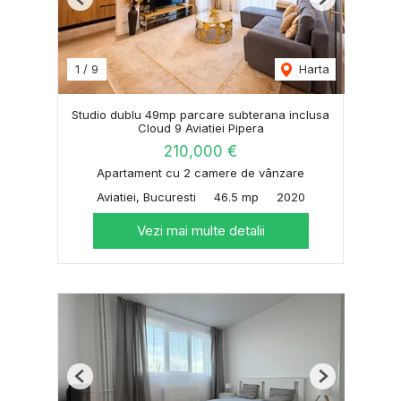
Previous
Next
1
/
9
Harta
Studio dublu 49mp parcare subterana inclusa
Cloud 9 Aviatiei Pipera
210,000 €
Apartament cu 2 camere de vânzare
Aviatiei, Bucuresti
46.5 mp
2020
Vezi mai multe detalii
Previous
Next