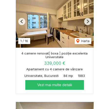
Previous
Next
1
/
16
Harta
4 camere renovat| boxa | poziție excelenta
Universitate
339,000 €
Apartament cu 4 camere de vânzare
Universitate, Bucuresti
84 mp
1983
Vezi mai multe detalii