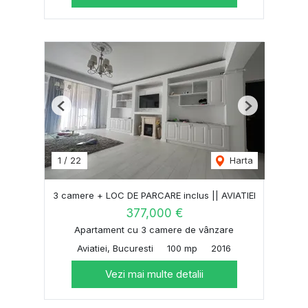
Previous
Next
1
/
22
Harta
3 camere + LOC DE PARCARE inclus || AVIATIEI
377,000 €
Apartament cu 3 camere de vânzare
Aviatiei, Bucuresti
100 mp
2016
Vezi mai multe detalii