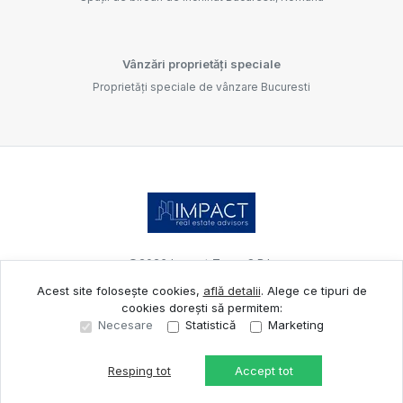
Vânzări proprietăți speciale
Proprietăți speciale de vânzare Bucuresti
©
2026
Impact Team S.R.L.
Acest site folosește cookies,
află detalii
.
Alege ce tipuri de
cookies dorești să permitem:
Site creat în
Necesare
Statistică
Marketing
Resping tot
Accept tot
Sună acum
Solicită vizionare