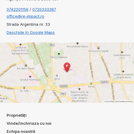
0742201156
/
0720333387
office@re-impact.ro
Strada Argentina nr. 33
Deschide în Google Maps
Proprietăți
Vinde/inchiriaza cu noi
Echipa noastră