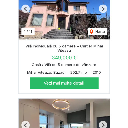
Previous
Next
1
/
11
Harta
Vilă Individuală cu 5 camere – Cartier Mihai
Viteazu
349,000 €
Casă / Vilă cu 5 camere de vânzare
Mihai Viteazu, Buzau
202.7 mp
2010
Vezi mai multe detalii
Previous
Next