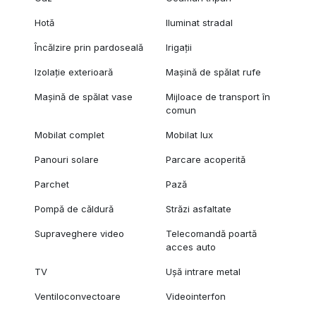
Hotă
Iluminat stradal
Încălzire prin pardoseală
Irigații
Izolație exterioară
Mașină de spălat rufe
Mașină de spălat vase
Mijloace de transport în
comun
Mobilat complet
Mobilat lux
Panouri solare
Parcare acoperită
Parchet
Pază
Pompă de căldură
Străzi asfaltate
Supraveghere video
Telecomandă poartă
acces auto
TV
Ușă intrare metal
Ventiloconvectoare
Videointerfon