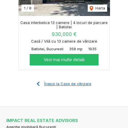
1
/
8
Harta
Casa interbelica 13 camere | 4 locuri de parcare
| Batistei
930,000 €
Casă / Vilă cu 13 camere de vânzare
Batistei, Bucuresti
358 mp
1935
Vezi mai multe detalii
Înapoi la Case de vânzare
IMPACT REAL ESTATE ADVISORS
Agenție imobiliară Bucuresti