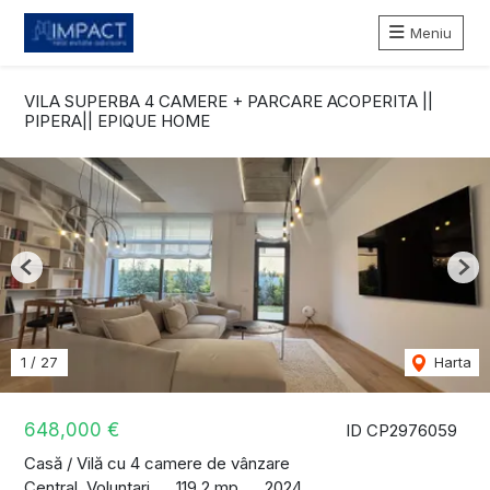
Meniu
VILA SUPERBA 4 CAMERE + PARCARE ACOPERITA ||
PIPERA|| EPIQUE HOME
Previous
Nex
1
/
27
Harta
648,000 €
ID CP2976059
Casă / Vilă cu 4 camere de vânzare
Central, Voluntari
119.2 mp
2024