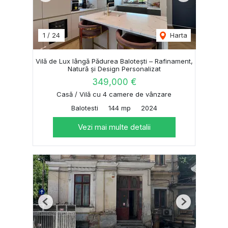
1
/
24
Harta
Vilă de Lux lângă Pădurea Balotești – Rafinament,
Natură și Design Personalizat
349,000 €
Casă / Vilă cu 4 camere de vânzare
Balotesti
144 mp
2024
Vezi mai multe detalii
Previous
Next