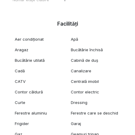
Certificatul energetic va fi disponibil la momentul vânzării.
Pentru mai multe detalii sau pentru programarea unei vizionări,
Facilități
vă invităm să ne contactați!
Aer condiționat
Apă
Aragaz
Bucătărie închisă
Bucătărie utilată
Cabină de duș
Cadă
Canalizare
CATV
Centrală imobil
Contor căldură
Contor electric
Curte
Dressing
Ferestre aluminiu
Ferestre care se deschid
Frigider
Garaj
Gaz
Geamuri tripan