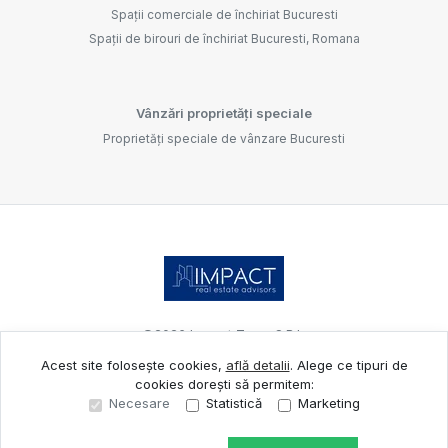
Spații comerciale de închiriat Bucuresti
Spații de birouri de închiriat Bucuresti, Romana
Vânzări proprietăți speciale
Proprietăți speciale de vânzare Bucuresti
©
2026
Impact Team S.R.L.
Acest site folosește cookies,
află detalii
.
Alege ce tipuri de
cookies dorești să permitem:
Site creat în
Necesare
Statistică
Marketing