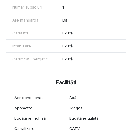
Număr subsoluri
1
Are mansardă
Da
Cadastru
Există
Intabulare
Există
Certificat Energetic
Există
Facilități
Aer condiționat
Apă
Apometre
Aragaz
Bucătărie închisă
Bucătărie utilată
Canalizare
CATV