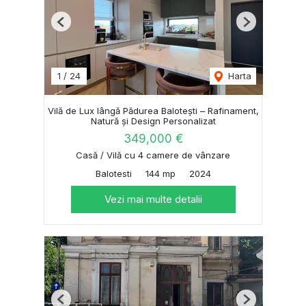
Previous
Next
1
/
24
Harta
Vilă de Lux lângă Pădurea Balotești – Rafinament,
Natură și Design Personalizat
349,000 €
Casă / Vilă cu 4 camere de vânzare
Balotesti
144 mp
2024
Vezi mai multe detalii
Previous
Next