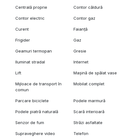
Centrală proprie
Contor căldură
Contor electric
Contor gaz
Curent
Faianță
Frigider
Gaz
Geamuri termopan
Gresie
Iluminat stradal
Internet
Lift
Mașină de spălat vase
Mijloace de transport în
Mobilat complet
comun
Parcare biciclete
Podele marmură
Podele piatră naturală
Scară interioară
Senzor de fum
Străzi asfaltate
Supraveghere video
Telefon