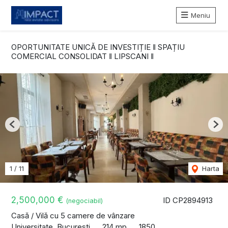
Meniu
OPORTUNITATE UNICĂ DE INVESTIȚIE ‖ SPAȚIU
COMERCIAL CONSOLIDAT ‖ LIPSCANI ‖
Previous
Nex
1
/
11
Harta
2,500,000 €
ID CP2894913
(negociabil)
Casă / Vilă cu 5 camere de vânzare
Universitate, Bucuresti
214 mp
1850