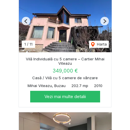
Previous
Next
1
/
11
Harta
Vilă Individuală cu 5 camere – Cartier Mihai
Viteazu
349,000 €
Casă / Vilă cu 5 camere de vânzare
Mihai Viteazu, Buzau
202.7 mp
2010
Vezi mai multe detalii