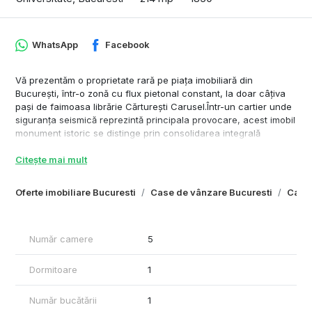
WhatsApp
Facebook
Vă prezentăm o proprietate rară pe piața imobiliară din
București, într-o zonă cu flux pietonal constant, la doar câțiva
pași de faimoasa librărie Cărturești Carusel.Într-un cartier unde
siguranța seismică reprezintă principala provocare, acest imobil
monument istoric se distinge prin consolidarea integrală
realizată în 2018. Este o investiție „la cheie”, protejată de riscuri
Citește mai mult
și pregătită pentru exploatare imediată sau pe termen lung.
✨ Avantaje Competitive & Dotări Premium
Oferte imobiliare Bucuresti
Case de vânzare Bucuresti
Case 
Proprietatea este desfășurată pe 3 niveluri (Subsol + Parter +
Etaj 1), oferind o compartimentare versatilă și finisaje de înaltă
calitate:
Număr camere
5
- Suprafețe: 320 mp construiți / 214 mp utili.
- Logistică Modernă: Lift tip monte-charge
Dormitoare
1
- Confort Termic: Încălzire în pardoseală, tâmplărie termopan
din lemn masiv și 5 unități AC.
Număr bucătării
1
- Eficiență: 2 centrale termice proprii și 4 grupuri sanitare.Birou