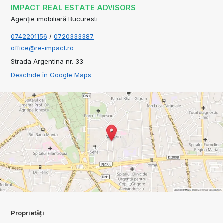
IMPACT REAL ESTATE ADVISORS
Agenție imobiliară Bucuresti
0742201156
/
0720333387
office@re-impact.ro
Strada Argentina nr. 33
Deschide în Google Maps
Proprietăți