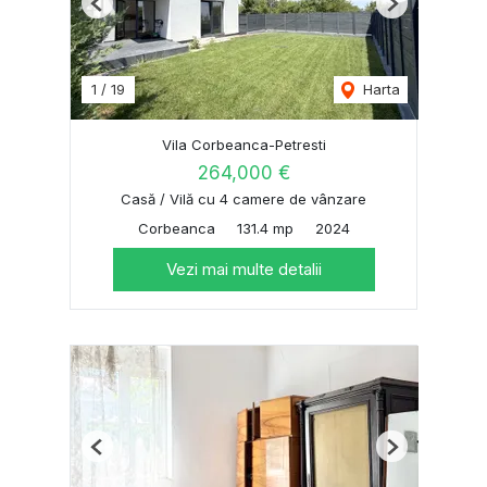
Previous
Next
1
/
19
Harta
Vila Corbeanca-Petresti
264,000 €
Casă / Vilă cu 4 camere de vânzare
Corbeanca
131.4 mp
2024
Vezi mai multe detalii
Previous
Next