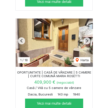
Vezi mai multe detalii
Previous
Next
1
/
18
Harta
OPORTUNITATE | CASĂ DE VÂNZARE | 5 CAMERE
| CURTE COMUNĂ MARIA ROSETTI
409,900 €
(negociabil)
Casă / Vilă cu 5 camere de vânzare
Dacia, Bucuresti
143 mp
1940
Vezi mai multe detalii