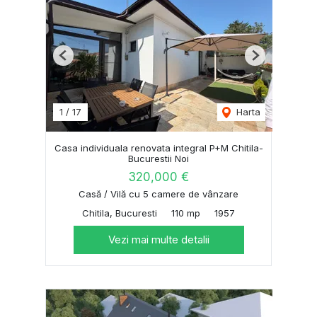
Previous
Next
1
/
17
Harta
Casa individuala renovata integral P+M Chitila-
Bucurestii Noi
320,000 €
Casă / Vilă cu 5 camere de vânzare
Chitila, Bucuresti
110 mp
1957
Vezi mai multe detalii