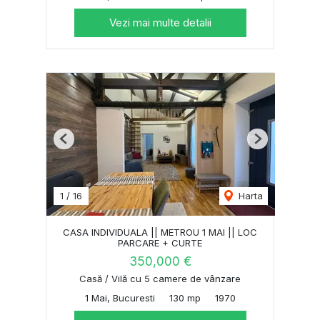
Vezi mai multe detalii
Previous
Next
1
/
16
Harta
CASA INDIVIDUALA || METROU 1 MAI || LOC
PARCARE + CURTE
350,000 €
Casă / Vilă cu 5 camere de vânzare
1 Mai, Bucuresti
130 mp
1970