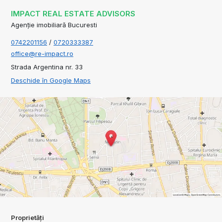
IMPACT REAL ESTATE ADVISORS
Agenție imobiliară Bucuresti
0742201156
/
0720333387
office@re-impact.ro
Strada Argentina nr. 33
Deschide în Google Maps
Proprietăți