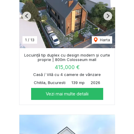
Previous
Next
1
/
13
Harta
Locuință tip duplex cu design modern și curte
proprie | 800m Colosseum mall
415,000 €
Casă / Vilă cu 4 camere de vânzare
Chitila, Bucuresti
139 mp
2026
Vezi mai multe detalii