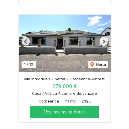
Previous
Next
1
/
10
Harta
Vila individuala - parter - Corbeanca-Petresti
279,000 €
Casă / Vilă cu 4 camere de vânzare
Corbeanca
111 mp
2025
Vezi mai multe detalii