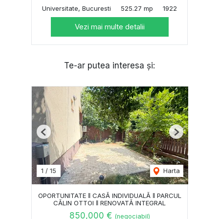
Universitate, Bucuresti
525.27 mp
1922
Vezi mai multe detalii
Te-ar putea interesa și:
Previous
Next
1
/
15
Harta
OPORTUNITATE ‖ CASĂ INDIVIDUALĂ ‖ PARCUL
CĂLIN OTTOI ‖ RENOVATĂ INTEGRAL
850,000 €
(negociabil)