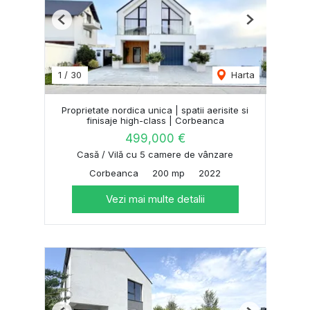
Previous
Next
1
/
30
Harta
Proprietate nordica unica | spatii aerisite si
finisaje high-class | Corbeanca
499,000 €
Casă / Vilă cu 5 camere de vânzare
Corbeanca
200 mp
2022
Vezi mai multe detalii