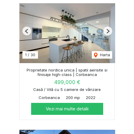
Previous
Next
1
/
30
Harta
Proprietate nordica unica | spatii aerisite si
finisaje high-class | Corbeanca
499,000 €
Casă / Vilă cu 5 camere de vânzare
Corbeanca
200 mp
2022
Vezi mai multe detalii