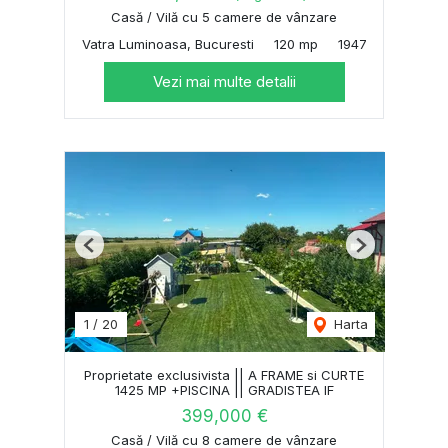
Casă / Vilă cu 5 camere de vânzare
Vatra Luminoasa, Bucuresti
120 mp
1947
Vezi mai multe detalii
Previous
Next
1
/
20
Harta
Proprietate exclusivista || A FRAME si CURTE
1425 MP +PISCINA || GRADISTEA IF
399,000 €
Casă / Vilă cu 8 camere de vânzare