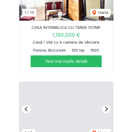
1
/
13
Harta
CASA INTERBELICA CU TEREN 707MP
1,190,000 €
Casă / Vilă cu 4 camere de vânzare
Polona, Bucuresti
150 mp
1920
Vezi mai multe detalii
Previous
Next