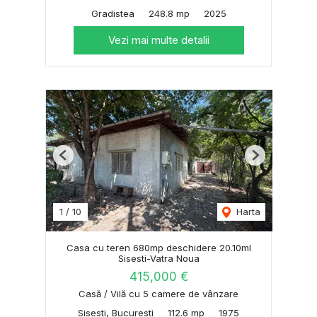
Gradistea
248.8 mp
2025
Vezi mai multe detalii
Previous
Next
1
/
10
Harta
Casa cu teren 680mp deschidere 20.10ml
Sisesti-Vatra Noua
415,000 €
Casă / Vilă cu 5 camere de vânzare
Sisesti, Bucuresti
112.6 mp
1975