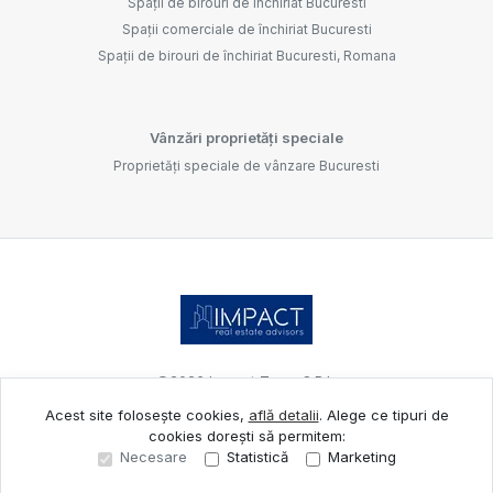
Spații de birouri de închiriat Bucuresti
Spații comerciale de închiriat Bucuresti
Spații de birouri de închiriat Bucuresti, Romana
Vânzări proprietăți speciale
Proprietăți speciale de vânzare Bucuresti
©
2026
Impact Team S.R.L.
Acest site folosește cookies,
află detalii
.
Alege ce tipuri de
cookies dorești să permitem:
Site creat în
Necesare
Statistică
Marketing