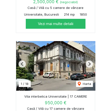
2,500,000 €
(negociabil)
Casă / Vilă cu 5 camere de vânzare
Universitate, Bucuresti
214 mp
1850
Vezi mai multe detalii
Previous
Next
1
/
18
Harta
Vila interbelica Universitate | 17 CAMERE
950,000 €
Casă / Vilă cu 17 camere de vânzare