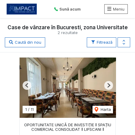
Sună acum
Meniu
Case de vânzare în Bucuresti, zona Universitate
2 rezultate
Caută din nou
Filtrează
Previous
Next
1
/
11
Harta
OPORTUNITATE UNICĂ DE INVESTIȚIE ‖ SPAȚIU
COMERCIAL CONSOLIDAT ‖ LIPSCANI ‖